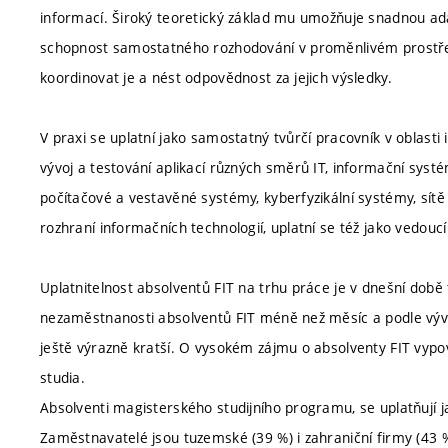
informací. Široký teoretický základ mu umožňuje snadnou adapt
schopnost samostatného rozhodování v proměnlivém prostřed
koordinovat je a nést odpovědnost za jejich výsledky.
V praxi se uplatní jako samostatný tvůrčí pracovník v oblasti
vývoj a testování aplikací různých směrů IT, informační systém
počítačové a vestavěné systémy, kyberfyzikální systémy, sítě
rozhraní informačních technologií, uplatní se též jako vedouc
Uplatnitelnost absolventů FIT na trhu práce je v dnešní dob
nezaměstnanosti absolventů FIT méně než měsíc a podle vývoj
ještě výrazně kratší. O vysokém zájmu o absolventy FIT vypov
studia.
Absolventi magisterského studijního programu, se uplatňují ja
Zaměstnavatelé jsou tuzemské (39 %) i zahraniční firmy (43 %)