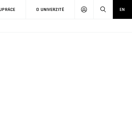
PŘIHLÁSIT
HLEDAT
UPRÁCE
O UNIVERZITĚ
EN
SE