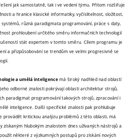
řešení jak samostatně, tak i ve vedení týmu. Přitom rozšiřuje
sti a hranice klasické informatiky, vyčíslitelnost, složitost,
h systémů, různá paradigmata programování, práce s daty,
žnost prohloubení určitého směru informačních technologií
 zkušeností stát expertem v tomto směru. Cílem programu je
ení a přizpůsobování se trendům ve velmi progresivně se
ogií.
má široký nadhled nad oblastí
nologie a umělá inteligence
ho odborné znalosti pokrývají oblasti architektur strojů,
ých paradigmat programování takových strojů, zpracování i
lé inteligence. Další specifické znalosti pak prohlubuje
 provádět kritickou analýzu problémů z této oblasti, má
ky získaným hlubokým znalostem dnes užívaných nástrojů a
použít některé z výzkumných postupů pro získání nových