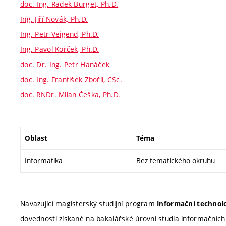
doc. Ing. Radek Burget, Ph.D.
Ing. Jiří Novák, Ph.D.
Ing. Petr Veigend, Ph.D.
Ing. Pavol Korček, Ph.D.
doc. Dr. Ing. Petr Hanáček
doc. Ing. František Zbořil, CSc.
doc. RNDr. Milan Češka, Ph.D.
Oblast
Téma
Informatika
Bez tematického okruhu
Navazující magisterský studijní program
Informační technolo
dovednosti získané na bakalářské úrovni studia informačních 