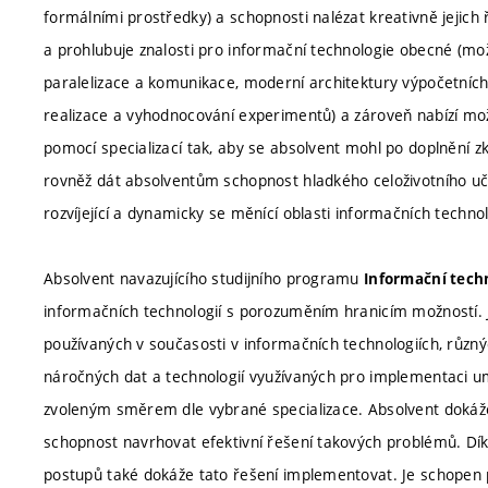
formálními prostředky) a schopnosti nalézat kreativně jejich 
a prohlubuje znalosti pro informační technologie obecné (možno
paralelizace a komunikace, moderní architektury výpočetníc
realizace a vyhodnocování experimentů) a zároveň nabízí mo
pomocí specializací tak, aby se absolvent mohl po doplnění
rovněž dát absolventům schopnost hladkého celoživotního uč
rozvíjející a dynamicky se měnící oblasti informačních technol
Absolvent navazujícího studijního programu
Informační tech
informačních technologií s porozuměním hranicím možností. Je
používaných v současosti v informačních technologiích, různ
náročných dat a technologií využívaných pro implementaci umě
zvoleným směrem dle vybrané specializace. Absolvent dokáže
schopnost navrhovat efektivní řešení takových problémů. Dí
postupů také dokáže tato řešení implementovat. Je schopen 