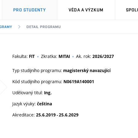
PRO STUDENTY
VĚDA A VÝZKUM
SPOL
OGRAMY
DETAIL PROGRAMU
Fakulta:
Zkratka:
Ak. rok:
FIT
MITAI
2026/2027
Typ studijního programu:
magisterský navazující
Kód studijního programu:
N0619A140001
Udělovaný titul:
Ing.
Jazyk výuky:
čeština
Akreditace:
25.6.2019 - 25.6.2029