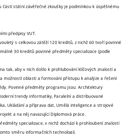
u částí státní závěřečné zkoušky je podmínkou k úspěšnému
ními předpisy VUT.
ouletý s celkovou zátěží 120 kreditů, z nichž 60 tvoří povinné
imálně 30 kreditů povinné předměty specializace (podle
 tak, aby v nich došlo k prohlubování klíčových znalostí a
 a možností oblasti a formování přístupu k analýze a řešení
dy. Povinné předměty programu jsou: Architektury
derní trendy informatiky, Paralelní a distribuované
ka, Ukládání a příprava dat, Umělá inteligence a strojové
rojekt a na něj navazující Diplomová práce.
edměty specializace, v nichž dochází k prohloubení znalostí
tomto směru informačních technologií.