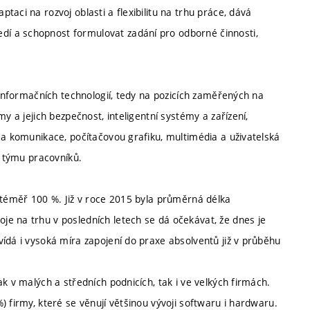
aci na rozvoj oblasti a flexibilitu na trhu práce, dává
í a schopnost formulovat zadání pro odborné činnosti,
 informačních technologií, tedy na pozicích zaměřených na
y a jejich bezpečnost, inteligentní systémy a zařízení,
 a komunikace, počítačovou grafiku, multimédia a uživatelská
í týmu pracovníků.
ě téměř 100 %. Již v roce 2015 byla průměrná délka
e na trhu v posledních letech se dá očekávat, že dnes je
ídá i vysoká míra zapojení do praxe absolventů již v průběhu
k v malých a středních podnicích, tak i ve velkých firmách.
 firmy, které se věnují většinou vývoji softwaru i hardwaru.