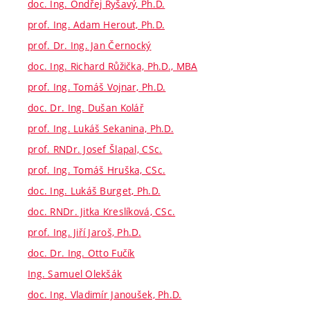
doc. Ing. Ondřej Ryšavý, Ph.D.
prof. Ing. Adam Herout, Ph.D.
prof. Dr. Ing. Jan Černocký
doc. Ing. Richard Růžička, Ph.D., MBA
prof. Ing. Tomáš Vojnar, Ph.D.
doc. Dr. Ing. Dušan Kolář
prof. Ing. Lukáš Sekanina, Ph.D.
prof. RNDr. Josef Šlapal, CSc.
prof. Ing. Tomáš Hruška, CSc.
doc. Ing. Lukáš Burget, Ph.D.
doc. RNDr. Jitka Kreslíková, CSc.
prof. Ing. Jiří Jaroš, Ph.D.
doc. Dr. Ing. Otto Fučík
Ing. Samuel Olekšák
doc. Ing. Vladimír Janoušek, Ph.D.