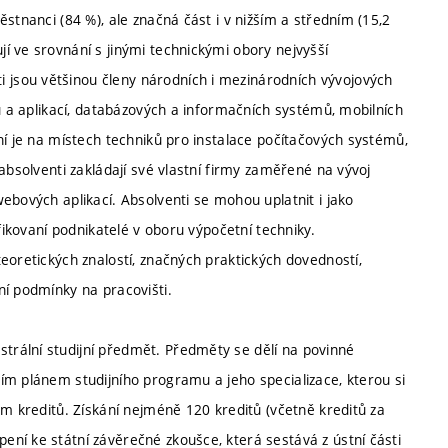
stnanci (84 %), ale značná část i v nižším a středním (15,2
í ve srovnání s jinými technickými obory nejvyšší
jsou většinou členy národních i mezinárodních vývojových
mů a aplikací, databázových a informačních systémů, mobilních
ní je na místech techniků pro instalace počítačových systémů,
absolventi zakládají své vlastní firmy zaměřené na vývoj
ebových aplikací. Absolventi se mohou uplatnit i jako
fikovaní podnikatelé v oboru výpočetní techniky.
eoretických znalostí, značných praktických dovedností,
ní podmínky na pracovišti.
rální studijní předmět. Předměty se dělí na povinné
ím plánem studijního programu a jeho specializace, kterou si
em kreditů. Získání nejméně 120 kreditů (včetně kreditů za
ní ke státní závěrečné zkoušce, která sestává z ústní části