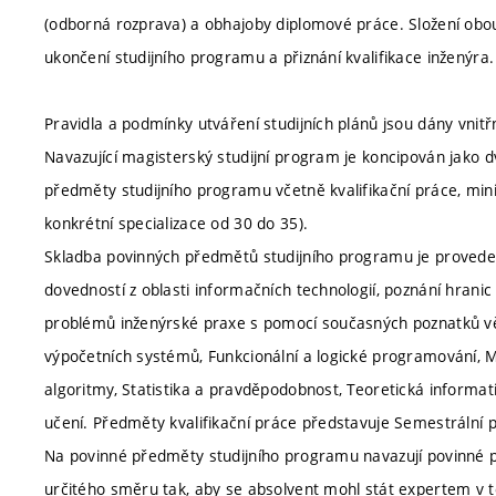
(odborná rozprava) a obhajoby diplomové práce. Složení obo
ukončení studijního programu a přiznání kvalifikace inženýra.
Pravidla a podmínky utváření studijních plánů jsou dány vnitř
Navazující magisterský studijní program je koncipován jako dv
předměty studijního programu včetně kvalifikační práce, min
konkrétní specializace od 30 do 35).
Skladba povinných předmětů studijního programu je provedena
dovedností z oblasti informačních technologií, poznání hranic
problémů inženýrské praxe s pomocí současných poznatků vě
výpočetních systémů, Funkcionální a logické programování, Mo
algoritmy, Statistika a pravděpodobnost, Teoretická informati
učení. Předměty kvalifikační práce představuje Semestrální p
Na povinné předměty studijního programu navazují povinné př
určitého směru tak, aby se absolvent mohl stát expertem v 