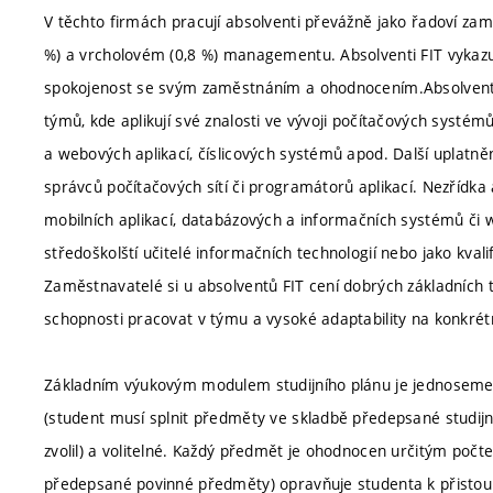
V těchto firmách pracují absolventi převážně jako řadoví zamě
%) a vrcholovém (0,8 %) managementu. Absolventi FIT vykazuj
spokojenost se svým zaměstnáním a ohodnocením.Absolventi 
týmů, kde aplikují své znalosti ve vývoji počítačových systé
a webových aplikací, číslicových systémů apod. Další uplatně
správců počítačových sítí či programátorů aplikací. Nezřídka 
mobilních aplikací, databázových a informačních systémů či w
středoškolští učitelé informačních technologií nebo jako kvali
Zaměstnavatelé si u absolventů FIT cení dobrých základních t
schopnosti pracovat v týmu a vysoké adaptability na konkrét
Základním výukovým modulem studijního plánu je jednosemest
(student musí splnit předměty ve skladbě předepsané studijn
zvolil) a volitelné. Každý předmět je ohodnocen určitým počt
předepsané povinné předměty) opravňuje studenta k přistoupe