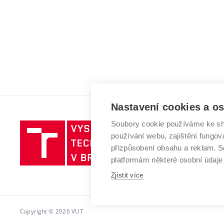
Nastavení cookies a o
Soubory cookie používáme ke sh
Vysoké
používání webu, zajištění fungová
učení
přizpůsobení obsahu a reklam.
technické
platformám některé osobní údaje
v
Brně
Zjistit více
Copyright © 2026 VUT