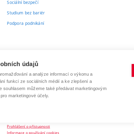
Sociální bezpečí
Studium bez bariér
Podpora podnikání
sobních údajů
romažďování a analýze informací o výkonu a
VYSOKÉ UČENÍ TECHNICKÉ V BRNĚ
ní funkcí ze sociálních médií a ke zlepšení a
Antonínská 548/1
www.vut.cz
 Se souhlasem můžeme také předávat marketingovým
602 00 Brno
vut@vutbr.cz
 pro marketingové účely.
Prohlášení o přístupnosti
Informace o používání cookies