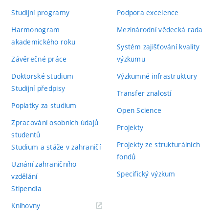
Studijní programy
Podpora excelence
Harmonogram
Mezinárodní vědecká rada
akademického roku
Systém zajišťování kvality
Závěrečné práce
výzkumu
Doktorské studium
Výzkumné infrastruktury
Studijní předpisy
Transfer znalostí
Poplatky za studium
Open Science
Zpracování osobních údajů
Projekty
studentů
Projekty ze strukturálních
Studium a stáže v zahraničí
fondů
Uznání zahraničního
Specifický výzkum
vzdělání
Stipendia
(externí
Knihovny
odkaz)