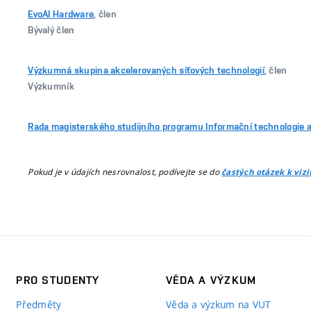
EvoAI Hardware
, člen
Bývalý člen
Výzkumná skupina akcelerovaných síťových technologií
, člen
Výzkumník
Rada magisterského studijního programu Informační technologie a
Pokud je v údajích nesrovnalost, podívejte se do
častých otázek k viz
PRO STUDENTY
VĚDA A VÝZKUM
Předměty
Věda a výzkum na VUT