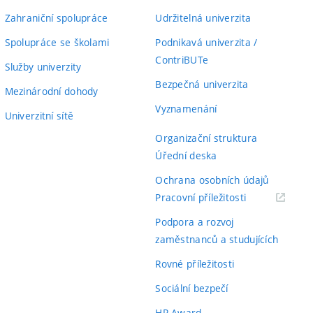
Zahraniční spolupráce
Udržitelná univerzita
Spolupráce se školami
Podnikavá univerzita /
ContriBUTe
Služby univerzity
Bezpečná univerzita
Mezinárodní dohody
Vyznamenání
Univerzitní sítě
Organizační struktura
Úřední deska
Ochrana osobních údajů
(externí
Pracovní příležitosti
odkaz)
Podpora a rozvoj
zaměstnanců a studujících
Rovné příležitosti
Sociální bezpečí
HR Award