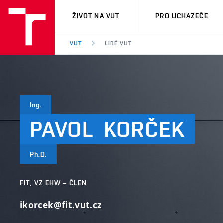
VUT
ŽIVOT NA VUT
PRO UCHAZEČE
VUT
LIDÉ VUT
Ing.
PAVOL
KORČEK
Ph.D.
FIT, VZ EHW – ČLEN
ikorcek@fit.vut.cz