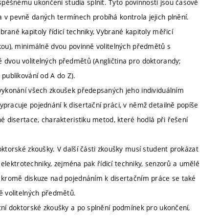
pěšnému ukončení studia splnit. Tyto povinnosti jsou časově
 v pevně daných termínech probíhá kontrola jejich plnění.
ané kapitoly řídicí techniky, Vybrané kapitoly měřicí
škou), minimálně dvou povinně volitelných předmětů s
 dvou volitelných předmětů (Angličtina pro doktorandy;
 publikování od A do Z).
 vykonání všech zkoušek předepsaných jeho individuálním
pracuje pojednání k disertační práci, v němž detailně popíše
é disertace, charakteristiku metod, které hodlá při řešení
oktorské zkoušky. V další části zkoušky musí student prokázat
a elektrotechniky, zejména pak řídicí techniky, senzorů a umělé
a kromě diskuze nad pojednáním k disertačním práce se také
ě volitelných předmětů.
átní doktorské zkoušky a po splnění podmínek pro ukončení,