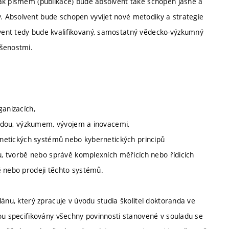
tak písmem (publikace) bude absolvent také schopen jasně a
 Absolvent bude schopen vyvíjet nové metodiky a strategie
vent tedy bude kvalifikovaný, samostatný vědecko-výzkumný
ušenostmi.
ganizacích,
 vědou, výzkumem, vývojem a inovacemi,
ernetických systémů nebo kybernetických principů
hu, tvorbě nebo správě komplexních měřicích nebo řídicích
ě nebo prodeji těchto systémů.
lánu, který zpracuje v úvodu studia školitel doktoranda ve
sou specifikovány všechny povinnosti stanovené v souladu se