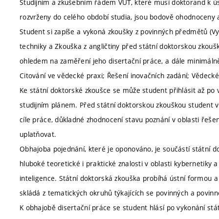
Studijním a zkušebním řádem VUT, které musí doktorand k ús
rozvrženy do celého období studia, jsou bodově ohodnoceny a
Student si zapíše a vykoná zkoušky z povinných předmětů (Vybr
techniky a Zkouška z angličtiny před státní doktorskou zkou
ohledem na zaměření jeho disertační práce, a dále minimálně
Citování ve vědecké praxi; Řešení inovačních zadání; Vědecké
Ke státní doktorské zkoušce se může student přihlásit až po
studijním plánem. Před státní doktorskou zkouškou student vy
cíle práce, důkladné zhodnocení stavu poznání v oblasti řešen
uplatňovat.
Obhajoba pojednání, které je oponováno, je součástí státní d
hluboké teoretické i praktické znalosti v oblasti kybernetiky 
inteligence. Státní doktorská zkouška probíhá ústní formou 
skládá z tematických okruhů týkajících se povinných a povinn
K obhajobě disertační práce se student hlásí po vykonání st