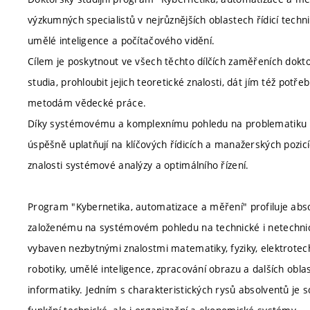
výzkumných specialistů v nejrůznějších oblastech řídicí techn
umělé inteligence a počítačového vidění.
Cílem je poskytnout ve všech těchto dílčích zaměřeních dok
studia, prohloubit jejich teoretické znalosti, dát jím též potř
metodám vědecké práce.
Díky systémovému a komplexnímu pohledu na problematiku ří
úspěšně uplatňují na klíčových řídicích a manažerských pozic
znalosti systémové analýzy a optimálního řízení.
Program "Kybernetika, automatizace a měření" profiluje abso
založenému na systémovém pohledu na technické i netechnic
vybaven nezbytnými znalostmi matematiky, fyziky, elektrotechni
robotiky, umělé inteligence, zpracování obrazu a dalších obla
informatiky. Jedním s charakteristických rysů absolventů je 