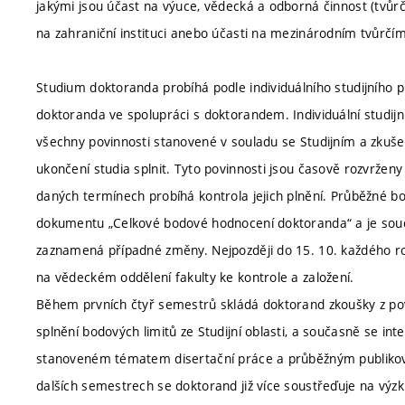
jakými jsou účast na výuce, vědecká a odborná činnost (tvůrčí
na zahraniční instituci anebo účasti na mezinárodním tvůrčí
Studium doktoranda probíhá podle individuálního studijního plá
doktoranda ve spolupráci s doktorandem. Individuální studijn
všechny povinnosti stanovené v souladu se Studijním a zku
ukončení studia splnit. Tyto povinnosti jsou časově rozvrže
daných termínech probíhá kontrola jejich plnění. Průběžné b
dokumentu „Celkové bodové hodnocení doktoranda“ a je součást
zaznamená případné změny. Nejpozději do 15. 10. každého r
na vědeckém oddělení fakulty ke kontrole a založení.
Během prvních čtyř semestrů skládá doktorand zkoušky z pov
splnění bodových limitů ze Studijní oblasti, a současně se i
stanoveném tématem disertační práce a průběžným publiková
dalších semestrech se doktorand již více soustřeďuje na výzk