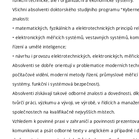
funkční technické, ale i organizační a ekonomické systémy.
Všichni absolventi doktorského studijního programu "Kybern
znalosti:
• matematických, fyzikálních a elektrotechnických principů re
• elektronických měřicích systémů, vestavných systémů, kom
řízení a umělé inteligence;
• návrhu i provozu elektrotechnických, elektronických, měřicí
Absolventi se dobře orientují v problematice moderních techno
počítačové vidění, moderní metody řízení, průmyslové měřicí a
systémy, funkční i systémová bezpečnost).
Absolventi získávají takové odborné znalosti a dovednosti, dí
tvůrčí práci, výzkumu a vývoji, ve výrobě, v řídících a mana
společnostech na kvalifikačně nejvyšších místech.
Vzhledem k povinné praxi v zahraničí a povinnosti prezentova
komunikovat a psát odborné texty v anglickém a případně i 