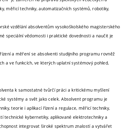
iky, měřicí techniky, automatizačních systémů, robotiky,
torské vzdělání absolventům vysokoškolského magisterského
ebné speciální vědomosti i praktické dovednosti a naučit je
zení a měření se absolventi studijního programu rovněž
ích a ve funkcích, ve kterých uplatní systémový pohled,
lventa k samostatné tvůrčí práci a kritickému myšlení
ké systémy a svět jako celek. Absolvent programu je
ky, teorie i aplikací řízení a regulace, měřicí techniky,
stí technické kybernetiky, aplikované elektrotechniky a
schopnost integrovat široké spektrum znalostí a vytvářet