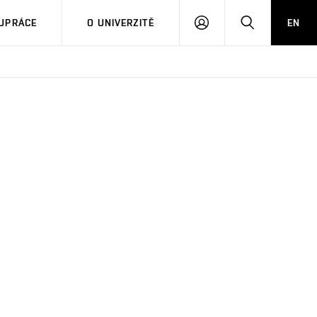
PŘIHLÁSIT
HLEDAT
UPRÁCE
O UNIVERZITĚ
EN
SE