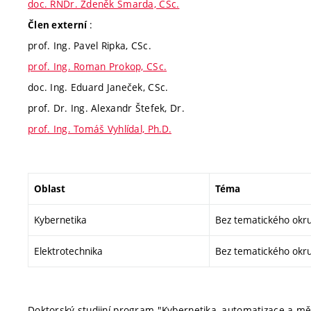
doc. RNDr. Zdeněk Šmarda, CSc.
:
Člen externí
prof. Ing. Pavel Ripka, CSc.
prof. Ing. Roman Prokop, CSc.
doc. Ing. Eduard Janeček, CSc.
prof. Dr. Ing. Alexandr Štefek, Dr.
prof. Ing. Tomáš Vyhlídal, Ph.D.
Oblast
Téma
Kybernetika
Bez tematického okr
Elektrotechnika
Bez tematického okr
Doktorský studijní program "Kybernetika, automatizace a mě