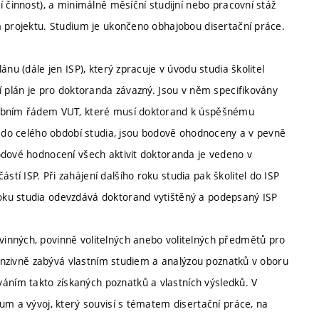
 činnost), a minimálně měsíční studijní nebo pracovní stáž
m projektu. Studium je ukončeno obhajobou disertační práce.
nu (dále jen ISP), který zpracuje v úvodu studia školitel
í plán je pro doktoranda závazný. Jsou v něm specifikovány
šebním řádem VUT, které musí doktorand k úspěšnému
ny do celého období studia, jsou bodově ohodnoceny a v pevně
odové hodnocení všech aktivit doktoranda je vedeno v
í ISP. Při zahájení dalšího roku studia pak školitel do ISP
oku studia odevzdává doktorand vytištěný a podepsaný ISP
inných, povinně volitelných anebo volitelných předmětů pro
ntenzivně zabývá vlastním studiem a analýzou poznatků v oboru
ním takto získaných poznatků a vlastních výsledků. V
um a vývoj, který souvisí s tématem disertační práce, na