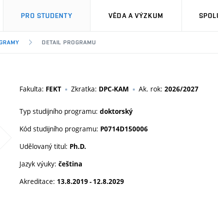
PRO STUDENTY
VĚDA A VÝZKUM
SPOL
OGRAMY
DETAIL PROGRAMU
Fakulta:
Zkratka:
Ak. rok:
FEKT
DPC-KAM
2026/2027
Typ studijního programu:
doktorský
Kód studijního programu:
P0714D150006
Udělovaný titul:
Ph.D.
Jazyk výuky:
čeština
Akreditace:
13.8.2019 - 12.8.2029