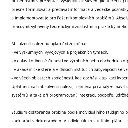
zkušenostmi s prezentací výsledků jak slovem (konference) 
přesně formulovat a předávat informace a vědecké poznatky.
a implementovat je pro řešení komplexních problémů. Absol
pracovník vybavený teoretickými znalostmi a praktickými zk
Absolventi naleznou uplatnění zejména:
- ve výzkumných, vývojových a projekčních týmech,
- v oblasti odborné činnosti ve výrobních nebo obchodních or
- v akademické sféře a v dalších institucích zabývajících se
- ve všech oblastech společnosti, kde dochází k aplikaci kyb
Uplatnění naši absolventi nalézají zejména při analýze, návr
systémů, a také při programování, integraci, podpoře, údržb
Studium doktoranda probíhá podle individuálního studijního p
spolupráci s doktorandem. V individuálním studijním plánu j