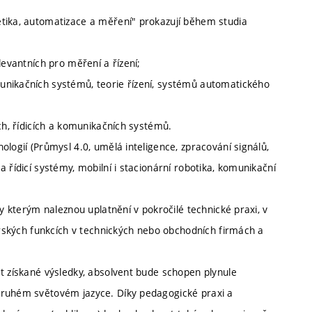
etika, automatizace a měření" prokazují během studia
levantních pro měření a řízení;
unikačních systémů, teorie řízení, systémů automatického
ch, řídicích a komunikačních systémů.
logií (Průmysl 4.0, umělá inteligence, zpracování signálů,
 řídicí systémy, mobilní i stacionární robotika, komunikační
ky kterým naleznou uplatnění v pokročilé technické praxi, v
žerských funkcích v technických nebo obchodních firmách a
t získané výsledky, absolvent bude schopen plynule
druhém světovém jazyce. Díky pedagogické praxi a