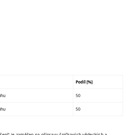
Podíl [%]
uhu
50
uhu
50
ření" je zaměřen na přípravu špičkových vědeckých a