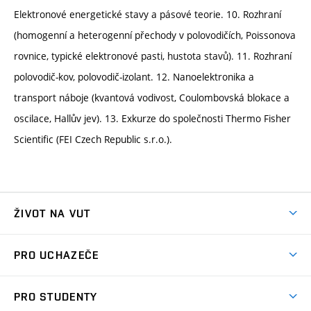
Elektronové energetické stavy a pásové teorie. 10. Rozhraní
(homogenní a heterogenní přechody v polovodičích, Poissonova
rovnice, typické elektronové pasti, hustota stavů). 11. Rozhraní
polovodič-kov, polovodič-izolant. 12. Nanoelektronika a
transport náboje (kvantová vodivost, Coulombovská blokace a
oscilace, Hallův jev). 13. Exkurze do společnosti Thermo Fisher
Scientific (FEI Czech Republic s.r.o.).
ŽIVOT NA VUT
Atmosféra VUT
PRO UCHAZEČE
Prostory školy
Proč na VUT
Koleje
PRO STUDENTY
Studijní programy