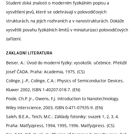
Student získá znalosti o moderním fyzikálním popisu a
vysvětlení jevů, které se odehrávají v polovodičových
strukturách, na jejich rozhraních a v nanostrukturách. Dokáže
vysvětlit povahu fyzikálních limitů v miniaturizaci polovodičových
zařízení.
ZÁKLADNÍ LITERATURA
Beiser, A.: Úvod do moderní fyziky: vysokošk. učebnice. Přeložil
Josef ČADA. Praha: Academia, 1975. (CS)
Colinge, J.-P., Colinge, C.A.: Physics of Semiconductor Devices,
Kluwer 2002, ISBN 1-40207-018-7. (EN)
Poole, Ch.P. Jr., Owens, F.J. Introduction to Nanotechnology,
Wiley Interscience, 2003, ISBN 0-471-07935-9. (EN)
Saleh, B.E.A., Teich, M.C.: Základy fotoniky: svazek 1, 2, 3, 4.
Praha: Matfyzpress, 1994, 1995, 1996. Matfyzpress. (CS)