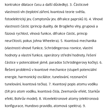
kontrakce dilatace času a další důsledky). 3. Částicové
vlastnosti vln (teplotní záření, kvantová teorie světla,
fotoelektrický jev, Comptonův jev, difrakce paprsků X). 4. Vlnové
vlastnosti částic (princip duality, de Broglieho vlny, grupová a
fázová rychlost, vlnová funkce, difrakce částic, princip
neurčitosti, pokus Johna Wheelera). 5. Kvantová mechanika
(vlastnosti vlnové funkce, Schrödingerova rovnice, vlastní
hodnoty a vlastní funkce, operátory střední hodnoty, řešení
částice v potenciálové jámě, paradox Schrödingerovy kočky). 6.
Řešení problémů v kvantové mechanice (stupeň potenciální
energie, harmonický oscilátor, tunelování, rezonanční
tunelování, kvantová tečka). 7. Kvantový popis atomu vodíku
(SR pro atom vodíku, kvantová čísla, Zeemanův efekt, Starkův
efekt, Bohrův model). 8. Víceelektronové atomy (elektronová
konfigurace, Hundovo pravidlo, atomová spektra). 9.