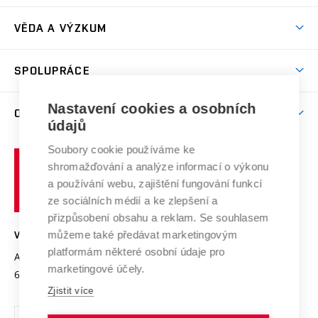
Stravování
Předměty
Studijní předpisy
Studium a stáže v zahraničí
Stipendia
Dny otevřených dveří
VĚDA A VÝZKUM
Sport na VUT
(externí
Studijní programy
Poplatky za studium
Uznání zahraničního vzdělání
Knihovny
Aktivity pro juniory
Studentský život
odkaz)
Věda a výzkum na VUT
Harmonogram akademického roku
Zpracování osobních údajů studentů
Sociální bezpečí
SPOLUPRÁCE
Celoživotní vzdělávání
Brno
Podpora excelence
Závěrečné práce
Studium bez bariér
Zpracování osobních údajů uchazečů o studium
Firemní spolupráce
Mezinárodní vědecká rada
Nastavení cookies a osobních
O UNIVERZITĚ
Doktorské studium
Podpora podnikání
E-přihláška
údajů
Zahraniční spolupráce
Systém zajišťování kvality výzkumu
Profil univerzity
Spolupráce se školami
Soubory cookie používáme ke
Vysoké
Výzkumné infrastruktury
shromažďování a analýze informací o výkonu
Udržitelná univerzita
učení
Služby univerzity
Transfer znalostí
a používání webu, zajištění fungování funkcí
technické
Podnikavá univerzita / ContriBUTe
Mezinárodní dohody
ze sociálních médií a ke zlepšení a
Open Science
v
Bezpečná univerzita
přizpůsobení obsahu a reklam. Se souhlasem
Univerzitní sítě
Brně
Projekty
můžeme také předávat marketingovým
VYSOKÉ UČENÍ TECHNICKÉ V BRNĚ
Vyznamenání
platformám některé osobní údaje pro
Projekty ze strukturálních fondů
Antonínská 548/1
www.vut.cz
marketingové účely.
Organizační struktura
602 00 Brno
vut@vutbr.cz
Specifický výzkum
Zjistit více
Úřední deska