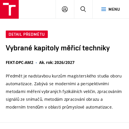
VUT
PŘIHLÁSIT
HLEDAT
MENU
SE
DETAIL PŘEDMĚTU
Vybrané kapitoly měřicí techniky
FEKT-DPC-AM2
Ak. rok: 2026/2027
Předmět je nadstavbou kurzům magisterského studia oboru
automatizace. Zabývá se moderními a perspektivními
metodami měření vybraných fyzikálních veličin, zpracováním
signálů ze snímačů, metodám zpracování obrazu a
moderním trendům v oblasti průmyslové automatizace.