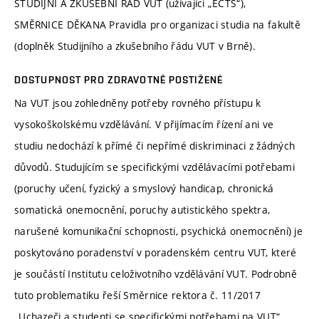
STUDIJNÍ A ZKUŠEBNÍ ŘÁD VUT (užívající „ECTS“),
SMĚRNICE DĚKANA Pravidla pro organizaci studia na fakultě
(doplněk Studijního a zkušebního řádu VUT v Brně).
DOSTUPNOST PRO ZDRAVOTNĚ POSTIŽENÉ
Na VUT jsou zohledněny potřeby rovného přístupu k
vysokoškolskému vzdělávání. V přijímacím řízení ani ve
studiu nedochází k přímé či nepřímé diskriminaci z žádných
důvodů. Studujícím se specifickými vzdělávacími potřebami
(poruchy učení, fyzický a smyslový handicap, chronická
somatická onemocnění, poruchy autistického spektra,
narušené komunikační schopnosti, psychická onemocnění) je
poskytováno poradenství v poradenském centru VUT, které
je součástí Institutu celoživotního vzdělávání VUT. Podrobně
tuto problematiku řeší Směrnice rektora č. 11/2017
„Uchazeči a studenti se specifickými potřebami na VUT“.