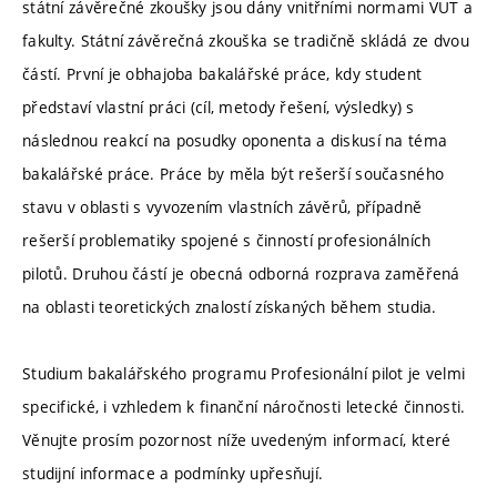
státní závěrečné zkoušky jsou dány vnitřními normami VUT a
fakulty. Státní závěrečná zkouška se tradičně skládá ze dvou
částí. První je obhajoba bakalářské práce, kdy student
představí vlastní práci (cíl, metody řešení, výsledky) s
následnou reakcí na posudky oponenta a diskusí na téma
bakalářské práce. Práce by měla být rešerší současného
stavu v oblasti s vyvozením vlastních závěrů, případně
rešerší problematiky spojené s činností profesionálních
pilotů. Druhou částí je obecná odborná rozprava zaměřená
na oblasti teoretických znalostí získaných během studia.
Studium bakalářského programu Profesionální pilot je velmi
specifické, i vzhledem k finanční náročnosti letecké činnosti.
Věnujte prosím pozornost níže uvedeným informací, které
studijní informace a podmínky upřesňují.