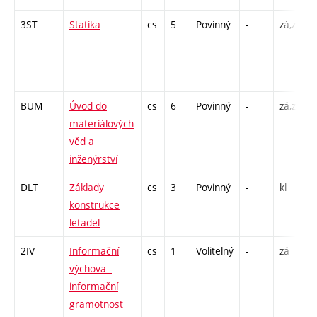
3ST
Statika
cs
5
Povinný
-
zá,zk
P
/
BUM
Úvod do
cs
6
Povinný
-
zá,zk
P
materiálových
L
věd a
inženýrství
DLT
Základy
cs
3
Povinný
-
kl
P
konstrukce
letadel
2IV
Informační
cs
1
Volitelný
-
zá
výchova -
informační
gramotnost