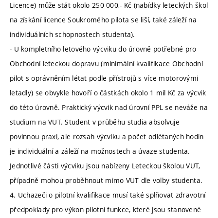
Licence) může stát okolo 250 000,- Kč (nabídky leteckých škol
na získání licence Soukromého pilota se liší, také záleží na
individuálních schopnostech studenta).
- U kompletního letového výcviku do úrovně potřebné pro
Obchodní leteckou dopravu (minimální kvalifikace Obchodní
pilot s oprávněním létat podle přístrojů s více motorovými
letadly) se obvykle hovoří o částkách okolo 1 mil Kč za výcvik
do této úrovně. Praktický výcvik nad úrovní PPL se neváže na
studium na VUT. Student v průběhu studia absolvuje
povinnou praxi, ale rozsah výcviku a počet odlétaných hodin
je individuální a záleží na možnostech a úvaze studenta.
Jednotlivé části výcviku jsou nabízeny Leteckou školou VUT,
případně mohou proběhnout mimo VUT dle volby studenta.
4. Uchazeči o pilotní kvalifikace musí také splňovat zdravotní
předpoklady pro výkon pilotní funkce, které jsou stanovené