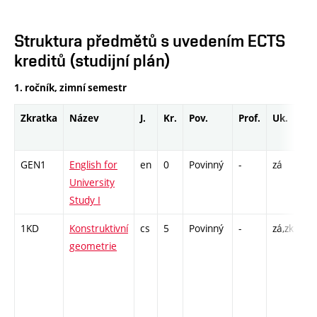
Struktura předmětů s uvedením ECTS
kreditů (studijní plán)
1. ročník, zimní semestr
Zkratka
Název
J.
Kr.
Pov.
Prof.
Uk.
Ho
ro
GEN1
English for
en
0
Povinný
-
zá
Cj
University
/ 
Study I
13
1KD
Konstruktivní
cs
5
Povinný
-
zá,zk
P 
geometrie
CP
26
SS
65
- 