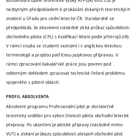
absolvování úplné teoretické výuky ATPL(A) 650, což je
nezbytným předpokladem k prokázání získaných teoretických
znalostí u Úřadu pro civilní letectví ČR. Standardně se
předpokládá, že absolvent následně získá průkaz způsobilosti
obchodního pilota (CPL) s kvalifikací létání podle přístrojů (IR).
V rámci studia se studenti seznámí i s anglickou leteckou
terminologií a projdou patřičnou jazykovou přípravou. V
rámci zpracování bakalářské práce jsou povinni pod
odborným dohledem zpracovat technické řešení problému
spojeného s pilotní oblastí.
PROFIL ABSOLVENTA
Absolvent programu Profesionální pilot je dostatečně
teoreticky vzdělán pro výkon činnosti pilota obchodní letecké
přepravy. Po ukončení praktické přípravy (následně mimo
VUT) a získání průkazu způsobilosti alespoň obchodní pilot