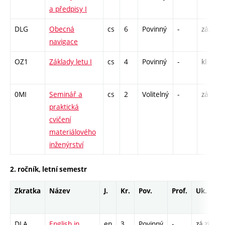
a předpisy I
DLG
Obecná
cs
6
Povinný
-
zá,zk
navigace
OZ1
Základy letu I
cs
4
Povinný
-
kl
0MI
Seminář a
cs
2
Volitelný
-
zá
praktická
cvičení
materiálového
inženýrství
2. ročník, letní semestr
Zkratka
Název
J.
Kr.
Pov.
Prof.
Uk.
H
r
DLA
English in
en
3
Povinný
-
zá,zk
P