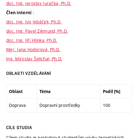
doc. Ing. Jaroslav Juračka, Ph.D.
:
Člen interní
doc. Ing. Ivo Jebáček, Ph.D.
doc. Ing. Pavel Zikmund, Ph.D.
doc. Ing. Jiří Hlinka, Ph.D.
Mgr. Jana Hoderová, Ph.D.
Ing. Miroslav Šplíchal, Ph.D.
OBLASTI VZDĚLÁVÁNÍ
Oblast
Téma
Podíl [%]
Doprava
Dopravní prostředky
100
CÍLE STUDIA
Cílem studia je poskytnout studentům výuku teoretických