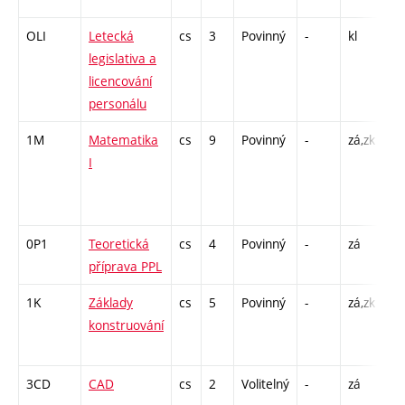
OLI
Letecká
cs
3
Povinný
-
kl
P 
legislativa a
licencování
personálu
1M
Matematika
cs
9
Povinný
-
zá,zk
P 
I
C1
/ 
8
0P1
Teoretická
cs
4
Povinný
-
zá
P 
příprava PPL
C1
1K
Základy
cs
5
Povinný
-
zá,zk
P 
konstruování
CP
26
3CD
CAD
cs
2
Volitelný
-
zá
CP