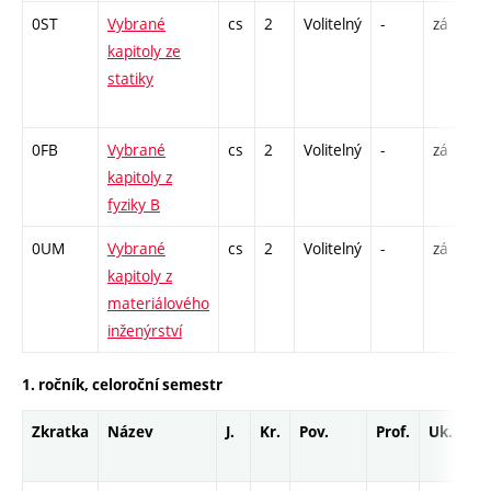
0ST
Vybrané
cs
2
Volitelný
-
zá
P
kapitoly ze
statiky
-
0FB
Vybrané
cs
2
Volitelný
-
zá
P
kapitoly z
fyziky B
0UM
Vybrané
cs
2
Volitelný
-
zá
P
kapitoly z
materiálového
inženýrství
1. ročník, celoroční semestr
Zkratka
Název
J.
Kr.
Pov.
Prof.
Uk.
Ho
ro