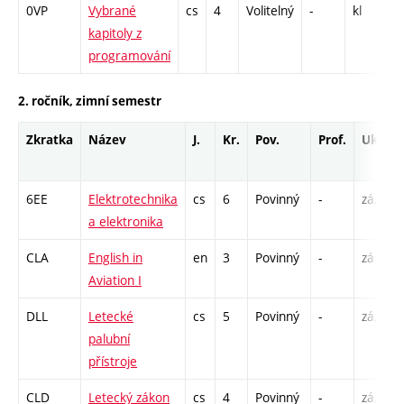
0VP
Vybrané
cs
4
Volitelný
-
kl
CP
kapitoly z
26
programování
2. ročník, zimní semestr
Zkratka
Název
J.
Kr.
Pov.
Prof.
Uk.
6EE
Elektrotechnika
cs
6
Povinný
-
zá,zk
a elektronika
CLA
English in
en
3
Povinný
-
zá
Aviation I
DLL
Letecké
cs
5
Povinný
-
zá,zk
palubní
přístroje
CLD
Letecký zákon
cs
4
Povinný
-
zá,zk