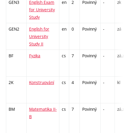
GEN3
English Exam
en
2
Povinný
-
zk
K
for University
Study
GEN2
English for
en
0
Povinný
-
zá
C
University
/
Study II
BF
Fyzika
cs
7
Povinný
-
zá,zk
P
L
2K
Konstruování
cs
4
Povinný
-
kl
P
BM
Matematika II-
cs
7
Povinný
-
zá,zk
P
B
/