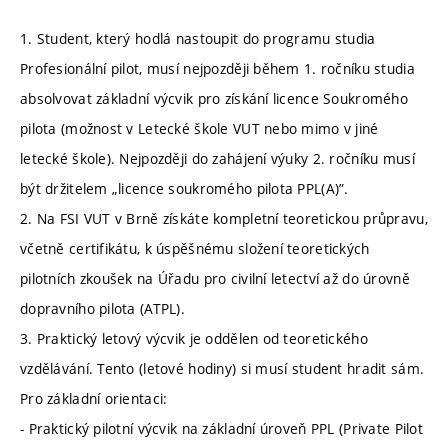
1. Student, který hodlá nastoupit do programu studia
Profesionální pilot, musí nejpozději během 1. ročníku studia
absolvovat základní výcvik pro získání licence Soukromého
pilota (možnost v Letecké škole VUT nebo mimo v jiné
letecké škole). Nejpozději do zahájení výuky 2. ročníku musí
být držitelem „licence soukromého pilota PPL(A)”.
2. Na FSI VUT v Brně získáte kompletní teoretickou průpravu,
včetně certifikátu, k úspěšnému složení teoretických
pilotních zkoušek na Úřadu pro civilní letectví až do úrovně
dopravního pilota (ATPL).
3. Praktický letový výcvik je oddělen od teoretického
vzdělávání. Tento (letové hodiny) si musí student hradit sám.
Pro základní orientaci:
- Praktický pilotní výcvik na základní úroveň PPL (Private Pilot