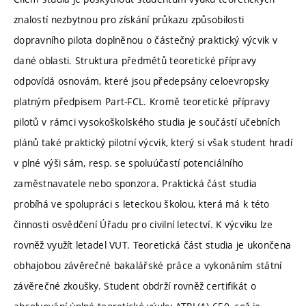
znalostí nezbytnou pro získání průkazu způsobilosti
dopravního pilota doplněnou o částečný praktický výcvik v
dané oblasti. Struktura předmětů teoretické přípravy
odpovídá osnovám, které jsou předepsány celoevropsky
platným předpisem Part-FCL. Kromě teoretické přípravy
pilotů v rámci vysokoškolského studia je součástí učebních
plánů také praktický pilotní výcvik, který si však student hradí
v plné výši sám, resp. se spoluúčastí potenciálního
zaměstnavatele nebo sponzora. Praktická část studia
probíhá ve spolupráci s leteckou školou, která má k této
činnosti osvědčení Úřadu pro civilní letectví. K výcviku lze
rovněž využít letadel VUT. Teoretická část studia je ukončena
obhajobou závěrečné bakalářské práce a vykonáním státní
závěrečné zkoušky. Student obdrží rovněž certifikát o