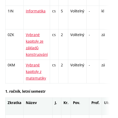
26
1IN
Informatika
cs
5
Volitelný
-
kl
P 
CP
26
0ZK
Vybrané
cs
2
Volitelný
-
zá
P 
kapitoly ze
základů
konstruování
0KM
Vybrané
cs
2
Volitelný
-
zá
P 
kapitoly z
matematiky
1. ročník, letní semestr
Zkratka
Název
J.
Kr.
Pov.
Prof.
Uk.