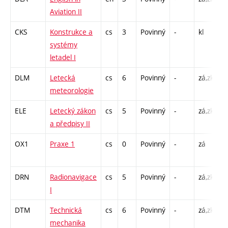
Aviation II
C
CKS
Konstrukce a
cs
3
Povinný
-
kl
P
systémy
letadel I
DLM
Letecká
cs
6
Povinný
-
zá,zk
P
meteorologie
C
ELE
Letecký zákon
cs
5
Povinný
-
zá,zk
P
a předpisy II
C
OX1
Praxe 1
cs
0
Povinný
-
zá
P
1
DRN
Radionavigace
cs
5
Povinný
-
zá,zk
P
I
C
DTM
Technická
cs
6
Povinný
-
zá,zk
P
mechanika
C