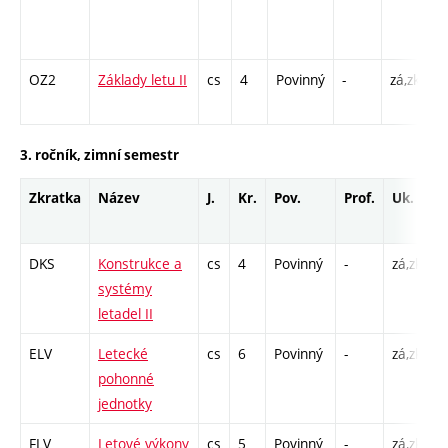
/
1
OZ2
Základy letu II
cs
4
Povinný
-
zá,zk
P
C
3. ročník, zimní semestr
Zkratka
Název
J.
Kr.
Pov.
Prof.
Uk.
H
r
DKS
Konstrukce a
cs
4
Povinný
-
zá,zk
P
systémy
C
letadel II
ELV
Letecké
cs
6
Povinný
-
zá,zk
P
pohonné
C
jednotky
FLV
Letové výkony
cs
5
Povinný
-
zá,zk
P