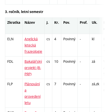
3. ročník, letní semestr
Zkratka
Název
J.
Kr.
Pov.
Prof.
Uk.
Hod.
rozs
ELN
Anglická
cs
4
Povinný
-
kl
P - 26
letecká
CPP -
frazeologie
13
FDL
Bakalářský
cs
10
Povinný
-
zá
VB - 
projekt (B-
/ CPP
PRP)
52
FLP
Plánování
cs
7
Povinný
-
zá,zk
P - 52
a
C1 - 
provedení
letu