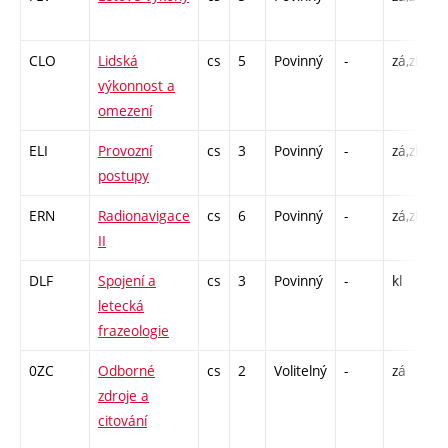
C
CLO
Lidská
cs
5
Povinný
-
zá,zk
P
výkonnost a
C
omezení
ELI
Provozní
cs
3
Povinný
-
zá,zk
P
postupy
C
ERN
Radionavigace
cs
6
Povinný
-
zá,zk
P
II
C
DLF
Spojení a
cs
3
Povinný
-
kl
P
letecká
C
frazeologie
0ZC
Odborné
cs
2
Volitelný
-
zá
C
zdroje a
1
citování
S
/