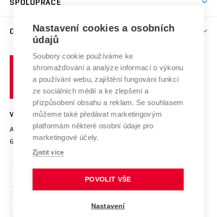
SPOLUPRÁCE
Celoživotní vzdělávání
Brno
Podpora excelence
Závěrečné práce
Studium bez bariér
Zpracování osobních údajů uchazečů o studium
Firemní spolupráce
Mezinárodní vědecká rada
Nastavení cookies a osobních
O UNIVERZITĚ
Doktorské studium
Podpora podnikání
E-přihláška
údajů
Zahraniční spolupráce
Systém zajišťování kvality výzkumu
Profil univerzity
Spolupráce se školami
Soubory cookie používáme ke
Vysoké
Výzkumné infrastruktury
shromažďování a analýze informací o výkonu
Udržitelná univerzita
učení
Služby univerzity
Transfer znalostí
a používání webu, zajištění fungování funkcí
technické
Podnikavá univerzita / ContriBUTe
Mezinárodní dohody
ze sociálních médií a ke zlepšení a
Open Science
v
Bezpečná univerzita
přizpůsobení obsahu a reklam. Se souhlasem
Univerzitní sítě
Brně
Projekty
můžeme také předávat marketingovým
VYSOKÉ UČENÍ TECHNICKÉ V BRNĚ
Vyznamenání
platformám některé osobní údaje pro
Projekty ze strukturálních fondů
Antonínská 548/1
www.vut.cz
marketingové účely.
Organizační struktura
602 00 Brno
vut@vutbr.cz
Specifický výzkum
Zjistit více
Úřední deska
Ochrana osobních údajů
POVOLIT VŠE
(externí
Pracovní příležitosti
Nastavení
odkaz)