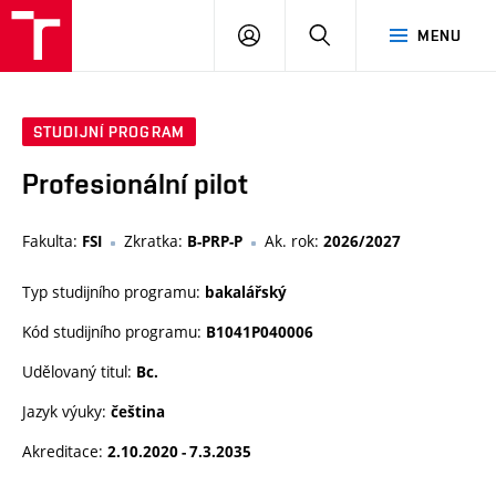
VUT
PŘIHLÁSIT
HLEDAT
MENU
SE
STUDIJNÍ PROGRAM
Profesionální pilot
Fakulta:
Zkratka:
Ak. rok:
FSI
B-PRP-P
2026/2027
Typ studijního programu:
bakalářský
Kód studijního programu:
B1041P040006
Udělovaný titul:
Bc.
Jazyk výuky:
čeština
Akreditace:
2.10.2020 - 7.3.2035