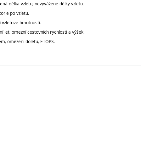
žená délka vzletu, nevyvážené délky vzletu.
orie po vzletu.
í vzletové hmotnosti.
í let, omezní cestovních rychlostí a výšek.
rem, omezení doletu, ETOPS.