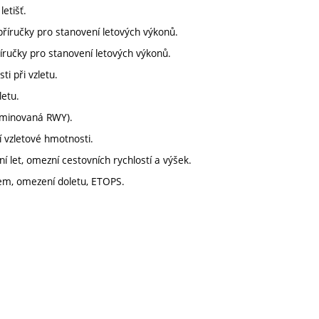
etišť.
příručky pro stanovení letových výkonů.
říručky pro stanovení letových výkonů.
ti při vzletu.
letu.
taminovaná RWY).
í vzletové hmotnosti.
í let, omezní cestovních rychlostí a výšek.
rem, omezení doletu, ETOPS.