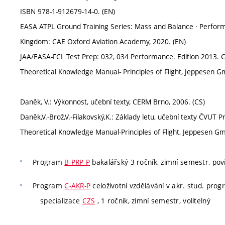
ISBN 978-1-912679-14-0. (EN)
EASA ATPL Ground Training Series: Mass and Balance · Performa
Kingdom: CAE Oxford Aviation Academy, 2020. (EN)
JAA/EASA-FCL Test Prep: 032, 034 Performance. Edition 2013. Cz
Theoretical Knowledge Manual- Principles of Flight, Jeppesen G
Daněk, V.: Výkonnost, učební texty, CERM Brno, 2006. (CS)
Daněk,V.-Brož,V.-Filakovský,K.: Základy letu, učební texty ČVUT
Theoretical Knowledge Manual-Principles of Flight, Jeppesen Gm
Program
B-PRP-P
bakalářský 3 ročník, zimní semestr, pov
Program
C-AKR-P
celoživotní vzdělávání v akr. stud. pro
specializace
CZS
, 1 ročník, zimní semestr, volitelný