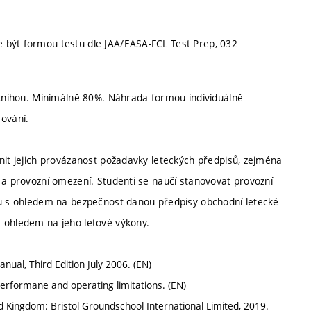
 být formou testu dle JAA/EASA-FCL Test Prep, 032
í knihou. Minimálně 80%. Náhrada formou individuálně
ování.
nit jejich provázanost požadavky leteckých předpisů, zejména
 a provozní omezení. Studenti se naučí stanovovat provozní
etu s ohledem na bezpečnost danou předpisy obchodní letecké
s ohledem na jeho letové výkony.
al, Third Edition July 2006. (EN)
erformane and operating limitations. (EN)
d Kingdom: Bristol Groundschool International Limited, 2019.