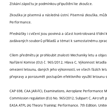
Získání zápočtu je podmínkou připuštění ke zkoušce.
Zkouška je písemná a následná ústní. Písemná zkouška, může
Performance.
Přednášky i cvičení jsou povinná a účast kontrolovaná třídn
zadávaných souborů příkladů a témat k samostatnému zprac
Cílem předmětu je prohloubit znalosti Mechaniky letu a objas
Nařízení Komise (EU) č. 965/2012, Hlava C, Výkonnost letadla
omezení letounu, daných jeho výkonností, ve všech fázích l
přepravy a porozumět postupům efektivního využití letounu 
CAP 698, CAA JAR-FCL Examinations, Aeroplane Performance Manu
Commission regulation (EU) No. 965/2012, Subpart C, Aircraft p
EASA ATPL (A) Theory Training: Performance. 7th Edition. Unite