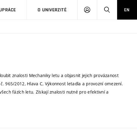
PŘIHLÁSIT
HLEDAT
UPRÁCE
O UNIVERZITĚ
EN
SE
oubit znalosti Mechaniky letu a objasnit jejich provázanost
č. 965/2012, Hlava C, Výkonnost letadla a provozní omezení.
ech fázích letu. Získají znalosti nutné pro efektivní a