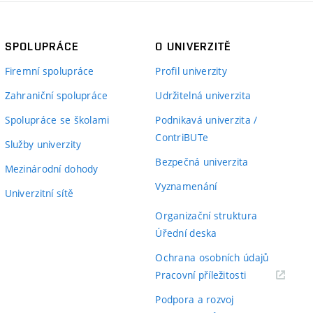
SPOLUPRÁCE
O UNIVERZITĚ
Firemní spolupráce
Profil univerzity
Zahraniční spolupráce
Udržitelná univerzita
Spolupráce se školami
Podnikavá univerzita /
ContriBUTe
Služby univerzity
Bezpečná univerzita
Mezinárodní dohody
Vyznamenání
Univerzitní sítě
Organizační struktura
Úřední deska
Ochrana osobních údajů
(externí
Pracovní příležitosti
odkaz)
Podpora a rozvoj