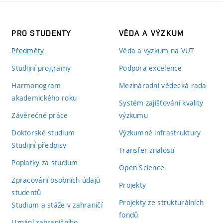
PRO STUDENTY
VĚDA A VÝZKUM
Předměty
Věda a výzkum na VUT
Studijní programy
Podpora excelence
Harmonogram
Mezinárodní vědecká rada
akademického roku
Systém zajišťování kvality
Závěrečné práce
výzkumu
Doktorské studium
Výzkumné infrastruktury
Studijní předpisy
Transfer znalostí
Poplatky za studium
Open Science
Zpracování osobních údajů
Projekty
studentů
Projekty ze strukturálních
Studium a stáže v zahraničí
fondů
Uznání zahraničního