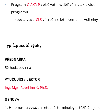
Program
C-AKR-P
celoživotní vzdělávání v akr. stud.
programu
specializace
CLS
, 1 ročník, letní semestr, volitelný
Typ (způsob) výuky
PŘEDNÁŠKA
52 hod., povinná
VYUČUJÍCÍ / LEKTOR
Ing. Mgr. Pavel Imriš, Ph.D.
OSNOVA
1. Hmotnost a vyvážení letounů, terminologie, těžiště a jeho