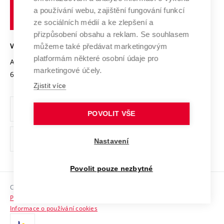
učení
Služby univerzity
Transfer znalostí
a používání webu, zajištění fungování funkcí
technické
Podnikavá univerzita / ContriBUTe
Mezinárodní dohody
ze sociálních médií a ke zlepšení a
Open Science
v
Bezpečná univerzita
přizpůsobení obsahu a reklam. Se souhlasem
Univerzitní sítě
Brně
Projekty
můžeme také předávat marketingovým
VYSOKÉ UČENÍ TECHNICKÉ V BRNĚ
Vyznamenání
platformám některé osobní údaje pro
Projekty ze strukturálních fondů
Antonínská 548/1
www.vut.cz
marketingové účely.
Organizační struktura
602 00 Brno
vut@vutbr.cz
Specifický výzkum
Zjistit více
Úřední deska
Ochrana osobních údajů
POVOLIT VŠE
(externí
Pracovní příležitosti
Nastavení
odkaz)
Podpora a rozvoj zaměstnanců a studujících
Povolit pouze nezbytné
Rovné příležitosti
Copyright © 2026 VUT
Sociální bezpečí
Prohlášení o přístupnosti
HR Award
Informace o používání cookies