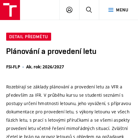
VUT
PŘIHLÁSIT
HLEDAT
MENU
SE
DETAIL PŘEDMĚTU
Plánování a provedení letu
FSI-FLP
Ak. rok: 2026/2027
Rozebírají se základy plánování a provedení letu za VFR a
především za IFR. V průběhu kursu se studenti seznámí s
postupy určení hmotnosti letounu, jeho vyvážení, s přípravou
dokumentace pro provedení letu, s výkony letounu ve všech
fázích letu, s prací s letovými příručkami a se všemi aspekty
provedení letu včetně řešení mimořádných situací. Zvláštní
zřetel je brán na provoz letounů s ohledem na požadavek