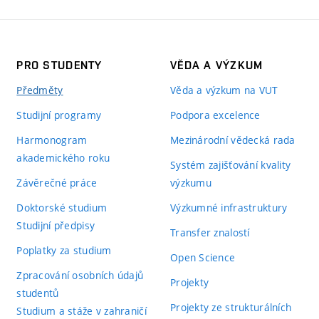
PRO STUDENTY
VĚDA A VÝZKUM
Předměty
Věda a výzkum na VUT
Studijní programy
Podpora excelence
Harmonogram
Mezinárodní vědecká rada
akademického roku
Systém zajišťování kvality
Závěrečné práce
výzkumu
Doktorské studium
Výzkumné infrastruktury
Studijní předpisy
Transfer znalostí
Poplatky za studium
Open Science
Zpracování osobních údajů
Projekty
studentů
Projekty ze strukturálních
Studium a stáže v zahraničí