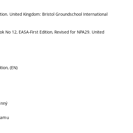
tion. United Kingdom: Bristol Groundschool International
k No 12, EASA-First Edition, Revised for NPA29. United
ion, (EN)
inný
gramu