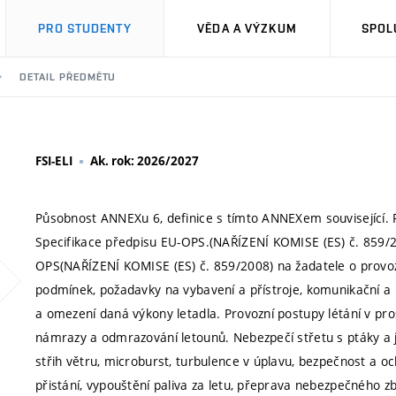
PRO STUDENTY
VĚDA A VÝZKUM
SPOL
DETAIL PŘEDMĚTU
FSI-ELI
Ak. rok: 2026/2027
Působnost ANNEXu 6, definice s tímto ANNEXem související. P
Specifikace předpisu EU-OPS.(NAŘÍZENÍ KOMISE (ES) č. 859/
OPS(NAŘÍZENÍ KOMISE (ES) č. 859/2008) na žadatele o provoz
podmínek, požadavky na vybavení a přístroje, komunikační a n
a omezení daná výkony letadla. Provozní postupy létání v p
námrazy a odmrazování letounů. Nebezpečí střetu s ptáky a j
střih větru, microburst, turbulence v úplavu, bezpečnost a o
přistání, vypouštění paliva za letu, přeprava nebezpečného z