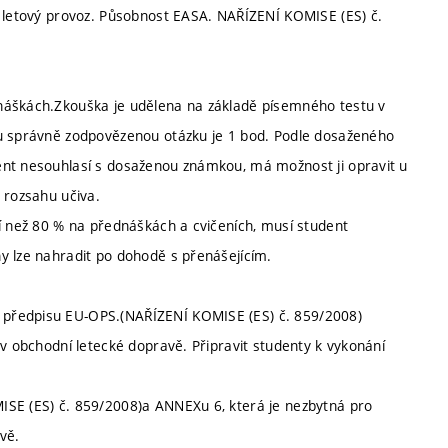
a letový provoz. Působnost EASA. NAŘÍZENÍ KOMISE (ES) č.
náškách.Zkouška je udělena na základě písemného testu v
ou správně zodpovězenou otázku je 1 bod. Podle dosaženého
ent nesouhlasí s dosaženou známkou, má možnost ji opravit u
 rozsahu učiva.
ší než 80 % na přednáškách a cvičeních, musí student
y lze nahradit po dohodě s přenášejícím.
 předpisu EU-OPS.(NAŘÍZENÍ KOMISE (ES) č. 859/2008)
 v obchodní letecké dopravě. Připravit studenty k vykonání
ISE (ES) č. 859/2008)a ANNEXu 6, která je nezbytná pro
vě.