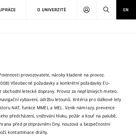
PŘIHLÁSIT
HLEDAT
UPRÁCE
O UNIVERZITĚ
EN
SE
ovinnosti provozovatele, nároky kladené na provoz.
2008) Všeobecné požadavky a konkrétní požadavky EU-
 obchodní letecké dopravy. Provoz za nepříznivých meteo.
avigační vybavení, údržbu letounů. Kritéria pro dálkové lety
rostoru NAT, funkce MMEL a MEL. Vznik námrazy, prevence
eho předcházení, snižování hluku, požár a kouř na palubě,
chrana před protiprávními činy, nouzová a bezpečnostní
boží, kontaminace dráhy.