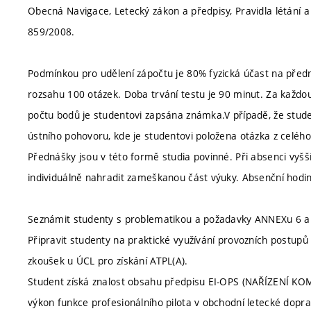
Obecná Navigace, Letecký zákon a předpisy, Pravidla létání 
859/2008.
Podmínkou pro udělení zápočtu je 80% fyzická účast na před
rozsahu 100 otázek. Doba trvání testu je 90 minut. Za každ
počtu bodů je studentovi zapsána známka.V případě, že stud
ústního pohovoru, kde je studentovi položena otázka z celého
Přednášky jsou v této formě studia povinné. Při absenci vyš
individuálně nahradit zameškanou část výuky. Absenční hodin
Seznámit studenty s problematikou a požadavky ANNEXu 6 a
Připravit studenty na praktické využívání provozních postupů
zkoušek u ÚCL pro získání ATPL(A).
Student získá znalost obsahu předpisu EI-OPS (NAŘÍZENÍ KOM
výkon funkce profesionálního pilota v obchodní letecké dopra