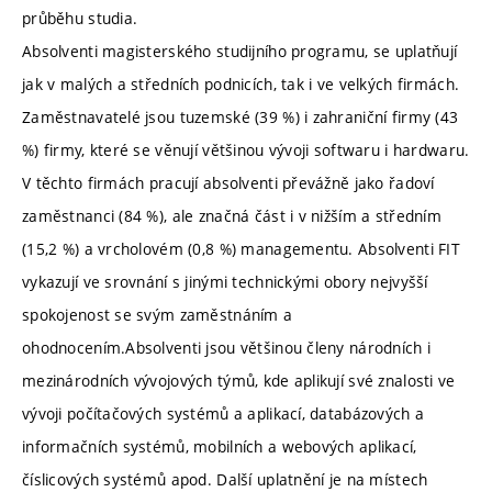
průběhu studia.
Absolventi magisterského studijního programu, se uplatňují
jak v malých a středních podnicích, tak i ve velkých firmách.
Zaměstnavatelé jsou tuzemské (39 %) i zahraniční firmy (43
%) firmy, které se věnují většinou vývoji softwaru i hardwaru.
V těchto firmách pracují absolventi převážně jako řadoví
zaměstnanci (84 %), ale značná část i v nižším a středním
(15,2 %) a vrcholovém (0,8 %) managementu. Absolventi FIT
vykazují ve srovnání s jinými technickými obory nejvyšší
spokojenost se svým zaměstnáním a
ohodnocením.Absolventi jsou většinou členy národních i
mezinárodních vývojových týmů, kde aplikují své znalosti ve
vývoji počítačových systémů a aplikací, databázových a
informačních systémů, mobilních a webových aplikací,
číslicových systémů apod. Další uplatnění je na místech