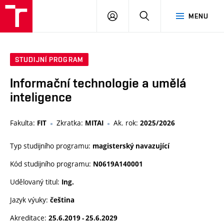
VUT
PŘIHLÁSIT
HLEDAT
MENU
SE
STUDIJNÍ PROGRAM
Informační technologie a umělá
inteligence
Fakulta:
Zkratka:
Ak. rok:
FIT
MITAI
2025/2026
Typ studijního programu:
magisterský navazující
Kód studijního programu:
N0619A140001
Udělovaný titul:
Ing.
Jazyk výuky:
čeština
Akreditace:
25.6.2019 - 25.6.2029