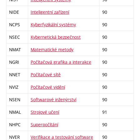
NIDE
Inteligentní zařízení
90
NCPS
Kyberfyzikální systémy
90
NSEC
Kybernetická bezpečnost
90
NMAT
Matematické metody
90
NGRI
Počítačová grafika a interakce
90
NNET
Počítačové sítě
90
NVIZ
Počítačové vidění
90
NSEN
Softwarové inženýrství
90
NMAL
Strojové učení
91
NHPC
Superpočítání
90
NVER
Verifikace a testování software
90