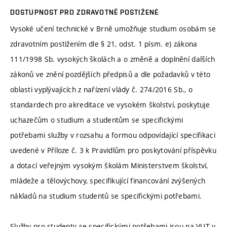
DOSTUPNOST PRO ZDRAVOTNĚ POSTIŽENÉ
Vysoké učení technické v Brně umožňuje studium osobám se
zdravotním postižením dle § 21, odst. 1 písm. e) zákona
111/1998 Sb. vysokých školách a o změně a doplnění dalších
zákonů ve znění pozdějších předpisů a dle požadavků v této
oblasti vyplývajících z nařízení vlády č. 274/2016 Sb., o
standardech pro akreditace ve vysokém školství, poskytuje
uchazečům o studium a studentům se specifickými
potřebami služby v rozsahu a formou odpovídající specifikaci
uvedené v Příloze č. 3 k Pravidlům pro poskytování příspěvku
a dotací veřejným vysokým školám Ministerstvem školství,
mládeže a tělovýchovy, specifikující financování zvýšených
nákladů na studium studentů se specifickými potřebami.
Služby pro studenty se specifickými potřebami jsou na VUT v