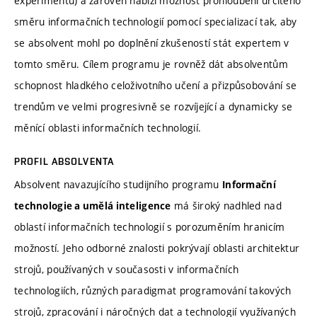
experimentů) a zároveň nabízí možnost prohloubení určitého
směru informačních technologií pomocí specializací tak, aby
se absolvent mohl po doplnění zkušeností stát expertem v
tomto směru. Cílem programu je rovněž dát absolventům
schopnost hladkého celoživotního učení a přizpůsobování se
trendům ve velmi progresivně se rozvíjející a dynamicky se
měnící oblasti informačních technologií.
PROFIL ABSOLVENTA
Absolvent navazujícího studijního programu
Informační
má široký nadhled nad
technologie a umělá inteligence
oblastí informačních technologií s porozuměním hranicím
možností. Jeho odborné znalosti pokrývají oblasti architektur
strojů, používaných v současosti v informačních
technologiích, různých paradigmat programování takových
strojů, zpracování i náročných dat a technologií využívaných