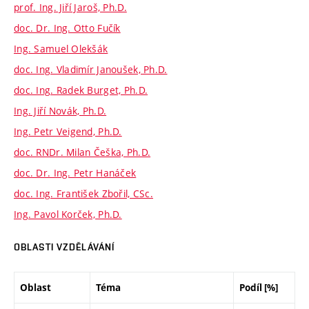
prof. Ing. Jiří Jaroš, Ph.D.
doc. Dr. Ing. Otto Fučík
Ing. Samuel Olekšák
doc. Ing. Vladimír Janoušek, Ph.D.
doc. Ing. Radek Burget, Ph.D.
Ing. Jiří Novák, Ph.D.
Ing. Petr Veigend, Ph.D.
doc. RNDr. Milan Češka, Ph.D.
doc. Dr. Ing. Petr Hanáček
doc. Ing. František Zbořil, CSc.
Ing. Pavol Korček, Ph.D.
OBLASTI VZDĚLÁVÁNÍ
Oblast
Téma
Podíl [%]