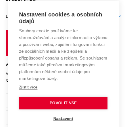
Brno
Podpora excelence
Závěrečné práce
Studium bez bariér
Zpracování osobních údajů uchazečů o studium
Firemní spolupráce
Mezinárodní vědecká rada
Nastavení cookies a osobních
O UNIVERZITĚ
Doktorské studium
Podpora podnikání
E-přihláška
údajů
Zahraniční spolupráce
Systém zajišťování kvality výzkumu
Profil univerzity
Spolupráce se školami
Soubory cookie používáme ke
Vysoké
Výzkumné infrastruktury
shromažďování a analýze informací o výkonu
Udržitelná univerzita
učení
Služby univerzity
Transfer znalostí
a používání webu, zajištění fungování funkcí
technické
Podnikavá univerzita / ContriBUTe
Mezinárodní dohody
ze sociálních médií a ke zlepšení a
Open Science
v
Bezpečná univerzita
přizpůsobení obsahu a reklam. Se souhlasem
Univerzitní sítě
Brně
Projekty
můžeme také předávat marketingovým
VYSOKÉ UČENÍ TECHNICKÉ V BRNĚ
Vyznamenání
platformám některé osobní údaje pro
Projekty ze strukturálních fondů
Antonínská 548/1
www.vut.cz
marketingové účely.
Organizační struktura
602 00 Brno
vut@vutbr.cz
Specifický výzkum
Zjistit více
Úřední deska
Ochrana osobních údajů
POVOLIT VŠE
(externí
Pracovní příležitosti
Nastavení
odkaz)
Podpora a rozvoj zaměstnanců a studujících