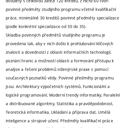
dvouletý s celkovou zátěží 120 kreditů, z nichž 60 tvoří
povinné předměty studijního programu včetně kvalifikační
práce, minimálně 30 kreditů povinné předměty specializace
(podle konkrétní specializace od 30 do 35).
Skladba povinných předmětů studijního programu je
provedena tak, aby v nich došlo k prohlubování klíčových
znalostí a dovedností z oblasti informačních technologií,
poznání hranic a možností oblasti a formování přístupu k
analýze a řešení problémů inženýrské praxe s pomocí
současných poznatků vědy. Povinné předměty programu
jsou: Architektury výpočetních systémů, Funkcionální a
logické programování, Moderní trendy informatiky, Paralelní
a distribuované algoritmy, Statistika a pravděpodobnost,
Teoretická informatika, Ukládání a příprava dat, Umělá
inteligence a strojové učení. Předměty kvalifikační práce