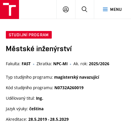
VUT
PŘIHLÁSIT
HLEDAT
MENU
SE
STUDIJNÍ PROGRAM
Městské inženýrství
Fakulta:
Zkratka:
Ak. rok:
FAST
NPC-MI
2025/2026
Typ studijního programu:
magisterský navazující
Kód studijního programu:
N0732A260019
Udělovaný titul:
Ing.
Jazyk výuky:
čeština
Akreditace:
28.5.2019 - 28.5.2029