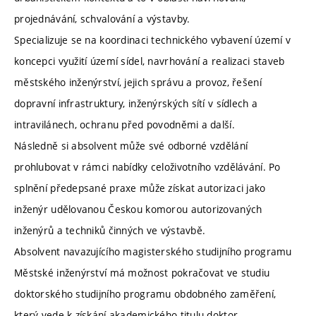
projednávání, schvalování a výstavby.
Specializuje se na koordinaci technického vybavení území v
koncepci využití území sídel, navrhování a realizaci staveb
městského inženýrství, jejich správu a provoz, řešení
dopravní infrastruktury, inženýrských sítí v sídlech a
intravilánech, ochranu před povodněmi a další.
Následně si absolvent může své odborné vzdělání
prohlubovat v rámci nabídky celoživotního vzdělávání. Po
splnění předepsané praxe může získat autorizaci jako
inženýr udělovanou Českou komorou autorizovaných
inženýrů a techniků činných ve výstavbě.
Absolvent navazujícího magisterského studijního programu
Městské inženýrství má možnost pokračovat ve studiu
doktorského studijního programu obdobného zaměření,
který vede k získání akademického titulu doktor.