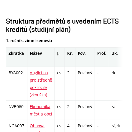
Struktura předmětů s uvedením ECTS
kreditů (studijní plán)
1. ročník, zimní semestr
Zkratka
Název
J.
Kr.
Pov.
Prof.
Uk.
Ho
roz
BYA002
Angličtina
cs
2
Povinný
-
zk
K -
pro středně
pokročilé
(zkouška)
NVB060
Ekonomika
cs
2
Povinný
-
zá
C1 
měst a obcí
NGA007
Obnova
cs
4
Povinný
-
zá,zk
P - 