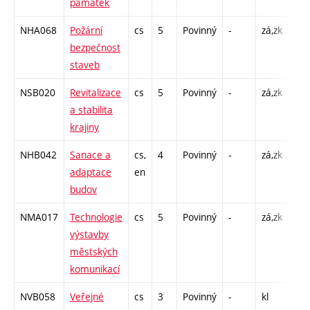
památek
C1 
NHA068
Požární
cs
5
Povinný
-
zá,zk
P - 
bezpečnost
C1 
staveb
NSB020
Revitalizace
cs
5
Povinný
-
zá,zk
P - 
a stabilita
C1 
krajiny
NHB042
Sanace a
cs,
4
Povinný
-
zá,zk
P - 
adaptace
en
C1 
budov
NMA017
Technologie
cs
5
Povinný
-
zá,zk
P - 
výstavby
C1 
městských
komunikací
NVB058
Veřejné
cs
3
Povinný
-
kl
C1 