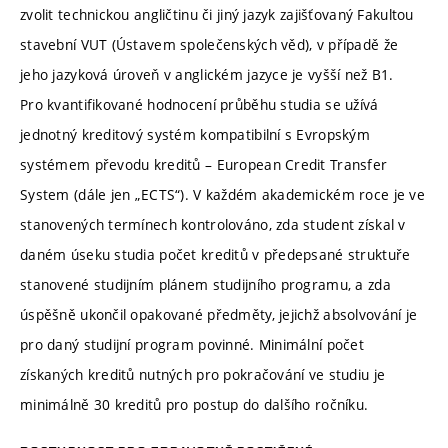
zvolit technickou angličtinu či jiný jazyk zajišťovaný Fakultou
stavební VUT (Ústavem společenských věd), v případě že
jeho jazyková úroveň v anglickém jazyce je vyšší než B1.
Pro kvantifikované hodnocení průběhu studia se užívá
jednotný kreditový systém kompatibilní s Evropským
systémem převodu kreditů – European Credit Transfer
System (dále jen „ECTS“). V každém akademickém roce je ve
stanovených termínech kontrolováno, zda student získal v
daném úseku studia počet kreditů v předepsané struktuře
stanovené studijním plánem studijního programu, a zda
úspěšně ukončil opakované předměty, jejichž absolvování je
pro daný studijní program povinné. Minimální počet
získaných kreditů nutných pro pokračování ve studiu je
minimálně 30 kreditů pro postup do dalšího ročníku.