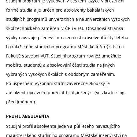
Studijní program je vyučován v českém jazyce v prezenční
formě studia a je určen pro absolventy bakalářských
studijních programů univerzitních a neuniverzitních vysokých
škol technického zaměření v ČR i v EU. Obsahová stránka
výuky navazuje především na znalosti absolventů čtyřletého
bakalářského studijního programu Městské inženýrství na
Fakultě stavební VUT. Studijní program rovněž umožňuje
mobilitu studentů a absolvování části studia na jiných
vybraných vysokých školách s obdobným zaměřením.
Po úspěšném vykonání státní závěrečné zkoušky je
absolvent oprávněn používat titul „inženýr“ (ve zkratce Ing.
před jménem).
PROFIL ABSOLVENTA
Studijní profil absolventa jeden a půl letého navazujícího
magisterského studijního programu Městské inženýrství na