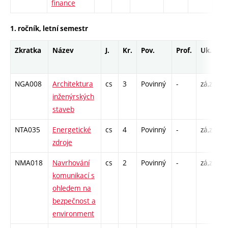
finance
1. ročník, letní semestr
Zkratka
Název
J.
Kr.
Pov.
Prof.
Uk.
NGA008
Architektura
cs
3
Povinný
-
zá,zk
P
inženýrských
C
staveb
NTA035
Energetické
cs
4
Povinný
-
zá,zk
P
zdroje
C
NMA018
Navrhování
cs
2
Povinný
-
zá,zk
P
komunikací s
ohledem na
bezpečnost a
environment