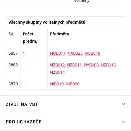
volitelný
Všechny skupiny volitelných předmětů
Sk.
Počet
Předměty
předm.
5857
1
NUB017
,
NAB025
,
NUB018
5868
1
NZB012
,
NZB011
,
NYB003
,
NZB015
,
NZB014
5870
1
NIB019
,
NIB020
ŽIVOT NA VUT
Atmosféra VUT
PRO UCHAZEČE
Prostory školy