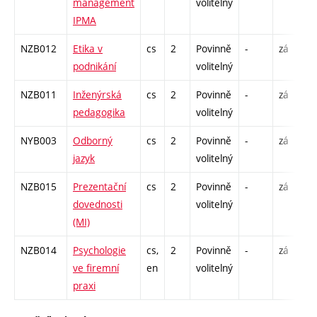
management
volitelný
C
IPMA
NZB012
Etika v
cs
2
Povinně
-
zá
P
podnikání
volitelný
NZB011
Inženýrská
cs
2
Povinně
-
zá
P
pedagogika
volitelný
NYB003
Odborný
cs
2
Povinně
-
zá
C
jazyk
volitelný
NZB015
Prezentační
cs
2
Povinně
-
zá
P
dovednosti
volitelný
(MI)
NZB014
Psychologie
cs,
2
Povinně
-
zá
P
ve firemní
en
volitelný
praxi