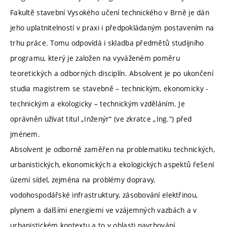
Fakultě stavební Vysokého učení technického v Brně je dán
jeho uplatnitelností v praxi i předpokládaným postavením na
trhu práce. Tomu odpovídá i skladba předmětů studijního
programu, který je založen na vyváženém poměru
teoretických a odborných disciplín. Absolvent je po ukončení
studia magistrem se stavebně – technickým, ekonomicky -
technickým a ekologicky – technickým vzděláním. Je
oprávněn užívat titul „Inženýr“ (ve zkratce „Ing.“) před
jménem.
Absolvent je odborně zaměřen na problematiku technických,
urbanistických, ekonomických a ekologických aspektů řešení
území sídel, zejména na problémy dopravy,
vodohospodářské infrastruktury, zásobování elektřinou,
plynem a dalšími energiemi ve vzájemných vazbách a v
urbanistickém kontextu a to v oblasti navrhování,