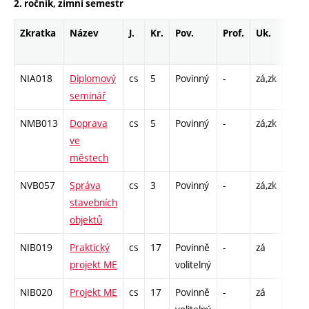
2. ročník, zimní semestr
Zkratka
Název
J.
Kr.
Pov.
Prof.
Uk.
Hod
rozs
NIA018
Diplomový
cs
5
Povinný
-
zá,zk
P - 2
seminář
S - 2
NMB013
Doprava
cs
5
Povinný
-
zá,zk
P - 2
ve
C1 -
městech
NVB057
Správa
cs
3
Povinný
-
zá,zk
P - 2
stavebních
C1 -
objektů
NIB019
Praktický
cs
17
Povinně
-
zá
VT -
projekt ME
volitelný
480
NIB020
Projekt ME
cs
17
Povinně
-
zá
VT - 