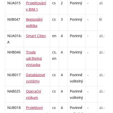
NUA015
Projektování
cs
2
Povinný
-
zá
C
v BIM 1
NVB047
Regionální
cs
3
Povinný
-
kl
P
politika
C
NUA016-
Smart Cities
en
4
Povinný
-
zá,zk
P
A
C
NHB046
Trvale
cs,
4
Povinný
-
zá,zk
P
udržitelná
en
C
výstavba
NUB017
Databázové
cs
4
Povinně
-
zá,zk
P
systémy
volitelný
C
NAB025
Operační
cs
4
Povinně
-
zá,zk
P
výzkum
volitelný
C
NUB018
Projektový
cs
4
Povinně
-
zá,zk
P