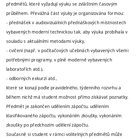
předmětů, které vyžadují výuku se zvláštním časovým
průběhem. Převážná část výuky je organizována formou:
- přednášek v audiovizuálních přednáškových místnostech
vybavených moderní technickou tak, aby výuka probíhala v
souladu s aktuálními metodami výuky,
- cvičení (např. v počítačových učebnách vybavených všemi
potřebnými programy, v plně moderně vybavených
laboratořích atd.),
- odborných exkurzí atd.,
které se konají podle pravidelného, týdenního rozvrhu a
během nichž má student možnost přímo získávat poznatky.
Předmět je zakončen udělením zápočtu, udělením
klasifikovaného zápočtu, vykonáním zkoušky, vykonáním
zkoušky po předchozím udělení zápočtu.
Současně si student v rámci volitelných předmětů může