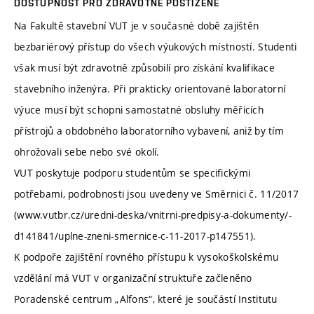
DOSTUPNOST PRO ZDRAVOTNĚ POSTIŽENÉ
Na Fakultě stavební VUT je v současné době zajištěn
bezbariérový přístup do všech výukových místností. Studenti
však musí být zdravotně způsobilí pro získání kvalifikace
stavebního inženýra. Při prakticky orientované laboratorní
výuce musí být schopni samostatné obsluhy měřicích
přístrojů a obdobného laboratorního vybavení, aniž by tím
ohrožovali sebe nebo své okolí.
VUT poskytuje podporu studentům se specifickými
potřebami, podrobnosti jsou uvedeny ve Směrnici č. 11/2017
(www.vutbr.cz/uredni-deska/vnitrni-predpisy-a-dokumenty/-
d141841/uplne-zneni-smernice-c-11-2017-p147551).
K podpoře zajištění rovného přístupu k vysokoškolskému
vzdělání má VUT v organizační struktuře začleněno
Poradenské centrum „Alfons“, které je součástí Institutu