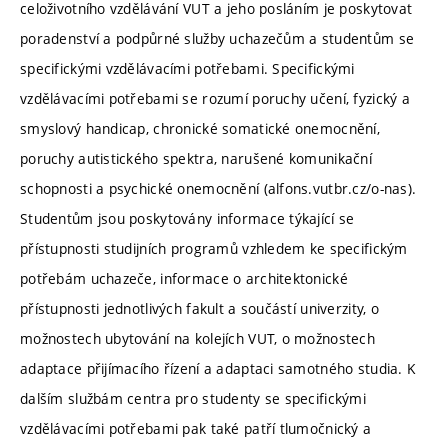
celoživotního vzdělávání VUT a jeho posláním je poskytovat
poradenství a podpůrné služby uchazečům a studentům se
specifickými vzdělávacími potřebami. Specifickými
vzdělávacími potřebami se rozumí poruchy učení, fyzický a
smyslový handicap, chronické somatické onemocnění,
poruchy autistického spektra, narušené komunikační
schopnosti a psychické onemocnění (alfons.vutbr.cz/o-nas).
Studentům jsou poskytovány informace týkající se
přístupnosti studijních programů vzhledem ke specifickým
potřebám uchazeče, informace o architektonické
přístupnosti jednotlivých fakult a součástí univerzity, o
možnostech ubytování na kolejích VUT, o možnostech
adaptace přijímacího řízení a adaptaci samotného studia. K
dalším službám centra pro studenty se specifickými
vzdělávacími potřebami pak také patří tlumočnický a