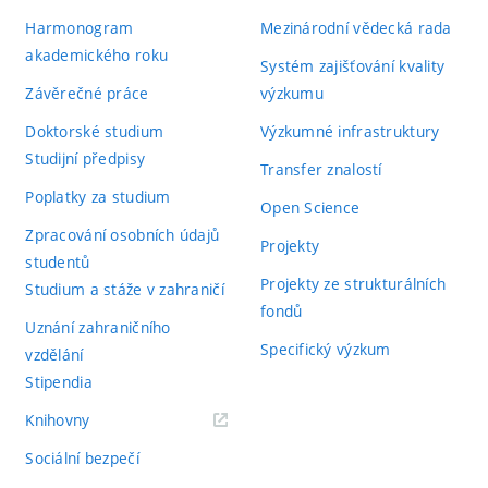
Harmonogram
Mezinárodní vědecká rada
akademického roku
Systém zajišťování kvality
Závěrečné práce
výzkumu
Doktorské studium
Výzkumné infrastruktury
Studijní předpisy
Transfer znalostí
Poplatky za studium
Open Science
Zpracování osobních údajů
Projekty
studentů
Projekty ze strukturálních
Studium a stáže v zahraničí
fondů
Uznání zahraničního
Specifický výzkum
vzdělání
Stipendia
(externí
Knihovny
odkaz)
Sociální bezpečí