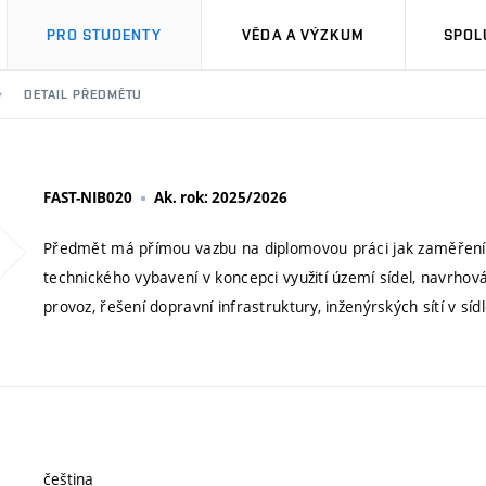
PRO STUDENTY
VĚDA A VÝZKUM
SPOL
DETAIL PŘEDMĚTU
FAST-NIB020
Ak. rok: 2025/2026
Předmět má přímou vazbu na diplomovou práci jak zaměřením
technického vybavení v koncepci využití území sídel, navrhová
provoz, řešení dopravní infrastruktury, inženýrských sítí v sí
čeština