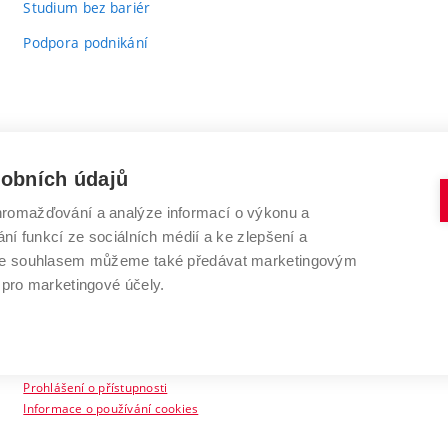
Studium bez bariér
Podpora podnikání
sobních údajů
romažďování a analýze informací o výkonu a
VYSOKÉ UČENÍ TECHNICKÉ V BRNĚ
ní funkcí ze sociálních médií a ke zlepšení a
Antonínská 548/1
www.vut.cz
 Se souhlasem můžeme také předávat marketingovým
602 00 Brno
vut@vutbr.cz
 pro marketingové účely.
Prohlášení o přístupnosti
Informace o používání cookies