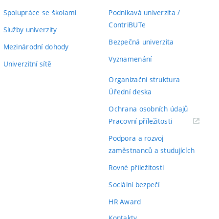
Spolupráce se školami
Podnikavá univerzita /
ContriBUTe
Služby univerzity
Bezpečná univerzita
Mezinárodní dohody
Vyznamenání
Univerzitní sítě
Organizační struktura
Úřední deska
Ochrana osobních údajů
(externí
Pracovní příležitosti
odkaz)
Podpora a rozvoj
zaměstnanců a studujících
Rovné příležitosti
Sociální bezpečí
HR Award
Kontakty