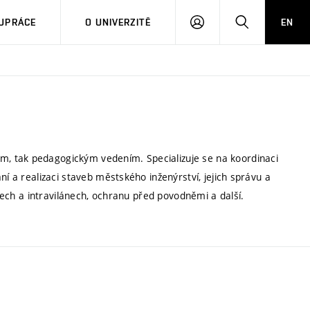
PŘIHLÁSIT
HLEDAT
UPRÁCE
O UNIVERZITĚ
EN
SE
, tak pedagogickým vedením. Specializuje se na koordinaci
ní a realizaci staveb městského inženýrství, jejich správu a
dlech a intravilánech, ochranu před povodněmi a další.