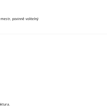
emestr, povinně volitelný
uktura.