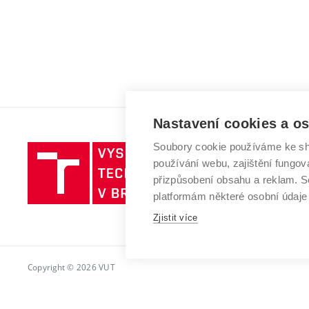
Nastavení cookies a o
Soubory cookie používáme ke sh
Vysoké
používání webu, zajištění fungová
učení
přizpůsobení obsahu a reklam.
technické
platformám některé osobní údaje
v
Brně
Zjistit více
Copyright © 2026 VUT