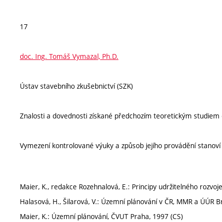
17
doc. Ing. Tomáš Vymazal, Ph.D.
Ústav stavebního zkušebnictví (SZK)
Znalosti a dovednosti získané předchozím teoretickým studiem 
Vymezení kontrolované výuky a způsob jejího provádění stanov
Maier, K., redakce Rozehnalová, E.: Principy udržitelného rozvo
Halasová, H., Šilarová, V.: Územní plánování v ČR, MMR a ÚÚR B
Maier, K.: Územní plánování, ČVUT Praha, 1997 (CS)