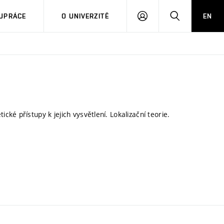
PŘIHLÁSIT
HLEDAT
UPRÁCE
O UNIVERZITĚ
EN
SE
é přístupy k jejich vysvětlení. Lokalizační teorie.