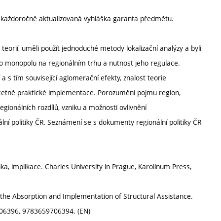
í každoročně aktualizovaná vyhláška garanta předmětu.
eorií, uměli použít jednoduché metody lokalizační analýzy a byli
ného monopolu na regionálním trhu a nutnost jeho regulace.
a s tím související aglomerační efekty, znalost teorie
 včetně praktické implementace. Porozumění pojmu region,
gionálních rozdílů, vzniku a možnosti ovlivnění
lní politiky ČR. Seznámení se s dokumenty regionální politiky ČR
itika, implikace. Charles University in Prague, Karolinum Press,
 the Absorption and Implementation of Structural Assistance.
06396, 9783659706394. (EN)