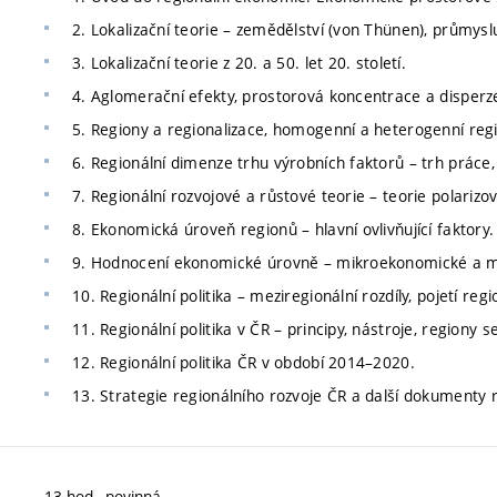
2. Lokalizační teorie – zemědělství (von Thünen), průmyslu
3. Lokalizační teorie z 20. a 50. let 20. století.
4. Aglomerační efekty, prostorová koncentrace a disperz
5. Regiony a regionalizace, homogenní a heterogenní reg
6. Regionální dimenze trhu výrobních faktorů – trh práce,
7. Regionální rozvojové a růstové teorie – teorie polarizo
8. Ekonomická úroveň regionů – hlavní ovlivňující faktory.
9. Hodnocení ekonomické úrovně – mikroekonomické a makr
10. Regionální politika – meziregionální rozdíly, pojetí reg
11. Regionální politika v ČR – principy, nástroje, regiony
12. Regionální politika ČR v období 2014–2020.
13. Strategie regionálního rozvoje ČR a další dokumenty re
13 hod., povinná