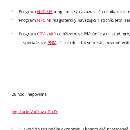
Program
NPC-SIE
magisterský navazující 1 ročník, letní s
Program
NPC-MI
magisterský navazující 1 ročník, letní s
Program
CZV1-AKR
celoživotní vzdělávání v akr. stud. p
specializace
PNM
, 1 ročník, letní semestr, povinně voli
26 hod., nepovinná
Ing. Lucie Vaňková, Ph.D.
1. Úvod do regionální ekonomie. Ekonomické prostorové sy