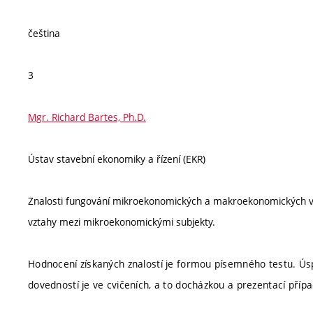
čeština
3
Mgr. Richard Bartes, Ph.D.
Ústav stavební ekonomiky a řízení (EKR)
Znalosti fungování mikroekonomických a makroekonomických vz
vztahy mezi mikroekonomickými subjekty.
Hodnocení získaných znalostí je formou písemného testu. Ús
dovedností je ve cvičeních, a to docházkou a prezentací příp