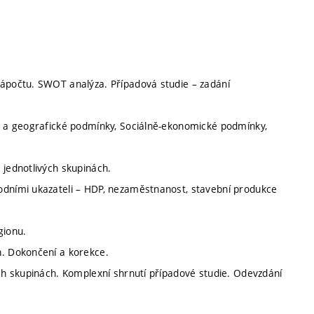
zápočtu. SWOT analýza. Případová studie – zadání
nu a geografické podmínky, Sociálně-ekonomické podmínky,
 jednotlivých skupinách.
odními ukazateli – HDP, nezaměstnanost, stavební produkce
gionu.
n. Dokončení a korekce.
ých skupinách. Komplexní shrnutí případové studie. Odevzdání