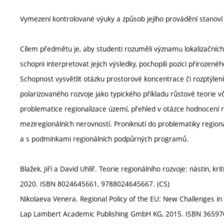
Vymezení kontrolované výuky a způsob jejího provádění stanov
Cílem předmětu je, aby studenti rozuměli významu lokalizačních t
schopni interpretovat jejich výsledky, pochopili pozici přiroze
Schopnost vysvětlit otázku prostorové koncentrace či rozptýlení 
polarizovaného rozvoje jako typického příkladu růstové teorie
problematice regionalizace území, přehled v otázce hodnocení re
meziregionálních nerovností. Proniknutí do problematiky regioná
a s podmínkami regionálních podpůrných programů.
Blažek, Jiří a David Uhlíř. Teorie regionálního rozvoje: nástin, kr
2020. ISBN 8024645661, 9788024645667. (CS)
Nikolaeva Venera. Regional Policy of the EU: New Challenges in
Lap Lambert Academic Publishing GmbH KG, 2015. ISBN 36597