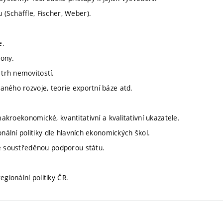
 (Schäffle, Fischer, Weber).
e.
iony.
 trh nemovitostí.
vaného rozvoje, teorie exportní báze atd.
oekonomické, kvantitativní a kvalitativní ukazatele.
ionální politiky dle hlavních ekonomických škol.
 se soustředěnou podporou státu.
gionální politiky ČR.