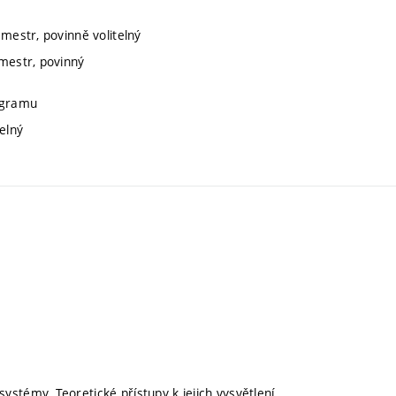
emestr, povinně volitelný
emestr, povinný
rogramu
telný
stémy. Teoretické přístupy k jejich vysvětlení.