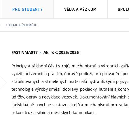
PRO STUDENTY
VĚDA A VÝZKUM
SPOL
DETAIL PŘEDMĚTU
FAST-NMA017
Ak. rok: 2025/2026
Principy a základní části strojů, mechanismů a výrobních zaří
využití při zemních pracích, úpravě podloží, pro provádění p
stabilizovaných a stmelených materiálů hydraulickými pojivy
technologie výroby směsí, dopravy, pokládky, hutnění a kont
údržby, oprav a recyklace vozovek. Dokumentování hlavních c
individuálně navrhne sestavu strojů a mechanismů pro zadané 
rekonstrukcí silnic a městských komunikací.