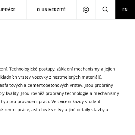
PŘIHLÁSIT
HLEDAT
UPRÁCE
O UNIVERZITĚ
EN
SE
zení. Technologické postupy, základní mechanismy a jejich
odkladních vrstev vozovky z nestmelených materiálů,
, asfaltových a cementobetonových vrstev. Jsou probrány
roly kvality. Jsou rovněž probrány technologie a mechanismy
hyb pro provádění prací. Ve cvičení každý student
zemní práce, asfaltové vrstvy a jiné detaily stavby a