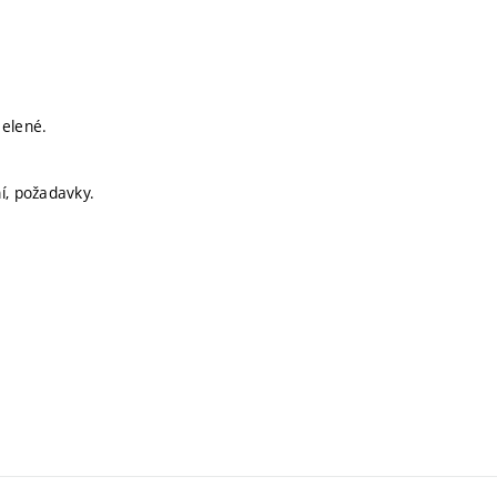
melené.
í, požadavky.