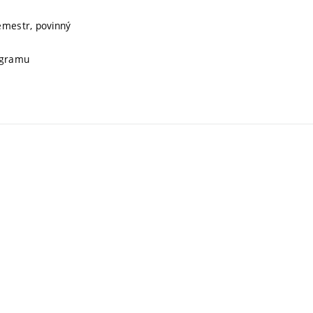
emestr, povinný
rogramu