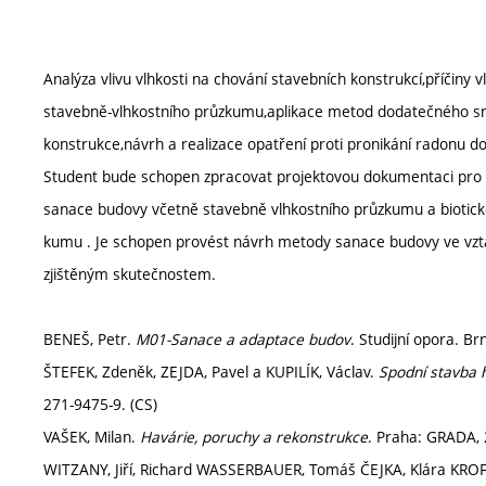
Analýza vlivu vlhkosti na chování stavebních konstrukcí,příčiny 
stavebně-vlhkostního průzkumu,aplikace metod dodatečného snižo
konstrukce,návrh a realizace opatření proti pronikání radonu d
Student bude schopen zpracovat projektovou dokumentaci pro
sanace budovy včetně stavebně vlhkostního průzkumu a biotick
kumu . Je schopen provést návrh metody sanace budovy ve vzt
zjištěným skutečnostem.
BENEŠ, Petr.
M01-Sanace a adaptace budov
. Studijní opora. B
ŠTEFEK, Zdeněk, ZEJDA, Pavel a KUPILÍK, Václav.
Spodní stavba 
271-9475-9. (CS)
VAŠEK, Milan.
Havárie, poruchy a rekonstrukce
. Praha: GRADA, 
WITZANY, Jiří, Richard WASSERBAUER, Tomáš ČEJKA, Klára KR