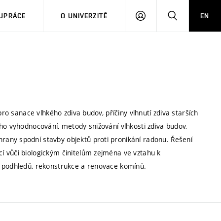
PŘIHLÁSIT
HLEDAT
UPRÁCE
O UNIVERZITĚ
EN
SE
pro sanace vlhkého zdiva budov, příčiny vlhnutí zdiva starších
ho vyhodnocování, metody snižování vlhkosti zdiva budov,
any spodní stavby objektů proti pronikání radonu. Řešení
í vůči biologickým činitelům zejména ve vztahu k
, podhledů, rekonstrukce a renovace komínů.