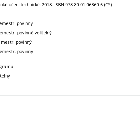
soké učení technické, 2018. ISBN 978-80-01-06360-6 (CS)
semestr, povinný
emestr, povinně volitelný
emestr, povinný
semestr, povinný
rogramu
telný