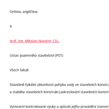
čeština, angličtina
4
prof. Ing. Miloslav Novotný, CSc.
Ústav pozemního stavitelství (PST)
Všech fakult
Stavebně-fyikální zákonitosti pohybu vody ve stavebních konst
a stabilita stavebních konstrukcí,zakreslování stavebních konst
Vymezení kontrolované výuky a způsob jejího provádění stanov