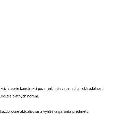
rukcích,teorie konstrukcí pozemních staveb,mechanická odolnost
rukcí dle platných norem.
í každoročně aktualizovaná vyhláška garanta předmětu.