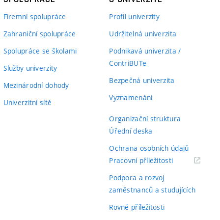
Firemní spolupráce
Profil univerzity
Zahraniční spolupráce
Udržitelná univerzita
Spolupráce se školami
Podnikavá univerzita /
ContriBUTe
Služby univerzity
Bezpečná univerzita
Mezinárodní dohody
Vyznamenání
Univerzitní sítě
Organizační struktura
Úřední deska
Ochrana osobních údajů
(externí
Pracovní příležitosti
odkaz)
Podpora a rozvoj
zaměstnanců a studujících
Rovné příležitosti