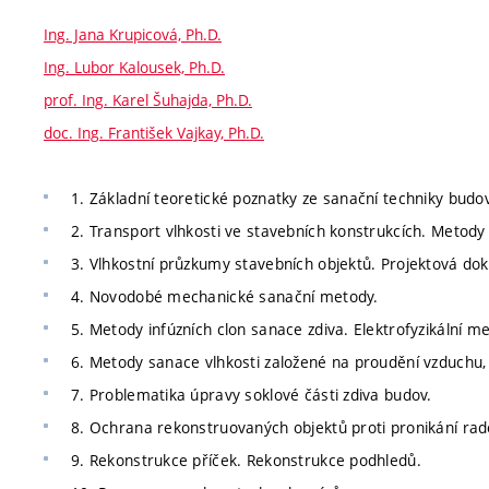
Ing. Jana Krupicová, Ph.D.
Ing. Lubor Kalousek, Ph.D.
prof. Ing. Karel Šuhajda, Ph.D.
doc. Ing. František Vajkay, Ph.D.
1. Základní teoretické poznatky ze sanační techniky budov.
2. Transport vlhkosti ve stavebních konstrukcích. Metody
3. Vlhkostní průzkumy stavebních objektů. Projektová do
4. Novodobé mechanické sanační metody.
5. Metody infúzních clon sanace zdiva. Elektrofyzikální m
6. Metody sanace vlhkosti založené na proudění vzduchu,
7. Problematika úpravy soklové části zdiva budov.
8. Ochrana rekonstruovaných objektů proti pronikání rad
9. Rekonstrukce příček. Rekonstrukce podhledů.