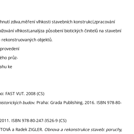
vlhnutí zdiva,měření vlhkosti stavebních konstrukcí,zpracování
vání vlhkosti,analýza působení biotických činitelů na stavební
o rekonstruovaných objektů.
 provedení
ého průz-
ahu ke
rno: FAST VUT. 2008 (CS)
historických budov
. Praha: Grada Publishing, 2016. ISBN 978-80-
2011. ISBN 978-80-247-3526-9 (CS)
OFTOVÁ a Radek ZIGLER.
Obnova a rekonstrukce staveb: poruchy,