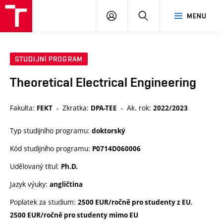
VUT
PŘIHLÁSIT
HLEDAT
MENU
SE
STUDIJNÍ PROGRAM
Theoretical Electrical Engineering
Fakulta:
Zkratka:
Ak. rok:
FEKT
DPA-TEE
2022/2023
Typ studijního programu:
doktorský
Kód studijního programu:
P0714D060006
Udělovaný titul:
Ph.D.
Jazyk výuky:
angličtina
Poplatek za studium:
,
2500 EUR/ročně pro studenty z EU
2500 EUR/ročně pro studenty mimo EU