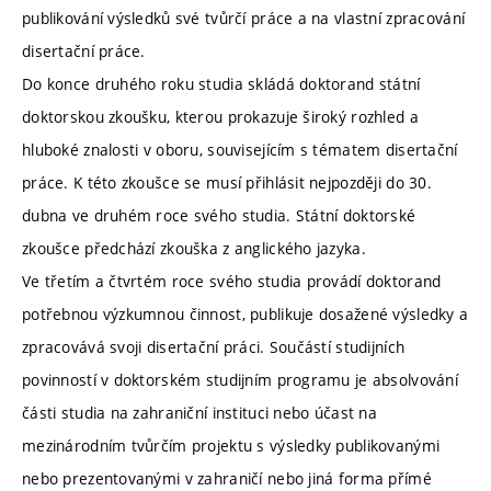
publikování výsledků své tvůrčí práce a na vlastní zpracování
disertační práce.
Do konce druhého roku studia skládá doktorand státní
doktorskou zkoušku, kterou prokazuje široký rozhled a
hluboké znalosti v oboru, souvisejícím s tématem disertační
práce. K této zkoušce se musí přihlásit nejpozději do 30.
dubna ve druhém roce svého studia. Státní doktorské
zkoušce předchází zkouška z anglického jazyka.
Ve třetím a čtvrtém roce svého studia provádí doktorand
potřebnou výzkumnou činnost, publikuje dosažené výsledky a
zpracovává svoji disertační práci. Součástí studijních
povinností v doktorském studijním programu je absolvování
části studia na zahraniční instituci nebo účast na
mezinárodním tvůrčím projektu s výsledky publikovanými
nebo prezentovanými v zahraničí nebo jiná forma přímé