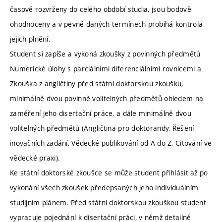
časově rozvrženy do celého období studia, jsou bodově
ohodnoceny a v pevně daných termínech probíhá kontrola
jejich plnění.
Student si zapíše a vykoná zkoušky z povinných předmětů
Numerické úlohy s parciálními diferenciálními rovnicemi a
Zkouška z angličtiny před státní doktorskou zkoušku,
minimálně dvou povinně volitelných předmětů ohledem na
zaměření jeho disertační práce, a dále minimálně dvou
volitelných předmětů (Angličtina pro doktorandy, Řešení
inovačních zadání, Vědecké publikování od A do Z, Citování ve
vědecké praxi).
Ke státní doktorské zkoušce se může student přihlásit až po
vykonání všech zkoušek předepsaných jeho individuálním
studijním plánem. Před státní doktorskou zkouškou student
vypracuje pojednání k disertační práci, v němž detailně