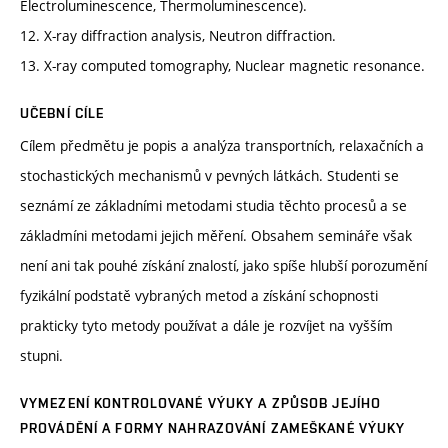
Electroluminescence, Thermoluminescence).
12. X-ray diffraction analysis, Neutron diffraction.
13. X-ray computed tomography, Nuclear magnetic resonance.
UČEBNÍ CÍLE
Cílem předmětu je popis a analýza transportních, relaxačních a
stochastických mechanismů v pevných látkách. Studenti se
seznámí ze základními metodami studia těchto procesů a se
základmíni metodami jejich měření. Obsahem semináře však
není ani tak pouhé získání znalostí, jako spíše hlubší porozumění
fyzikální podstatě vybraných metod a získání schopnosti
prakticky tyto metody používat a dále je rozvíjet na vyšším
stupni.
VYMEZENÍ KONTROLOVANÉ VÝUKY A ZPŮSOB JEJÍHO
PROVÁDĚNÍ A FORMY NAHRAZOVÁNÍ ZAMEŠKANÉ VÝUKY