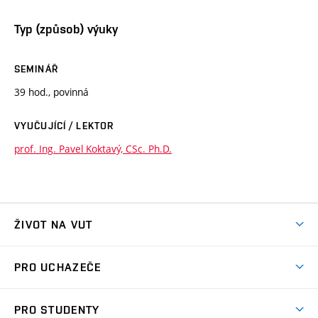
Typ (způsob) výuky
SEMINÁŘ
39 hod., povinná
VYUČUJÍCÍ / LEKTOR
prof. Ing. Pavel Koktavý, CSc. Ph.D.
ŽIVOT NA VUT
Atmosféra VUT
PRO UCHAZEČE
Prostory školy
Proč na VUT
Koleje
PRO STUDENTY