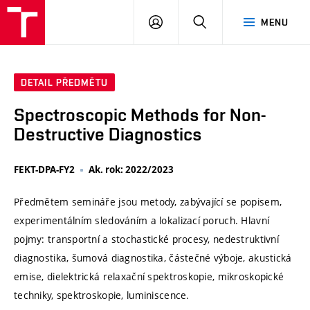
VUT
PŘIHLÁSIT
HLEDAT
MENU
SE
DETAIL PŘEDMĚTU
Spectroscopic Methods for Non-
Destructive Diagnostics
FEKT-DPA-FY2
Ak. rok: 2022/2023
Předmětem semináře jsou metody, zabývající se popisem,
experimentálním sledováním a lokalizací poruch. Hlavní
pojmy: transportní a stochastické procesy, nedestruktivní
diagnostika, šumová diagnostika, částečné výboje, akustická
emise, dielektrická relaxační spektroskopie, mikroskopické
techniky, spektroskopie, luminiscence.