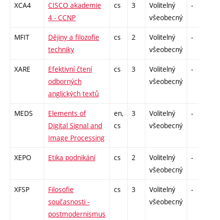
XCA4
CISCO akademie
cs
3
Volitelný
-
z
4 - CCNP
všeobecný
MFIT
Dějiny a filozofie
cs
2
Volitelný
-
z
techniky
všeobecný
XARE
Efektivní čtení
cs
3
Volitelný
-
z
odborných
všeobecný
anglických textů
MEDS
Elements of
en,
3
Volitelný
-
kl
Digital Signal and
cs
všeobecný
Image Processing
XEPO
Etika podnikání
cs
2
Volitelný
-
z
všeobecný
XFSP
Filosofie
cs
3
Volitelný
-
z
současnosti -
všeobecný
postmodernismus