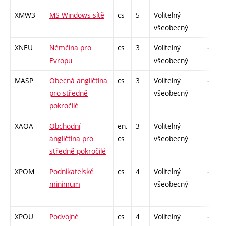
XMW3
MS Windows sítě
cs
5
Volitelný
-
všeobecný
XNEU
Němčina pro
cs
3
Volitelný
-
Evropu
všeobecný
MASP
Obecná angličtina
cs
3
Volitelný
-
pro středně
všeobecný
pokročilé
XAOA
Obchodní
en,
3
Volitelný
-
angličtina pro
cs
všeobecný
středně pokročilé
XPOM
Podnikatelské
cs
4
Volitelný
-
minimum
všeobecný
XPOU
Podvojné
cs
4
Volitelný
-