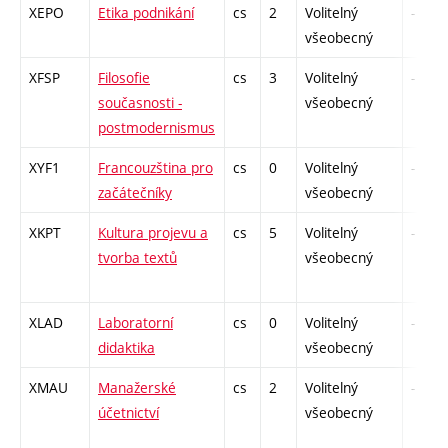
XEPO
Etika podnikání
cs
2
Volitelný
-
všeobecný
XFSP
Filosofie
cs
3
Volitelný
-
současnosti -
všeobecný
postmodernismus
XYF1
Francouzština pro
cs
0
Volitelný
-
začátečníky
všeobecný
XKPT
Kultura projevu a
cs
5
Volitelný
-
tvorba textů
všeobecný
XLAD
Laboratorní
cs
0
Volitelný
-
didaktika
všeobecný
XMAU
Manažerské
cs
2
Volitelný
-
účetnictví
všeobecný