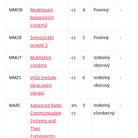
MMOB
Modelování
cs
4
Povinný
-
z
biologických
systémů
MM2B
Semestrální
cs
5
Povinný
-
kl
projekt 2
MMUT
Multitaktní
cs
5
Volitelný
-
z
systémy
oborový
MMZS
Vyšší metody
cs
6
Volitelný
-
z
zpracování
oborový
signálů
MARC
Advanced Radio
en,
3
Volitelný
-
kl
Communication
cs
všeobecný
Systems and
Their
Components