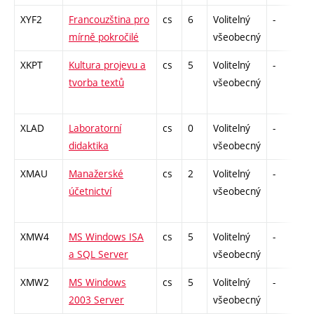
XYF2
Francouzština pro
cs
6
Volitelný
-
z
mírně pokročilé
všeobecný
XKPT
Kultura projevu a
cs
5
Volitelný
-
z
tvorba textů
všeobecný
XLAD
Laboratorní
cs
0
Volitelný
-
z
didaktika
všeobecný
XMAU
Manažerské
cs
2
Volitelný
-
z
účetnictví
všeobecný
XMW4
MS Windows ISA
cs
5
Volitelný
-
z
a SQL Server
všeobecný
XMW2
MS Windows
cs
5
Volitelný
-
z
2003 Server
všeobecný