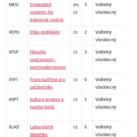
MESI
Embedded
en,
3
Volitelný
-
systems for
cs
všeobecný
industrial control
XEPO
Etika podnikání
cs
2
Volitelný
-
všeobecný
XFSP
Filosofie
cs
3
Volitelný
-
současnosti -
všeobecný
postmodernismus
XYF1
Francouzština pro
cs
0
Volitelný
-
začátečníky
všeobecný
XKPT
Kultura projevu a
cs
5
Volitelný
-
tvorba textů
všeobecný
XLAD
Laboratorní
cs
0
Volitelný
-
didaktika
všeobecný