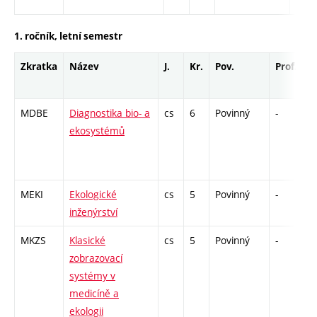
1. ročník, letní semestr
Zkratka
Název
J.
Kr.
Pov.
Prof.
U
MDBE
Diagnostika bio- a
cs
6
Povinný
-
z
ekosystémů
MEKI
Ekologické
cs
5
Povinný
-
z
inženýrství
MKZS
Klasické
cs
5
Povinný
-
z
zobrazovací
systémy v
medicíně a
ekologii