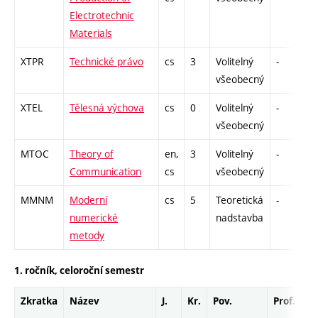
Electrotechnic
Materials
XTPR
Technické právo
cs
3
Volitelný
-
z
všeobecný
XTEL
Tělesná výchova
cs
0
Volitelný
-
z
všeobecný
MTOC
Theory of
en,
3
Volitelný
-
kl
Communication
cs
všeobecný
MMNM
Moderní
cs
5
Teoretická
-
z
numerické
nadstavba
metody
1. ročník, celoroční semestr
Zkratka
Název
J.
Kr.
Pov.
Prof.
Uk