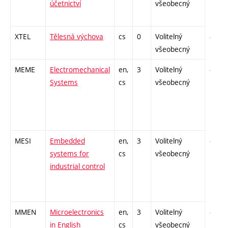
účetnictví
všeobecný
XTEL
Tělesná výchova
cs
0
Volitelný
-
všeobecný
MEME
Electromechanical
en,
3
Volitelný
-
Systems
cs
všeobecný
MESI
Embedded
en,
3
Volitelný
-
systems for
cs
všeobecný
industrial control
MMEN
Microelectronics
en,
3
Volitelný
-
in English
cs
všeobecný