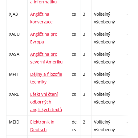
a informatiku
XJA3
Angličtina
cs
3
Volitelný
-
konverzace
všeobecný
XAEU
Angličtina pro
cs
3
Volitelný
-
Evropu
všeobecný
XASA
Angličtina pro
cs
3
Volitelný
-
severní Ameriku
všeobecný
MFIT
Dějiny a filozofie
cs
2
Volitelný
-
techniky
všeobecný
XARE
Efektivní čtení
cs
3
Volitelný
-
odborných
všeobecný
anglických textů
MEID
Elektronik in
de,
2
Volitelný
-
Deutsch
cs
všeobecný