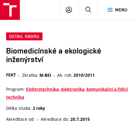
VUT
PŘIHLÁSIT
HLEDAT
MENU
SE
DETAIL OBORU
Biomedicínské a ekologické
inženýrství
FEKT
Zkratka:
Ak. rok:
M-BEI
2010/2011
Program:
Elektrotechnika, elektronika, komunikační a řídicí
technika
Délka studia:
2 roky
Akreditace od:
Akreditace do:
20.7.2015