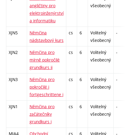
angličtiny pro
všeobecný
elektroinženýrství
a informatiku
XJN5
Němčina
cs
6
Volitelný
-
zá
nádstavbový kurs
všeobecný
XJN2
Němčina pro
cs
6
Volitelný
-
zá
mírně pokročilé
všeobecný
grundkurs ii
XJN3
Němčina pro
cs
6
Volitelný
-
zá
pokročilé i
všeobecný
fortgeschrittene i
XJN1
Němčina pro
cs
6
Volitelný
-
zá
začátečníky
všeobecný
grundkurs i
MJA4
Obchodní
cs
6
Volitelný
-
zá