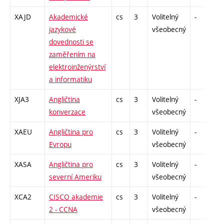
XAJD
Akademické
cs
3
Volitelný
-
z
jazykové
všeobecný
dovednosti se
zaměřením na
elektroinženýrství
a informatiku
XJA3
Angličtina
cs
3
Volitelný
-
z
konverzace
všeobecný
XAEU
Angličtina pro
cs
3
Volitelný
-
z
Evropu
všeobecný
XASA
Angličtina pro
cs
3
Volitelný
-
z
severní Ameriku
všeobecný
XCA2
CISCO akademie
cs
3
Volitelný
-
z
2 - CCNA
všeobecný