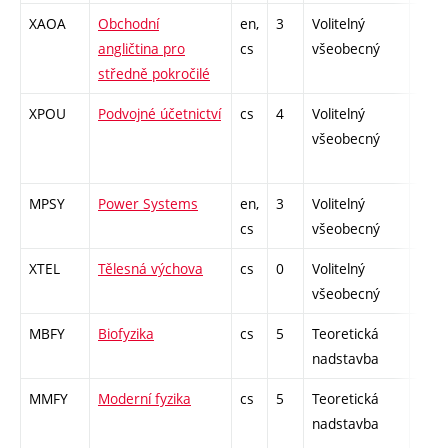
XAOA
Obchodní
en,
3
Volitelný
-
angličtina pro
cs
všeobecný
středně pokročilé
XPOU
Podvojné účetnictví
cs
4
Volitelný
-
všeobecný
MPSY
Power Systems
en,
3
Volitelný
-
cs
všeobecný
XTEL
Tělesná výchova
cs
0
Volitelný
-
všeobecný
MBFY
Biofyzika
cs
5
Teoretická
-
nadstavba
MMFY
Moderní fyzika
cs
5
Teoretická
-
nadstavba