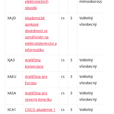
elektronických
mimooborový
obvodů
XAJD
Akademické
cs
3
Volitelný
-
jazykové
všeobecný
dovednosti se
zaměřením na
elektroinženýrství a
informatiku
XJA3
Angličtina
cs
3
Volitelný
-
konverzace
všeobecný
XAEU
Angličtina pro
cs
3
Volitelný
-
Evropu
všeobecný
XASA
Angličtina pro
cs
3
Volitelný
-
severní Ameriku
všeobecný
XCA1
CISCO akademie 1
cs
3
Volitelný
-