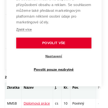
přizpůsobení obsahu a reklam. Se souhlasem
můžeme také předávat marketingovým
platformám některé osobní údaje pro
XCA5
CISCO akademie
cs
3
Volitelný
-
marketingové účely.
5 - CCNP
všeobecný
Zjistit více
POVOLIT VŠE
MPSO
Pravděpodobnost,
cs
5
Teoretická
-
Nastavení
statistika a
nadstavba
operační výzkum
Povolit pouze nezbytné
2. ročník, letní semestr
Zkratka
Název
J.
Kr.
Pov.
Prof.
MMSB
Diplomová práce
cs
10
Povinný
-