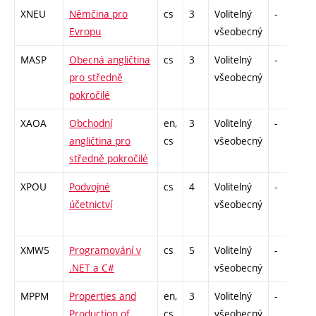
XNEU
Němčina pro
cs
3
Volitelný
-
z
Evropu
všeobecný
MASP
Obecná angličtina
cs
3
Volitelný
-
z
pro středně
všeobecný
pokročilé
XAOA
Obchodní
en,
3
Volitelný
-
z
angličtina pro
cs
všeobecný
středně pokročilé
XPOU
Podvojné
cs
4
Volitelný
-
z
účetnictví
všeobecný
XMW5
Programování v
cs
5
Volitelný
-
z
.NET a C#
všeobecný
MPPM
Properties and
en,
3
Volitelný
-
kl
Production of
cs
všeobecný