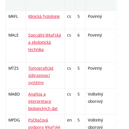
MKFL
Klinická fyziologie
cs
5
Povinný
-
MALE
Speciální lékařská
cs
6
Povinný
-
a ekologická
technika
MTZS
Tomografické
cs
5
Povinný
-
zobrazovací
systémy
MABD
Analýza a
cs
5
Volitelný
-
interpretace
oborový
biologických dat
MPDG
Počítačová
en
5
Volitelný
-
podpora lékařské
oborový