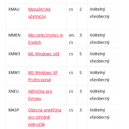
XMAU
Manažerské
cs
2
Volitelný
-
účetnictví
všeobecný
MMEN
Microelectronics in
en,
3
Volitelný
-
English
cs
všeobecný
XMW3
MS Windows sítě
cs
5
Volitelný
-
všeobecný
XMW1
MS Windows XP
cs
5
Volitelný
-
Professional
všeobecný
XNEU
Němčina pro
cs
3
Volitelný
-
Evropu
všeobecný
MASP
Obecná angličtina
cs
3
Volitelný
-
pro středně
všeobecný
pokročilé