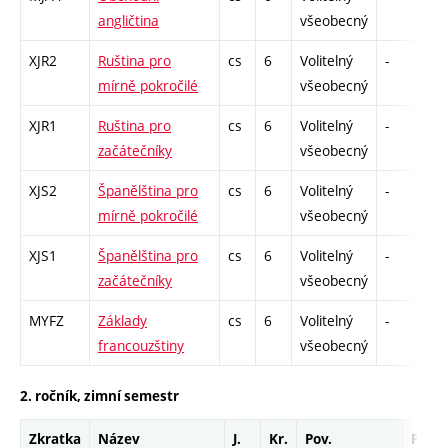
angličtina
všeobecný
XJR2
Ruština pro
cs
6
Volitelný
-
zá
mírně pokročilé
všeobecný
XJR1
Ruština pro
cs
6
Volitelný
-
zá
začátečníky
všeobecný
XJS2
Španělština pro
cs
6
Volitelný
-
zá
mírně pokročilé
všeobecný
XJS1
Španělština pro
cs
6
Volitelný
-
zá
začátečníky
všeobecný
MYFZ
Základy
cs
6
Volitelný
-
zá
francouzštiny
všeobecný
2. ročník, zimní semestr
Zkratka
Název
J.
Kr.
Pov.
Prof.