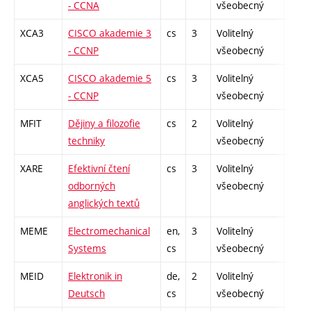
- CCNA
všeobecný
XCA3
CISCO akademie 3
cs
3
Volitelný
-
- CCNP
všeobecný
XCA5
CISCO akademie 5
cs
3
Volitelný
-
- CCNP
všeobecný
MFIT
Dějiny a filozofie
cs
2
Volitelný
-
techniky
všeobecný
XARE
Efektivní čtení
cs
3
Volitelný
-
odborných
všeobecný
anglických textů
MEME
Electromechanical
en,
3
Volitelný
-
Systems
cs
všeobecný
MEID
Elektronik in
de,
2
Volitelný
-
Deutsch
cs
všeobecný