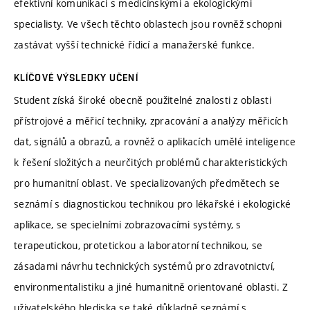
efektivní komunikaci s medicínskými a ekologickými
specialisty. Ve všech těchto oblastech jsou rovněž schopni
zastávat vyšší technické řídicí a manažerské funkce.
KLÍČOVÉ VÝSLEDKY UČENÍ
Student získá široké obecně použitelné znalosti z oblasti
přístrojové a měřicí techniky, zpracování a analýzy měřicích
dat, signálů a obrazů, a rovněž o aplikacích umělé inteligence
k řešení složitých a neurčitých problémů charakteristických
pro humanitní oblast. Ve specializovaných předmětech se
seznámí s diagnostickou technikou pro lékařské i ekologické
aplikace, se specielními zobrazovacími systémy, s
terapeutickou, protetickou a laboratorní technikou, se
zásadami návrhu technických systémů pro zdravotnictví,
environmentalistiku a jiné humanitně orientované oblasti. Z
uživatelského hlediska se také důkladně seznámí s