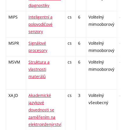
diagnostiky
MIPS
Inteligentní a
cs
6
Volitelný
-
polovodičové
mimooborový
senzory
MSPR
Signálové
cs
6
Volitelný
-
procesory
mimooborový
MSVM
Struktura a
cs
6
Volitelný
-
vlastnosti
mimooborový
materálů
XAJD
Akademické
cs
3
Volitelný
-
jazykové
všeobecný
dovednosti se
zaměřením na
elektroinženýrství