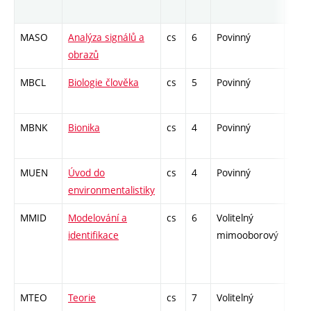
MASO
Analýza signálů a
cs
6
Povinný
-
obrazů
MBCL
Biologie člověka
cs
5
Povinný
-
MBNK
Bionika
cs
4
Povinný
-
MUEN
Úvod do
cs
4
Povinný
-
environmentalistiky
MMID
Modelování a
cs
6
Volitelný
-
identifikace
mimooborový
MTEO
Teorie
cs
7
Volitelný
-