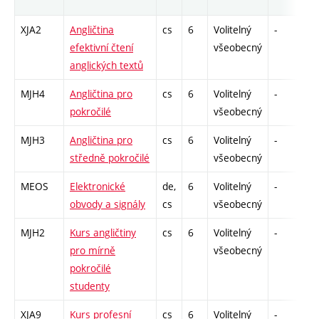
XJA2
Angličtina
cs
6
Volitelný
-
zá
efektivní čtení
všeobecný
anglických textů
MJH4
Angličtina pro
cs
6
Volitelný
-
zá
pokročilé
všeobecný
MJH3
Angličtina pro
cs
6
Volitelný
-
zá
středně pokročilé
všeobecný
MEOS
Elektronické
de,
6
Volitelný
-
zá
obvody a signály
cs
všeobecný
MJH2
Kurs angličtiny
cs
6
Volitelný
-
zá
pro mírně
všeobecný
pokročilé
studenty
XJA9
Kurs profesní
cs
6
Volitelný
-
zá