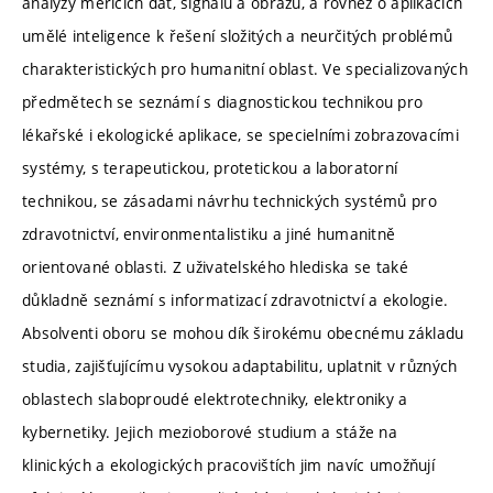
analýzy měřicích dat, signálů a obrazů, a rovněž o aplikacích
umělé inteligence k řešení složitých a neurčitých problémů
charakteristických pro humanitní oblast. Ve specializovaných
předmětech se seznámí s diagnostickou technikou pro
lékařské i ekologické aplikace, se specielními zobrazovacími
systémy, s terapeutickou, protetickou a laboratorní
technikou, se zásadami návrhu technických systémů pro
zdravotnictví, environmentalistiku a jiné humanitně
orientované oblasti. Z uživatelského hlediska se také
důkladně seznámí s informatizací zdravotnictví a ekologie.
Absolventi oboru se mohou dík širokému obecnému základu
studia, zajišťujícímu vysokou adaptabilitu, uplatnit v různých
oblastech slaboproudé elektrotechniky, elektroniky a
kybernetiky. Jejich mezioborové studium a stáže na
klinických a ekologických pracovištích jim navíc umožňují