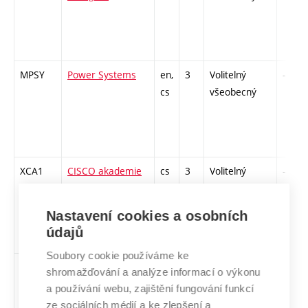
MPSY
Power Systems
en,
3
Volitelný
-
cs
všeobecný
XCA1
CISCO akademie
cs
3
Volitelný
-
1 - CCNA
všeobecný
Nastavení cookies a osobních
údajů
Soubory cookie používáme ke
XCA3
CISCO akademie
cs
3
Volitelný
-
shromažďování a analýze informací o výkonu
3 - CCNP
všeobecný
a používání webu, zajištění fungování funkcí
ze sociálních médií a ke zlepšení a