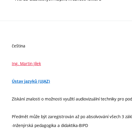
čeština
Ing. Martin Jílek
Ústav jazyků (UJAZ)
Získání znalosti o možnosti využití audiovizuální techniky pro po
Předmět může být zaregistrován až po absolvování všech 3 zákl
-Inženýrská pedagogika a didaktika-BIPD