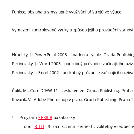
Funkce, obsluha a smyslupné využívání přístrojů ve výuce
Vymezení kontrolované výuky a způsob jejího provádění stanov
Hradský, J.: PowerPoint 2003 - snadno a rychle. Grada Publishi
Pecinovský, J.: Word 2003 - podrobný průvodce začínajícího uži
Pecinovský,J.: Excel 2002 - podrobný průvodce začínajícího uži
Čulík, M.: CorelDRAW 11 - česká verze. Grada Publishing. Praha
Kovařík, V.: Adobe Photoshop v praxi. Grada Publishing. Praha 
Program
EEKR-B
bakalářský
obor
B-TLI
, 3 ročník, zimní semestr, volitelný všeobecn