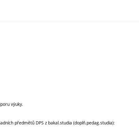
dporu výuky.
adních předmětů DPS z bakal.studia (doplň.pedag.studia):