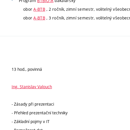
Program
BTBIO-A
bakalářský
obor
A-BTB
, 2 ročník, zimní semestr, volitelný všeobec
obor
A-BTB
, 3 ročník, zimní semestr, volitelný všeobec
13 hod., povinná
Ing. Stanislav Valouch
- Zásady při prezentaci
- Přehled prezentační techniky
- Základní pojmy v IT