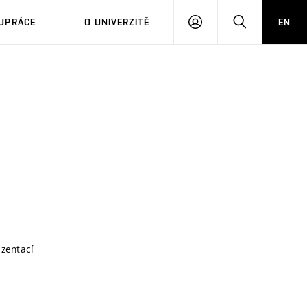
PŘIHLÁSIT
HLEDAT
UPRÁCE
O UNIVERZITĚ
EN
SE
ezentací