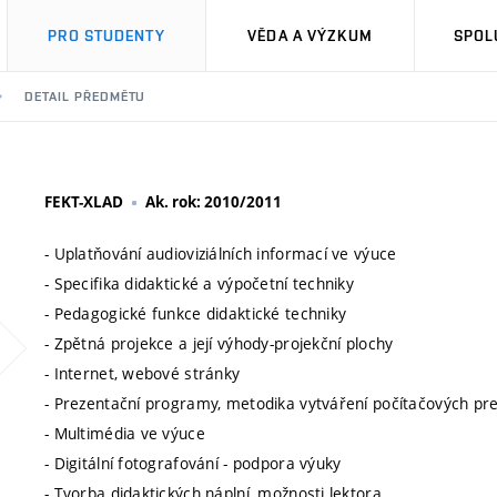
PRO STUDENTY
VĚDA A VÝZKUM
SPOL
DETAIL PŘEDMĚTU
FEKT-XLAD
Ak. rok: 2010/2011
- Uplatňování audioviziálních informací ve výuce
- Specifika didaktické a výpočetní techniky
- Pedagogické funkce didaktické techniky
- Zpětná projekce a její výhody-projekční plochy
- Internet, webové stránky
- Prezentační programy, metodika vytváření počítačových pr
- Multimédia ve výuce
- Digitální fotografování - podpora výuky
- Tvorba didaktických náplní, možnosti lektora