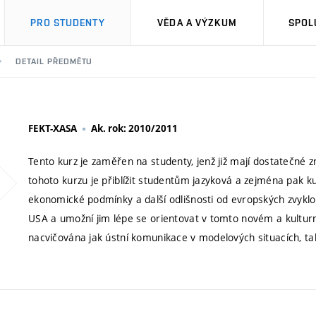
PRO STUDENTY
VĚDA A VÝZKUM
SPOL
DETAIL PŘEDMĚTU
FEKT-XASA
Ak. rok: 2010/2011
Tento kurz je zaměřen na studenty, jenž již mají dostatečné
tohoto kurzu je přiblížit studentům jazyková a zejména pak kul
ekonomické podmínky a další odlišnosti od evropských zvyklos
USA a umožní jim lépe se orientovat v tomto novém a kultur
nacvičována jak ústní komunikace v modelových situacích, t