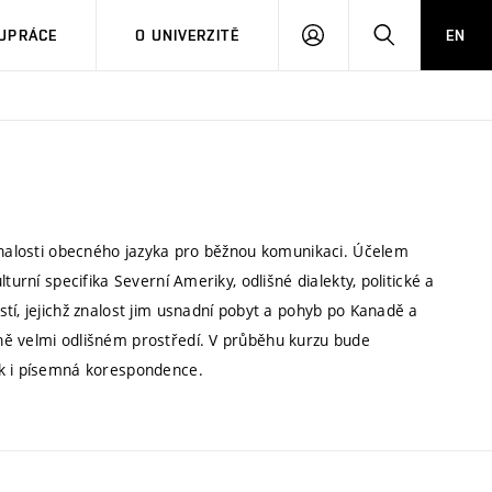
PŘIHLÁSIT
HLEDAT
UPRÁCE
O UNIVERZITĚ
EN
SE
 znalosti obecného jazyka pro běžnou komunikaci. Účelem
turní specifika Severní Ameriky, odlišné dialekty, politické a
tí, jejichž znalost jim usnadní pobyt a pohyb po Kanadě a
ně velmi odlišném prostředí. V průběhu kurzu bude
ak i písemná korespondence.