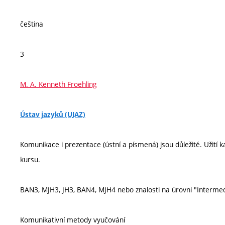
čeština
3
M. A. Kenneth Froehling
Ústav jazyků (UJAZ)
Komunikace i prezentace (ústní a písmená) jsou důležité. Užití 
kursu.
BAN3, MJH3, JH3, BAN4, MJH4 nebo znalosti na úrovni "Intermed
Komunikativní metody vyučování