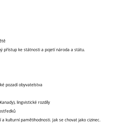
ětě
 přístup ke státnosti a pojetí národa a státu.
ské pozadí obyvatelstva
nady), lingvistické rozdíly
ostředků
a kulturní pamětihodnosti. Jak se chovat jako cizinec.