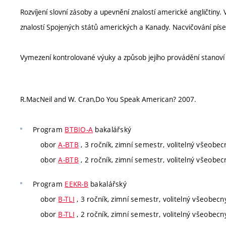
Rozvíjení slovní zásoby a upevnění znalostí americké angličtiny.
znalostí Spojených států amerických a Kanady. Nacvičování pí
Vymezení kontrolované výuky a způsob jejího provádění stanov
R.MacNeil and W. Cran,Do You Speak American? 2007.
Program
BTBIO-A
bakalářský
obor
A-BTB
, 3 ročník, zimní semestr, volitelný všeobec
obor
A-BTB
, 2 ročník, zimní semestr, volitelný všeobec
Program
EEKR-B
bakalářský
obor
B-TLI
, 3 ročník, zimní semestr, volitelný všeobecn
obor
B-TLI
, 2 ročník, zimní semestr, volitelný všeobecn