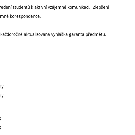
 Vedení studentů k aktivní vzájemné komunikaci.. Zlepšení
semné korespondence.
í každoročně aktualizovaná vyhláška garanta předmětu.
ný
ný
ý
ý