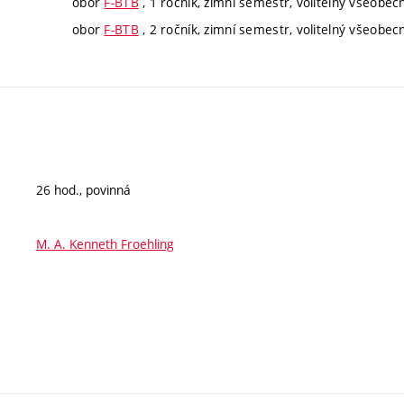
obor
F-BTB
, 1 ročník, zimní semestr, volitelný všeobec
obor
F-BTB
, 2 ročník, zimní semestr, volitelný všeobec
26 hod., povinná
M. A. Kenneth Froehling