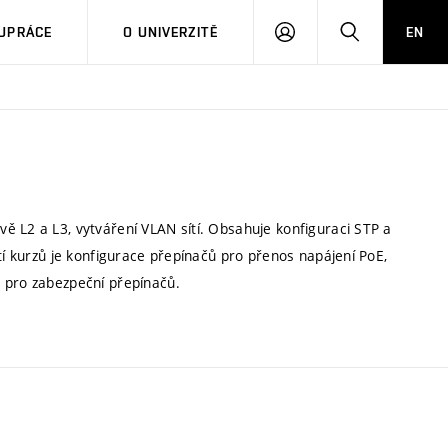
PŘIHLÁSIT
HLEDAT
UPRÁCE
O UNIVERZITĚ
EN
SE
ě L2 a L3, vytváření VLAN sítí. Obsahuje konfiguraci STP a
tí kurzů je konfigurace přepínačů pro přenos napájení PoE,
y pro zabezpeční přepínačů.