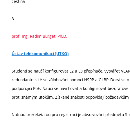
čeština
3
prof. Ing. Radim Burget, Ph.D.
Ústav telekomunikací (UTKO)
Studenti se naučí konfigurovat L2 a L3 přepínače, vytvářet VLAN
redundantní sítě se zálohování pomocí HSRP a GLBP. Dozví se o
podporující PoE. Naučí se navrhovat a konfigurovat bezdrátov
proti známým útokům. Získané znalosti odpovídají požadavkům 
Nutnou prerekvizitou pro registraci je absolvování předmětu Sm