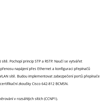
 sítě. Pochopí princip STP a RSTP. Naučí se vytvářet
 přenosu napájení přes Ethernet a konfiguraci přepínačů
é VLAN sítě. Budou implementovat zabezpečení portů přepínače
certifikační zkoušky Cisco 642-812 BCMSN.
ěrování v rozsáhlých sítích (CCNP1).