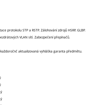
tace protokolu STP a RSTP. Zálohování zdrojů HSRP, GLBP.
 bezdrátových VLAN sítí. Zabezpečení přepínačů.
í každoročnč aktualizovaná vyhláška garanta předmětu.
ý
ý
ný
ný