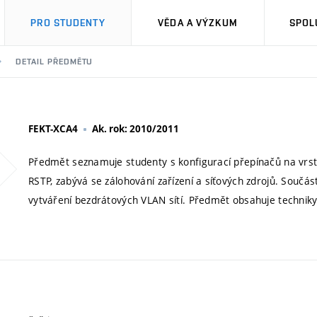
PRO STUDENTY
VĚDA A VÝZKUM
SPOL
DETAIL PŘEDMĚTU
FEKT-XCA4
Ak. rok: 2010/2011
Předmět seznamuje studenty s konfigurací přepínačů na vrstv
RSTP, zabývá se zálohování zařízení a síťových zdrojů. Součás
vytváření bezdrátových VLAN sítí. Předmět obsahuje technik