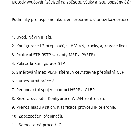
Metody vyučování závisejí na způsobu výuky a jsou popsány člá
Podmínky pro úspěšné ukončení předmětu stanoví každoročně 
1. Úvod. Návrh IP sítí.
2. Konfigurace L3 přepínačů, sítě VLAN, trunky, agregace linek.
3. Protokol STP, RSTP, varianty MST a PVSTP+.
4. Pokročilá konfigurace STP.
5. Směrování mezi VLAN sítěmi, vícevrstevné přepínání, CEF.
6. Samostatná práce č. 1.
7. Redundantní spojení pomocí HSRP a GLBP.
8. Bezdrátové sítě. Konfigurace WLAN kontroleru.
9. Přenos hlasu v sítích. Klasifikace provozu IP telefonie.
10. Zabezpečení přepínačů.
11. Samostatná práce č. 2.