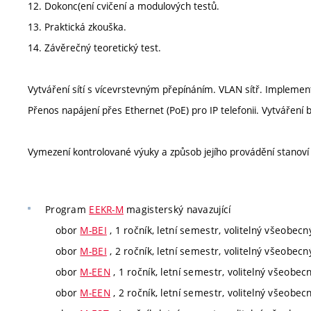
12. Dokonc(ení cvičení a modulových testů.
13. Praktická zkouška.
14. Závěrečný teoretický test.
Vytváření sítí s vícevrstevným přepínáním. VLAN sítř. Implemen
Přenos napájení přes Ethernet (PoE) pro IP telefonii. Vytváření
Vymezení kontrolované výuky a způsob jejího provádění stanov
Program
EEKR-M
magisterský navazující
obor
M-BEI
, 1 ročník, letní semestr, volitelný všeobecn
obor
M-BEI
, 2 ročník, letní semestr, volitelný všeobecn
obor
M-EEN
, 1 ročník, letní semestr, volitelný všeobec
obor
M-EEN
, 2 ročník, letní semestr, volitelný všeobec