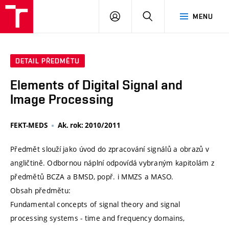
VUT
PŘIHLÁSIT
HLEDAT
MENU
SE
DETAIL PŘEDMĚTU
Elements of Digital Signal and
Image Processing
FEKT-MEDS
Ak. rok: 2010/2011
Předmět slouží jako úvod do zpracování signálů a obrazů v
angličtině. Odbornou náplní odpovídá vybraným kapitolám z
předmětů BCZA a BMSD, popř. i MMZS a MASO.
Obsah předmětu:
Fundamental concepts of signal theory and signal
processing systems - time and frequency domains,