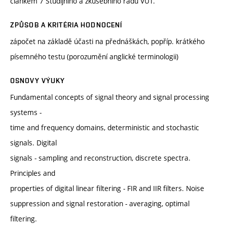
článkem 7 Studijního a zkušebního řádu VUT.
ZPŮSOB A KRITÉRIA HODNOCENÍ
zápočet na základě účasti na přednáškách, popříp. krátkého
písemného testu (porozumění anglické terminologii)
OSNOVY VÝUKY
Fundamental concepts of signal theory and signal processing
systems -
time and frequency domains, deterministic and stochastic
signals. Digital
signals - sampling and reconstruction, discrete spectra.
Principles and
properties of digital linear filtering - FIR and IIR filters. Noise
suppression and signal restoration - averaging, optimal
filtering.