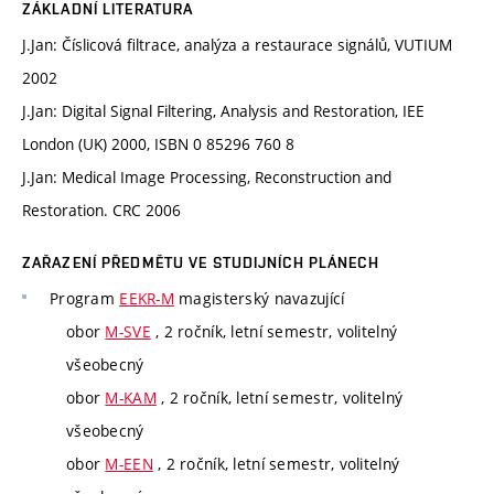
ZÁKLADNÍ LITERATURA
J.Jan: Číslicová filtrace, analýza a restaurace signálů, VUTIUM
2002
J.Jan: Digital Signal Filtering, Analysis and Restoration, IEE
London (UK) 2000, ISBN 0 85296 760 8
J.Jan: Medical Image Processing, Reconstruction and
Restoration. CRC 2006
ZAŘAZENÍ PŘEDMĚTU VE STUDIJNÍCH PLÁNECH
Program
EEKR-M
magisterský navazující
obor
M-SVE
, 2 ročník, letní semestr, volitelný
všeobecný
obor
M-KAM
, 2 ročník, letní semestr, volitelný
všeobecný
obor
M-EEN
, 2 ročník, letní semestr, volitelný