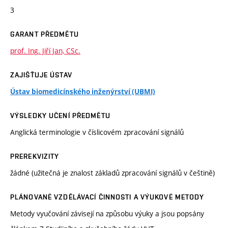
3
GARANT PŘEDMĚTU
prof. Ing. Jiří Jan, CSc.
ZAJIŠŤUJE ÚSTAV
Ústav biomedicínského inženýrství (UBMI)
VÝSLEDKY UČENÍ PŘEDMĚTU
Anglická terminologie v číslicovém zpracování signálů
PREREKVIZITY
žádné (užitečná je znalost základů zpracování signálů v češtině)
PLÁNOVANÉ VZDĚLÁVACÍ ČINNOSTI A VÝUKOVÉ METODY
Metody vyučování závisejí na způsobu výuky a jsou popsány