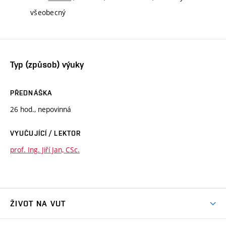
všeobecný
Typ (způsob) výuky
PŘEDNÁŠKA
26 hod., nepovinná
VYUČUJÍCÍ / LEKTOR
prof. Ing. Jiří Jan, CSc.
ŽIVOT NA VUT
Atmosféra VUT