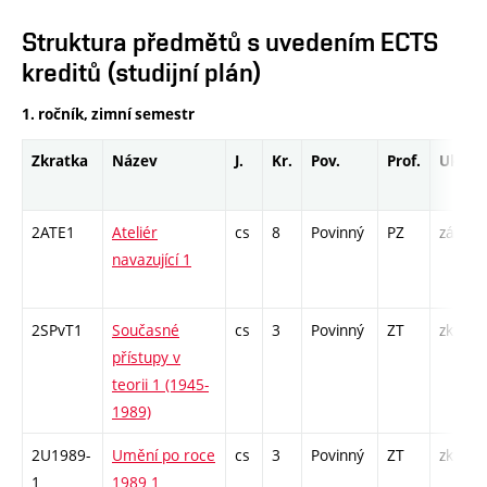
Struktura předmětů s uvedením ECTS
kreditů (studijní plán)
1. ročník, zimní semestr
Zkratka
Název
J.
Kr.
Pov.
Prof.
Uk.
2ATE1
Ateliér
cs
8
Povinný
PZ
zá
navazující 1
2SPvT1
Současné
cs
3
Povinný
ZT
zk
přístupy v
teorii 1 (1945-
1989)
2U1989-
Umění po roce
cs
3
Povinný
ZT
zk
1
1989 1