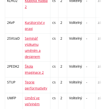
KLHU2
Klubová hudba
cs
2
Volitelný
-
zá
P
2
C
2KvP
Kurátorství v
cs
2
Volitelný
-
zá
S
praxi
2SVUaD
Seminář
cs
2
Volitelný
-
zá
S
výzkumu
uměním a
designem
2PEDK2
Škola
cs
2
Volitelný
-
zá
S
imaginace 2
STUP
Teorie
cs
2
Volitelný
-
zá
P
performativity
UMFP
Umění ve
cs
2
Volitelný
-
zá
P
veřejném