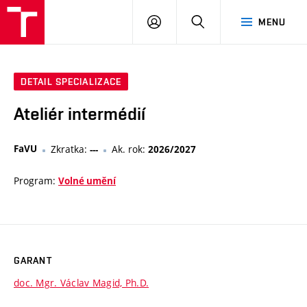
VUT
PŘIHLÁSIT
HLEDAT
MENU
SE
DETAIL SPECIALIZACE
Ateliér intermédií
FaVU
Zkratka:
Ak. rok:
---
2026/2027
Program:
Volné umění
GARANT
doc. Mgr. Václav Magid, Ph.D.