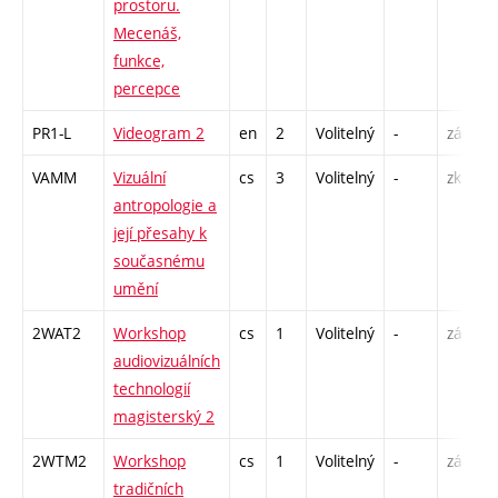
prostoru.
Mecenáš,
funkce,
percepce
PR1-L
Videogram 2
en
2
Volitelný
-
zá
S
VAMM
Vizuální
cs
3
Volitelný
-
zk
P
antropologie a
S
její přesahy k
současnému
umění
2WAT2
Workshop
cs
1
Volitelný
-
zá
S
audiovizuálních
technologií
magisterský 2
2WTM2
Workshop
cs
1
Volitelný
-
zá
S
tradičních