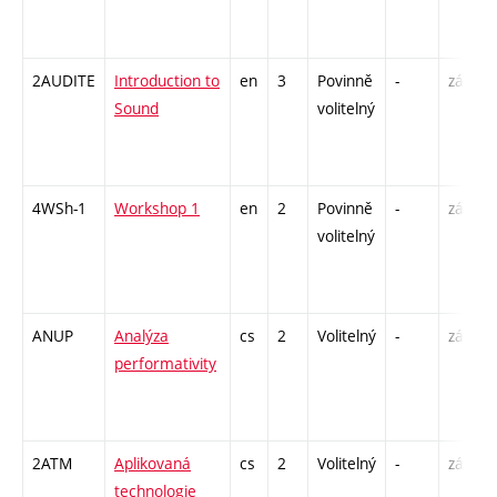
2AUDITE
Introduction to
en
3
Povinně
-
zá
Sound
volitelný
4WSh-1
Workshop 1
en
2
Povinně
-
zá
volitelný
ANUP
Analýza
cs
2
Volitelný
-
zá
performativity
2ATM
Aplikovaná
cs
2
Volitelný
-
zá
technologie