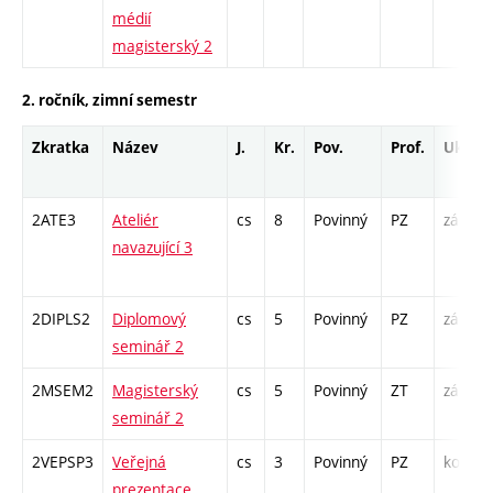
médií
magisterský 2
2. ročník, zimní semestr
Zkratka
Název
J.
Kr.
Pov.
Prof.
Uk.
2ATE3
Ateliér
cs
8
Povinný
PZ
zá
navazující 3
/
2DIPLS2
Diplomový
cs
5
Povinný
PZ
zá
seminář 2
2MSEM2
Magisterský
cs
5
Povinný
ZT
zá
K
seminář 2
S
2VEPSP3
Veřejná
cs
3
Povinný
PZ
kol
prezentace