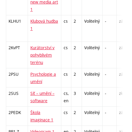
new media art
1
KLHU1
Klubová hudba
cs
2
Volitelný
-
zá
1
2KvPT
Kurátorství v
cs
2
Volitelný
-
zá
pohyblivém
terénu
2PSU
Psychologie a
cs
2
Volitelný
-
zá
umění
2SUS
Síť – umění –
cs,
3
Volitelný
-
zk
software
en
2PEDK
Škola
cs
2
Volitelný
-
zá
imaginace 1
PR1-Z
Videogram 1
en
2
Volitelný
-
zá