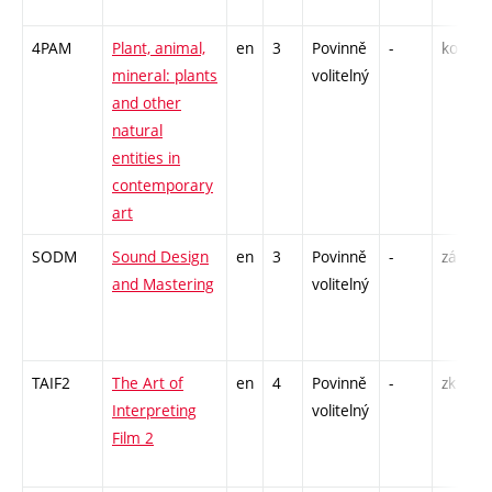
4PAM
Plant, animal,
en
3
Povinně
-
kol
P
mineral: plants
volitelný
S
and other
E
natural
entities in
contemporary
art
SODM
Sound Design
en
3
Povinně
-
zá
K
and Mastering
volitelný
C
TAIF2
The Art of
en
4
Povinně
-
zk
P
Interpreting
volitelný
S
Film 2