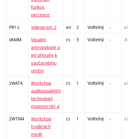
funkce,
percepce
PR1-L
Videogram 2
en
2
Volitelný
-
zá
S
VAMM
Vizuální
cs
3
Volitelný
-
zk
P
antropologie a
S
její přesahy k
současnému
umění
2WAT4
Workshop
cs
1
Volitelný
-
zá
S
audiovizuálních
technologií
magisterský 4
2WTM4
Workshop
cs
1
Volitelný
-
zá
S
tradičních
médií