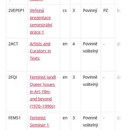
2VEPSP1
Veřejná
cs
3
Povinný
PZ
kol
prezentace
semestrální
práce 1
2ACT
Artists and
en
4
Povinně
-
zk
Curators in
volitelný
Texts
2FQI
Feminist (and)
en
3
Povinně
-
zá
Queer Issues
volitelný
in Art, Film,
and beyond
(1970–1990s)
FEMS1
Feminist
en
3
Povinně
-
zá
Seminar 1
volitelný