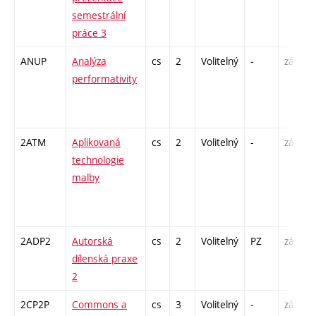
semestrální
práce 3
ANUP
Analýza
cs
2
Volitelný
-
zá
P
performativity
/
2ATM
Aplikovaná
cs
2
Volitelný
-
zá
technologie
malby
-
2ADP2
Autorská
cs
2
Volitelný
PZ
zá
K
dílenská praxe
2
2CP2P
Commons a
cs
3
Volitelný
-
zá
P