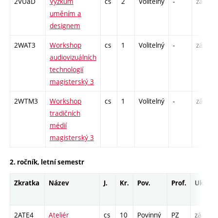
2VUaD
Výzkum
cs
2
Volitelný
-
zá
P
uměním a
S
designem
2WAT3
Workshop
cs
1
Volitelný
-
zá
audiovizuálních
technologií
magisterský 3
2WTM3
Workshop
cs
1
Volitelný
-
zá
tradičních
médií
magisterský 3
2. ročník, letní semestr
Zkratka
Název
J.
Kr.
Pov.
Prof.
Uk.
H
r
2ATE4
Ateliér
cs
10
Povinný
PZ
zá
A