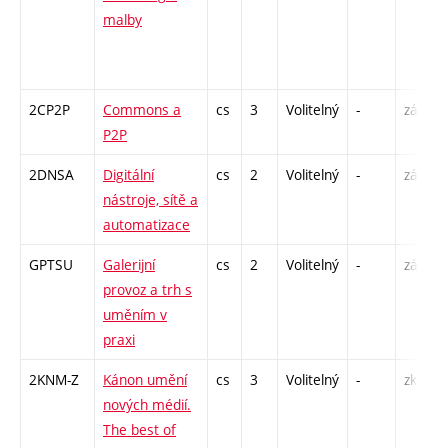
malby
2CP2P
Commons a
cs
3
Volitelný
-
zá
P2P
2DNSA
Digitální
cs
2
Volitelný
-
zá
nástroje, sítě a
automatizace
GPTSU
Galerijní
cs
2
Volitelný
-
zá
provoz a trh s
uměním v
praxi
2KNM-Z
Kánon umění
cs
3
Volitelný
-
zk
nových médií.
The best of