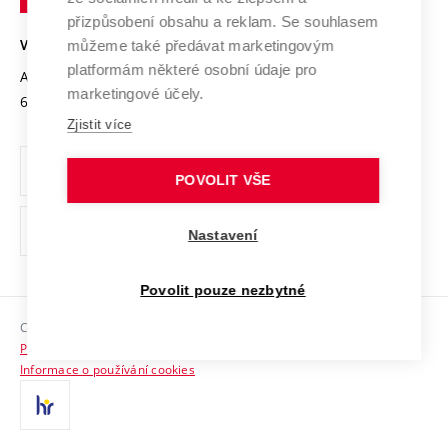
Open Science
v
Bezpečná univerzita
přizpůsobení obsahu a reklam. Se souhlasem
Univerzitní sítě
Brně
Projekty
můžeme také předávat marketingovým
VYSOKÉ UČENÍ TECHNICKÉ V BRNĚ
Vyznamenání
platformám některé osobní údaje pro
Projekty ze strukturálních fondů
Antonínská 548/1
www.vut.cz
marketingové účely.
Organizační struktura
602 00 Brno
vut@vutbr.cz
Specifický výzkum
Zjistit více
Úřední deska
Ochrana osobních údajů
POVOLIT VŠE
(externí
Pracovní příležitosti
Nastavení
odkaz)
Podpora a rozvoj zaměstnanců a studujících
Povolit pouze nezbytné
Rovné příležitosti
Copyright © 2026 VUT
Sociální bezpečí
Prohlášení o přístupnosti
HR Award
Informace o používání cookies
Kontakty