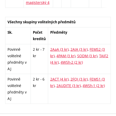
magisterský 4
Všechny skupiny volitelných předmětů
Sk.
Počet
Předměty
kreditů
Povinně
2 kr - 7
2AaA (3 kr)
,
2AIA (3 kr)
,
FEMS2 (3
volitelné
kr
kr)
,
4PAM (3 kr)
,
SODM (3 kr)
,
TAIF2
předměty v
(4 kr)
,
4WSh-2 (2 kr)
AJ
Povinně
2 kr - 6
2ACT (4 kr)
,
2FQI (3 kr)
,
FEMS1 (3
volitelné
kr
kr)
,
2AUDITE (3 kr)
,
4WSh-1 (2 kr)
předměty v
AJ