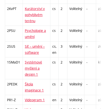
2KvPT
Kurátorství v
cs
2
Volitelný
-
zá
P
pohyblivém
terénu
2PSU
Psychologie a
cs
2
Volitelný
-
zá
P
umění
2SUS
Síť – umění –
cs,
3
Volitelný
-
zk
P
software
en
1SMaD1
Systémové
cs
2
Volitelný
-
kl
P
myšlení a
S
design 1
2PEDK
Škola
cs
2
Volitelný
-
zá
S
imaginace 1
PR1-Z
Videogram 1
en
2
Volitelný
-
zá
S