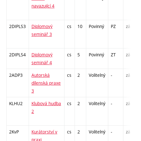
navazující 4
/
1
2DIPLS3
Diplomový
cs
10
Povinný
PZ
zá
S
seminář 3
2
-
2DIPLS4
Diplomový
cs
5
Povinný
ZT
zá
S
seminář 4
2
2ADP3
Autorská
cs
2
Volitelný
-
zá
K
dílenská praxe
P
3
KLHU2
Klubová hudba
cs
2
Volitelný
-
zá
P
2
C
1
2KvP
Kurátorství v
cs
2
Volitelný
-
zá
S
praxi