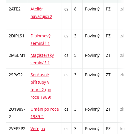
2ATE2
Ateliér
cs
8
Povinný
PZ
zá
A
navazující 2
/
2DIPLS1
Diplomový
cs
3
Povinný
PZ
zá
S
seminář 1
2MSEM1
Magisterský
cs
5
Povinný
ZT
zá
K
seminář 1
S
2SPvT2
Současné
cs
3
Povinný
ZT
zk
P
přístupy v
S
teorii 2 (po
roce 1989)
2U1989-
Umění po roce
cs
3
Povinný
ZT
zk
P
2
1989 2
S
2VEPSP2
Veřejná
cs
3
Povinný
PZ
kol
P