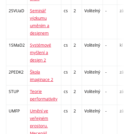
2SVUaD
Seminář
cs
2
Volitelný
-
zá
S
výzkumu
uměním a
designem
1SMaD2
Systémové
cs
2
Volitelný
-
kl
P
myšlení a
S
design 2
E
2PEDK2
Škola
cs
2
Volitelný
-
zá
S
imaginace 2
STUP
Teorie
cs
2
Volitelný
-
zá
P
performativity
UMFP
Umění ve
cs
2
Volitelný
-
zá
P
veřejném
prostoru.
Mecenáš,