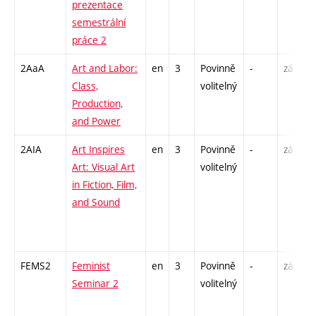
prezentace
semestrální
práce 2
2AaA
Art and Labor:
en
3
Povinně
-
zá
S
Class,
volitelný
U
Production,
/
and Power
2AIA
Art Inspires
en
3
Povinně
-
zá
S
Art: Visual Art
volitelný
U
in Fiction, Film,
/
and Sound
-
I
FEMS2
Feminist
en
3
Povinně
-
zá
P
Seminar 2
volitelný
S