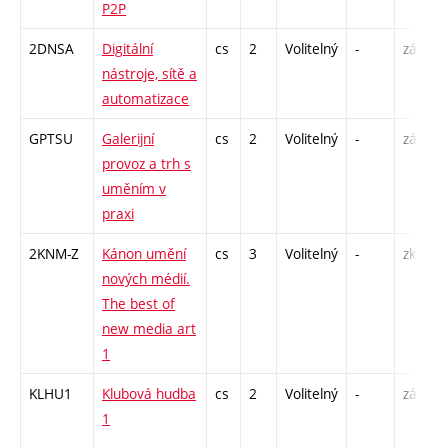
P2P
S
2DNSA
Digitální
cs
2
Volitelný
-
zá
P
nástroje, sítě a
automatizace
GPTSU
Galerijní
cs
2
Volitelný
-
zá
P
provoz a trh s
S
uměním v
praxi
2KNM-Z
Kánon umění
cs
3
Volitelný
-
zk
S
nových médií.
The best of
new media art
1
KLHU1
Klubová hudba
cs
2
Volitelný
-
zá
P
1