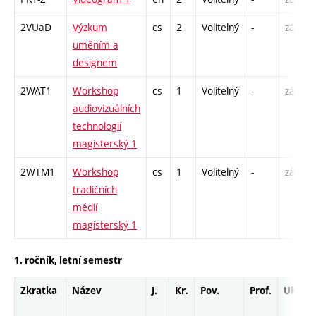
2VUaD
Výzkum
cs
2
Volitelný
-
zá
uměním a
designem
2WAT1
Workshop
cs
1
Volitelný
-
zá
audiovizuálních
technologií
magisterský 1
2WTM1
Workshop
cs
1
Volitelný
-
zá
tradičních
médií
magisterský 1
1. ročník, letní semestr
Zkratka
Název
J.
Kr.
Pov.
Prof.
Uk.