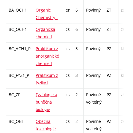
BA_OCH1
Organic
en
6
Povinný
ZT
zá,zk
Chemistry I
BC_OCH1
Organická
cs
6
Povinný
ZT
zá,zk
chemie I
BC_ACH1_P
Praktikum z
cs
3
Povinný
PZ
kl
anorganické
chemie I
BC_FYZ1_P
Praktikum z
cs
3
Povinný
PZ
kl
fyziky I
BC_ZF
Fyziologie a
cs
2
Povinně
PZ
zk
buněčná
volitelný
biologie
BC_OBT
Obecná
cs
2
Povinně
PZ
zk
toxikologie
volitelný