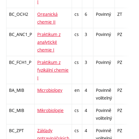
I
BC_OCH2
Organická
cs
6
Povinný
ZT
zá,
chemie II
BC_ANC1_P
Praktikum z
cs
3
Povinný
PZ
kl
analytické
chemie I
BC_FCH1_P
Praktikum z
cs
3
Povinný
PZ
kl
fyzikální chemie
I
BA_MIB
Microbiology
en
4
Povinně
PZ
zk
volitelný
BC_MIB
Mikrobiologie
cs
4
Povinně
PZ
zk
volitelný
BC_ZPT
Základy
cs
4
Povinně
PZ
zk
potravinářských
volitelný