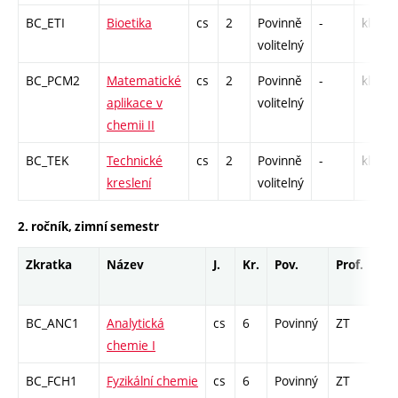
BC_ETI
Bioetika
cs
2
Povinně
-
kl
volitelný
BC_PCM2
Matematické
cs
2
Povinně
-
kl
aplikace v
volitelný
chemii II
BC_TEK
Technické
cs
2
Povinně
-
kl
kreslení
volitelný
2. ročník, zimní semestr
Zkratka
Název
J.
Kr.
Pov.
Prof.
Uk.
BC_ANC1
Analytická
cs
6
Povinný
ZT
zá,
chemie I
BC_FCH1
Fyzikální chemie
cs
6
Povinný
ZT
zá,