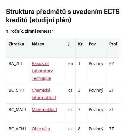
Struktura předmětů s uvedením ECTS
kreditů (studijní plán)
1. ročník, zimní semestr
Zkratka
Název
J.
Kr.
Pov.
Prof.
Uk.
BA_ZLT
Basics of
en
1
Povinný
PZ
kl
Laboratory
Technique
BC_CHI1
Chemická
cs
3
Povinný
ZT
kl
informatika I
BC_MAT1
Matematika I
cs
7
Povinný
ZT
zá,zk
BC_ACH1
Obecná a
cs
8
Povinný
ZT
zá,zk