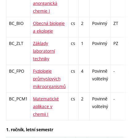
anorganická
chemie I
BC_BIO
Obecná biologie
cs
2
Povinný
ZT
zk
a ekologie
BC_ZLT
Základy
cs
1
Povinný
PZ
kl
laboratorní
techniky
BC_FPO
Fyziologie
cs
4
Povinně
-
zk
průmyslových
volitelný
mikroorganismů
BC_PCM1
Matematické
cs
2
Povinně
-
kl
aplikace v
volitelný
chemii I
1. ročník, letní semestr