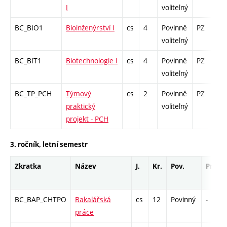
I
volitelný
BC_BIO1
Bioinženýrství I
cs
4
Povinně
PZ
zá
volitelný
BC_BIT1
Biotechnologie I
cs
4
Povinně
PZ
zá
volitelný
BC_TP_PCH
Týmový
cs
2
Povinně
PZ
z
praktický
volitelný
projekt - PCH
3. ročník, letní semestr
Zkratka
Název
J.
Kr.
Pov.
Prof.
BC_BAP_CHTPO
Bakalářská
cs
12
Povinný
-
práce