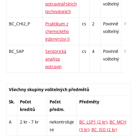
potravinářských
volitelný
technologiích
BC_CHI2_P
Praktikum z
cs
2
Povinně
PZ
chemického
volitelný
inženýrství II
BC_SAP
Senzorická
cs
4
Povinně
PZ
analýza
volitelný
potravin
Všechny skupiny volitelných předmětů
Sk.
Počet
Počet
Předměty
kreditů
předm.
A
2 kr - 7 kr
nekontroluje
BC_LSP1 (2 kr)
,
BC_MCH
se
(3 kr)
,
BC_ISO (2 kr)