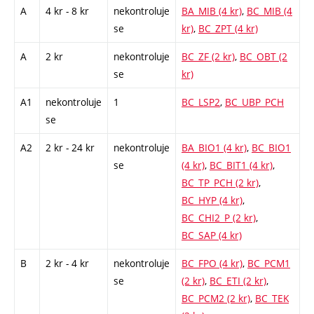
A
4 kr - 8 kr
nekontroluje
BA_MIB (4 kr)
,
BC_MIB (4
se
kr)
,
BC_ZPT (4 kr)
A
2 kr
nekontroluje
BC_ZF (2 kr)
,
BC_OBT (2
se
kr)
A1
nekontroluje
1
BC_LSP2
,
BC_UBP_PCH
se
A2
2 kr - 24 kr
nekontroluje
BA_BIO1 (4 kr)
,
BC_BIO1
se
(4 kr)
,
BC_BIT1 (4 kr)
,
BC_TP_PCH (2 kr)
,
BC_HYP (4 kr)
,
BC_CHI2_P (2 kr)
,
BC_SAP (4 kr)
B
2 kr - 4 kr
nekontroluje
BC_FPO (4 kr)
,
BC_PCM1
se
(2 kr)
,
BC_ETI (2 kr)
,
BC_PCM2 (2 kr)
,
BC_TEK