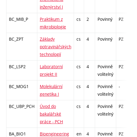
inženýrství I
BC_MIB_P
Praktikum z
cs
2
Povinný
PZ
z
mikrobiologie
BC_ZPT
Základy
cs
4
Povinný
PZ
z
potravinářských
technologií
BC_LSP2
Laboratorní
cs
4
Povinně
PZ
kl
projekt II
volitelný
BC_MOG1
Molekulární
cs
4
Povinně
-
z
genetika I
volitelný
BC_UBP_PCH
Úvod do
cs
4
Povinně
PZ
kl
bakalářské
volitelný
práce - PCH
BA_BIO1
Bioengineering
en
4
Povinně
PZ
zá