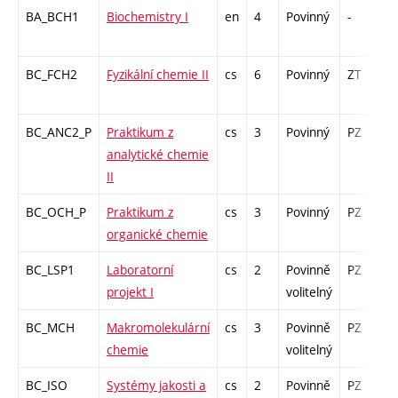
BA_BCH1
Biochemistry I
en
4
Povinný
-
z
BC_FCH2
Fyzikální chemie II
cs
6
Povinný
ZT
z
BC_ANC2_P
Praktikum z
cs
3
Povinný
PZ
k
analytické chemie
II
BC_OCH_P
Praktikum z
cs
3
Povinný
PZ
k
organické chemie
BC_LSP1
Laboratorní
cs
2
Povinně
PZ
k
projekt I
volitelný
BC_MCH
Makromolekulární
cs
3
Povinně
PZ
z
chemie
volitelný
BC_ISO
Systémy jakosti a
cs
2
Povinně
PZ
k