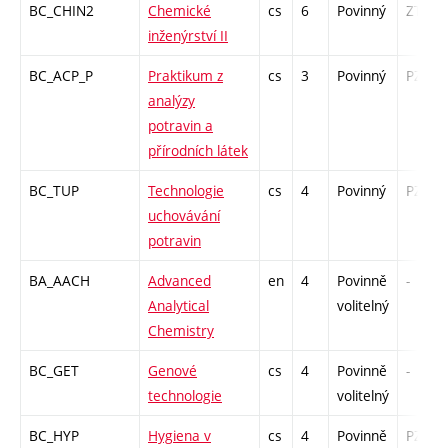
BC_CHIN2
Chemické
cs
6
Povinný
ZT
inženýrství II
BC_ACP_P
Praktikum z
cs
3
Povinný
PZ
analýzy
potravin a
přírodních látek
BC_TUP
Technologie
cs
4
Povinný
PZ
uchovávání
potravin
BA_AACH
Advanced
en
4
Povinně
-
Analytical
volitelný
Chemistry
BC_GET
Genové
cs
4
Povinně
-
technologie
volitelný
BC_HYP
Hygiena v
cs
4
Povinně
PZ