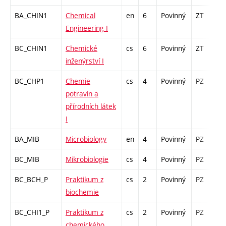
BA_CHIN1
Chemical
en
6
Povinný
ZT
zá
Engineering I
BC_CHIN1
Chemické
cs
6
Povinný
ZT
zá
inženýrství I
BC_CHP1
Chemie
cs
4
Povinný
PZ
z
potravin a
přírodních látek
I
BA_MIB
Microbiology
en
4
Povinný
PZ
z
BC_MIB
Mikrobiologie
cs
4
Povinný
PZ
z
BC_BCH_P
Praktikum z
cs
2
Povinný
PZ
z
biochemie
BC_CHI1_P
Praktikum z
cs
2
Povinný
PZ
kl
chemického