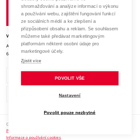
Vysoké
Výzkumné infrastruktury
shromažďování a analýze informací o výkonu
Udržitelná univerzita
učení
Služby univerzity
Transfer znalostí
a používání webu, zajištění fungování funkcí
technické
Podnikavá univerzita / ContriBUTe
Mezinárodní dohody
ze sociálních médií a ke zlepšení a
Open Science
v
Bezpečná univerzita
přizpůsobení obsahu a reklam. Se souhlasem
Univerzitní sítě
Brně
Projekty
můžeme také předávat marketingovým
VYSOKÉ UČENÍ TECHNICKÉ V BRNĚ
Vyznamenání
platformám některé osobní údaje pro
Projekty ze strukturálních fondů
Antonínská 548/1
www.vut.cz
marketingové účely.
Organizační struktura
602 00 Brno
vut@vutbr.cz
Specifický výzkum
Zjistit více
Úřední deska
Ochrana osobních údajů
POVOLIT VŠE
(externí
Pracovní příležitosti
Nastavení
odkaz)
Podpora a rozvoj zaměstnanců a studujících
Povolit pouze nezbytné
Rovné příležitosti
Copyright © 2026 VUT
Sociální bezpečí
Prohlášení o přístupnosti
HR Award
Informace o používání cookies