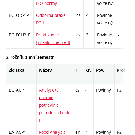
ISO normy
volitelný
BC_ODP_P
Odborná praxe -
cs
4
Povinně
-
z
PCH
volitelný
BC_FCH2_P
Praktikum z
cs
3
Povinně
-
k
fyzikální chemie II
volitelný
3. ročník, zimní semestr
Zkratka
Název
J.
Kr.
Pov.
Prof.
U
BC_ACP1
Analytická
cs
4
Povinný
PZ
z
chemie
potravin a
přírodních látek
I
BA_ACP1
Food Analysis
en
4
Povinný
PZ
z