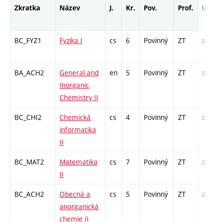
Zkratka
Název
J.
Kr.
Pov.
Prof.
Uk.
BC_FYZ1
Fyzika I
cs
6
Povinný
ZT
zá,zk
BA_ACH2
General and
en
5
Povinný
ZT
zá,zk
Inorganic
Chemistry II
BC_CHI2
Chemická
cs
4
Povinný
ZT
zá,zk
informatika
II
BC_MAT2
Matematika
cs
7
Povinný
ZT
zá,zk
II
BC_ACH2
Obecná a
cs
5
Povinný
ZT
zá,zk
anorganická
chemie II