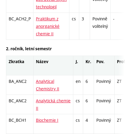
technologií
BC_ACH2_P
Praktikum z
cs
3
Povinně
-
kl
anorganické
volitelný
chemie II
2. ročník, letní semestr
Zkratka
Název
J.
Kr.
Pov.
Prof.
U
BA_ANC2
Analytical
en
6
Povinný
ZT
z
Chemistry II
BC_ANC2
Analytická chemie
cs
6
Povinný
ZT
z
II
BC_BCH1
Biochemie I
cs
4
Povinný
ZT
z