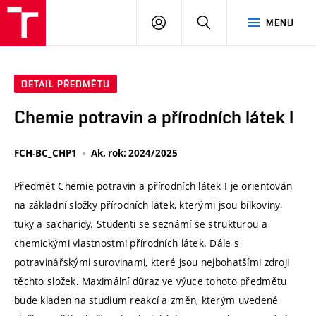
VUT
PŘIHLÁSIT
HLEDAT
MENU
SE
DETAIL PŘEDMĚTU
Chemie potravin a přírodních látek I
FCH-BC_CHP1
Ak. rok: 2024/2025
Předmět Chemie potravin a přírodních látek I je orientován
na základní složky přírodních látek, kterými jsou bílkoviny,
tuky a sacharidy. Studenti se seznámí se strukturou a
chemickými vlastnostmi přírodních látek. Dále s
potravinářskými surovinami, které jsou nejbohatšími zdroji
těchto složek. Maximální důraz ve výuce tohoto předmětu
bude kladen na studium reakcí a změn, kterým uvedené