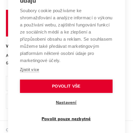
údajů
Zahraniční spolupráce
Systém zajišťování kvality výzkumu
Profil univerzity
Spolupráce se školami
Soubory cookie používáme ke
Vysoké
Výzkumné infrastruktury
shromažďování a analýze informací o výkonu
Udržitelná univerzita
učení
Služby univerzity
Transfer znalostí
a používání webu, zajištění fungování funkcí
technické
Podnikavá univerzita / ContriBUTe
Mezinárodní dohody
ze sociálních médií a ke zlepšení a
Open Science
v
Bezpečná univerzita
přizpůsobení obsahu a reklam. Se souhlasem
Univerzitní sítě
Brně
Projekty
můžeme také předávat marketingovým
VYSOKÉ UČENÍ TECHNICKÉ V BRNĚ
Vyznamenání
platformám některé osobní údaje pro
Projekty ze strukturálních fondů
Antonínská 548/1
www.vut.cz
marketingové účely.
Organizační struktura
602 00 Brno
vut@vutbr.cz
Specifický výzkum
Zjistit více
Úřední deska
Ochrana osobních údajů
POVOLIT VŠE
(externí
Pracovní příležitosti
Nastavení
odkaz)
Podpora a rozvoj zaměstnanců a studujících
Povolit pouze nezbytné
Rovné příležitosti
Copyright © 2026 VUT
Sociální bezpečí