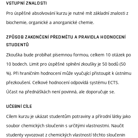
VSTUPNÍ ZNALOSTI
Pro úspěšné absolvování kurzu je nutné mít základní znalosti z
biochemie, organické a anorganické chemie.
ZPŮSOB ZAKONČENÍ PŘEDMĚTU A PRAVIDLA HODNOCENÍ
STUDENTŮ
Zkouška bude probíhat písemnou formou, celkem 10 otázek po
10 bodech. Limit pro úspěšné splnění zkoušky je 50 bodů (50
%). Při hraničním hodnocení může vyučující přistoupit k ústnímu
přezkoušení. Celkové hodnocení odpovídá systému ECTS.
Účast na přednáškách není povinná, ale doporučuje se.
UČEBNÍ CÍLE
Cílem kurzu je ukázat studentům potraviny a přírodní látky jako
soubor chemických sloučenin s určitými vlastnostmi. Naučit
studenty vyvozovat z chemických vlastností těchto sloučenin