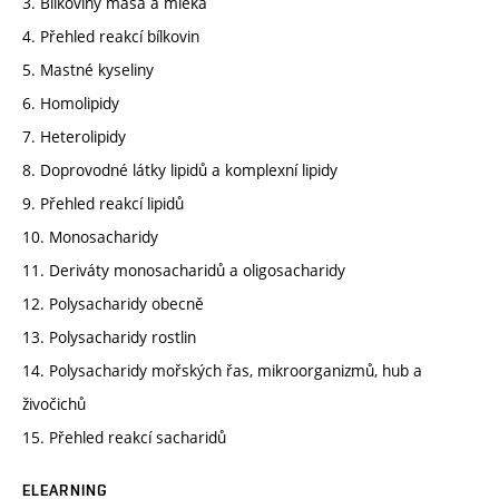
3. Bílkoviny masa a mléka
4. Přehled reakcí bílkovin
5. Mastné kyseliny
6. Homolipidy
7. Heterolipidy
8. Doprovodné látky lipidů a komplexní lipidy
9. Přehled reakcí lipidů
10. Monosacharidy
11. Deriváty monosacharidů a oligosacharidy
12. Polysacharidy obecně
13. Polysacharidy rostlin
14. Polysacharidy mořských řas, mikroorganizmů, hub a
živočichů
15. Přehled reakcí sacharidů
ELEARNING