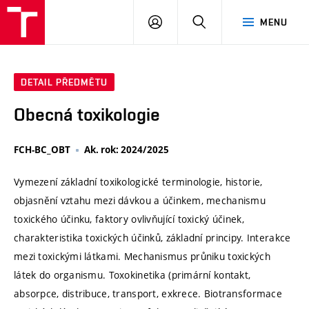
VUT
PŘIHLÁSIT
HLEDAT
MENU
SE
DETAIL PŘEDMĚTU
Obecná toxikologie
FCH-BC_OBT
Ak. rok: 2024/2025
Vymezení základní toxikologické terminologie, historie,
objasnění vztahu mezi dávkou a účinkem, mechanismu
toxického účinku, faktory ovlivňující toxický účinek,
charakteristika toxických účinků, základní principy. Interakce
mezi toxickými látkami. Mechanismus průniku toxických
látek do organismu. Toxokinetika (primární kontakt,
absorpce, distribuce, transport, exkrece. Biotransformace