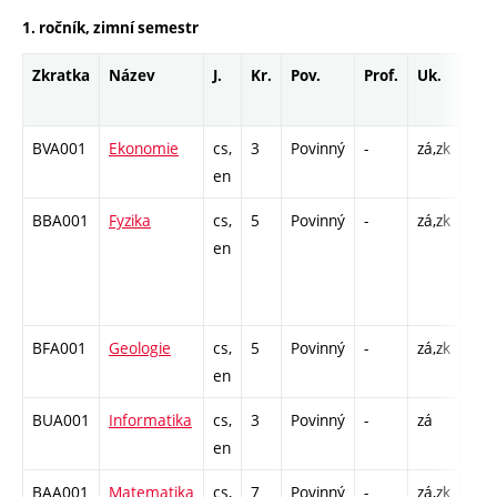
1. ročník, zimní semestr
Zkratka
Název
J.
Kr.
Pov.
Prof.
Uk.
Hod
roz
BVA001
Ekonomie
cs,
3
Povinný
-
zá,zk
P - 
en
C1 
BBA001
Fyzika
cs,
5
Povinný
-
zá,zk
P - 
en
KK 
/ C1
26
BFA001
Geologie
cs,
5
Povinný
-
zá,zk
P - 
en
C1 
BUA001
Informatika
cs,
3
Povinný
-
zá
C1 
en
BAA001
Matematika
cs,
7
Povinný
-
zá,zk
P - 