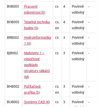
BVB003
Pracovní
cs
4
Povinně
-
zá,zk
inženýrství (E)
volitelný
BHB005
Tepelná technika
cs,
4
Povinně
-
zá,zk
budov (S)
en
volitelný
BRB002
Hydroinformatika
cs
3
Povinně
-
kl
1 (V)
volitelný
BJB002
Maltoviny 1 –
cs
3
Povinně
-
kl
výpočtové
volitelný
podklady
struktury silikátů
(M)
BHB002
Počítačová
cs,
3
Povinně
-
kl
grafika (S)
en
volitelný
BUB002
Systémy CAD (K)
cs
3
Povinně
-
kl