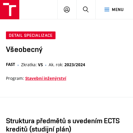
VUT
PŘIHLÁSIT
HLEDAT
MENU
SE
DETAIL SPECIALIZACE
Všeobecný
FAST
Zkratka:
Ak. rok:
VS
2023/2024
Program:
Stavební inženýrství
Struktura předmětů s uvedením ECTS
kreditů (studijní plán)