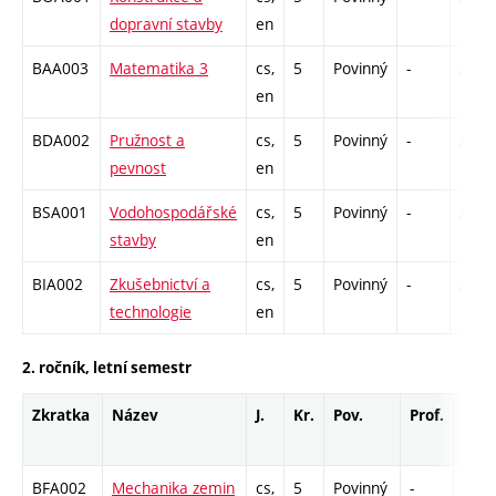
dopravní stavby
en
BAA003
Matematika 3
cs,
5
Povinný
-
zá,zk
en
BDA002
Pružnost a
cs,
5
Povinný
-
zá,zk
pevnost
en
BSA001
Vodohospodářské
cs,
5
Povinný
-
zá,zk
stavby
en
BIA002
Zkušebnictví a
cs,
5
Povinný
-
zá,zk
technologie
en
2. ročník, letní semestr
Zkratka
Název
J.
Kr.
Pov.
Prof.
Uk.
BFA002
Mechanika zemin
cs,
5
Povinný
-
zá,zk