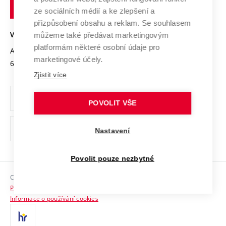
technické
Podnikavá univerzita / ContriBUTe
Mezinárodní dohody
ze sociálních médií a ke zlepšení a
Open Science
v
Bezpečná univerzita
přizpůsobení obsahu a reklam. Se souhlasem
Univerzitní sítě
Brně
Projekty
můžeme také předávat marketingovým
VYSOKÉ UČENÍ TECHNICKÉ V BRNĚ
Vyznamenání
platformám některé osobní údaje pro
Projekty ze strukturálních fondů
Antonínská 548/1
www.vut.cz
marketingové účely.
Organizační struktura
602 00 Brno
vut@vutbr.cz
Specifický výzkum
Zjistit více
Úřední deska
Ochrana osobních údajů
POVOLIT VŠE
(externí
Pracovní příležitosti
Nastavení
odkaz)
Podpora a rozvoj zaměstnanců a studujících
Povolit pouze nezbytné
Rovné příležitosti
Copyright © 2026 VUT
Sociální bezpečí
Prohlášení o přístupnosti
HR Award
Informace o používání cookies
Kontakty