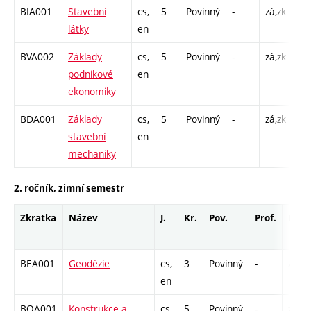
BIA001
Stavební
cs,
5
Povinný
-
zá,zk
P -
látky
en
C1
BVA002
Základy
cs,
5
Povinný
-
zá,zk
P -
podnikové
en
C1
ekonomiky
BDA001
Základy
cs,
5
Povinný
-
zá,zk
P -
stavební
en
C1
mechaniky
2. ročník, zimní semestr
Zkratka
Název
J.
Kr.
Pov.
Prof.
Uk.
BEA001
Geodézie
cs,
3
Povinný
-
zá,zk
en
BOA001
Konstrukce a
cs,
5
Povinný
-
zá,zk