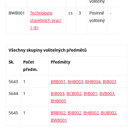
volitelný
BWB001
Technologie
cs
3
Povinně
-
kl
stavebních prací
volitelný
1 (E)
Všechny skupiny volitelných předmětů
Sk.
Počet
Předměty
předm.
5643
1
BRB001
,
BHB003
,
BHB004
,
BJB003
5644
1
BIB003
,
BCB002
,
BJB001
,
BVB003
,
BHB005
5645
1
BRB002
,
BJB002
,
BHB002
,
BUB002
,
BWB001