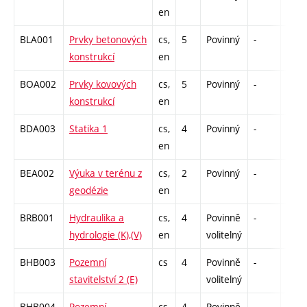
en
BLA001
Prvky betonových
cs,
5
Povinný
-
zá,zk
konstrukcí
en
BOA002
Prvky kovových
cs,
5
Povinný
-
zá,zk
konstrukcí
en
BDA003
Statika 1
cs,
4
Povinný
-
zá,zk
en
BEA002
Výuka v terénu z
cs,
2
Povinný
-
zá
geodézie
en
BRB001
Hydraulika a
cs,
4
Povinně
-
zá,zk
hydrologie (K),(V)
en
volitelný
BHB003
Pozemní
cs
4
Povinně
-
zá,zk
stavitelství 2 (E)
volitelný
BHB004
Pozemní
cs,
4
Povinně
-
zá,zk