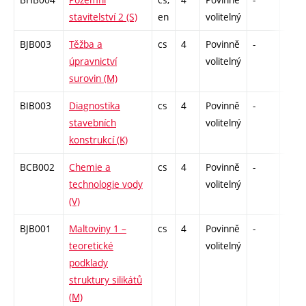
stavitelství 2 (S)
en
volitelný
BJB003
Těžba a
cs
4
Povinně
-
zá,zk
úpravnictví
volitelný
surovin (M)
BIB003
Diagnostika
cs
4
Povinně
-
zá,zk
stavebních
volitelný
konstrukcí (K)
BCB002
Chemie a
cs
4
Povinně
-
zá,zk
technologie vody
volitelný
(V)
BJB001
Maltoviny 1 –
cs
4
Povinně
-
zá,zk
teoretické
volitelný
podklady
struktury silikátů
(M)