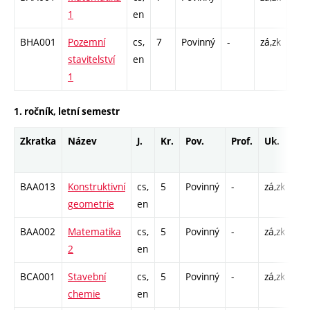
1
en
C1 
BHA001
Pozemní
cs,
7
Povinný
-
zá,zk
P - 
stavitelství
en
C1 
1
1. ročník, letní semestr
Zkratka
Název
J.
Kr.
Pov.
Prof.
Uk.
Ho
ro
BAA013
Konstruktivní
cs,
5
Povinný
-
zá,zk
P -
geometrie
en
C1
BAA002
Matematika
cs,
5
Povinný
-
zá,zk
P -
2
en
C1
BCA001
Stavební
cs,
5
Povinný
-
zá,zk
P -
chemie
en
C1