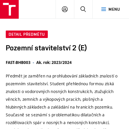
VUT
PŘIHLÁSIT
HLEDAT
MENU
SE
DETAIL PŘEDMĚTU
Pozemní stavitelství 2 (E)
FAST-BHB003
Ak. rok: 2023/2024
Předmět je zaměřen na prohlubování základních znalostí o
pozemním stavitelství. Student přehlednou formou získá
znalosti o vodorovných nosných konstrukcích, ztužujících
věncích, zemních a výkopových pracích, plošných a
hlubinných základech a zakládání na hranicích pozemku.
Současně se seznámí s problematikou dilatačních a
rozdělovacích spár v nosných a nenosných konstrukcí,