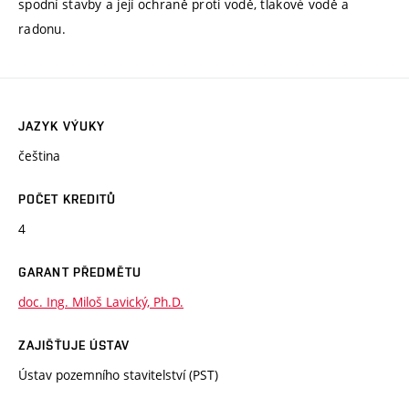
spodní stavby a její ochraně proti vodě, tlakové vodě a
radonu.
JAZYK VÝUKY
čeština
POČET KREDITŮ
4
GARANT PŘEDMĚTU
doc. Ing. Miloš Lavický, Ph.D.
ZAJIŠŤUJE ÚSTAV
Ústav pozemního stavitelství (PST)