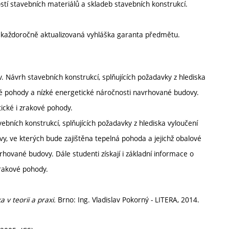
ností stavebních materiálů a skladeb stavebních konstrukcí.
í každoročně aktualizovaná vyhláška garanta předmětu.
v. Návrh stavebních konstrukcí, splňujících požadavky z hlediska
né pohody a nízké energetické náročnosti navrhované budovy.
ické i zrakové pohody.
ebních konstrukcí, splňujících požadavky z hlediska vyloučení
, ve kterých bude zajištěna tepelná pohoda a jejichž obalové
hované budovy. Dále studenti získají i základní informace o
zrakové pohody.
a v teorii a praxi.
Brno: Ing. Vladislav Pokorný - LITERA, 2014.