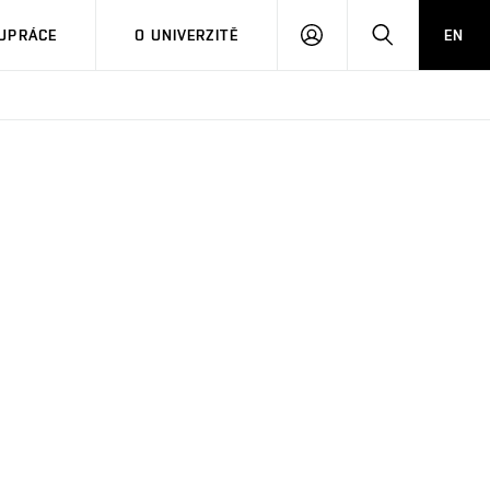
PŘIHLÁSIT
HLEDAT
UPRÁCE
O UNIVERZITĚ
EN
SE