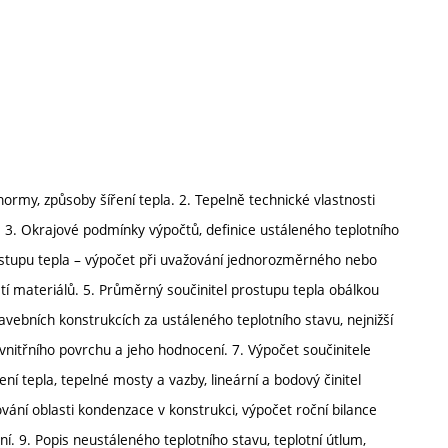
 normy, způsoby šíření tepla. 2. Tepelně technické vlastnosti
. 3. Okrajové podmínky výpočtů, definice ustáleného teplotního
prostupu tepla – výpočet při uvažování jednorozměrného nebo
stí materiálů. 5. Průměrný součinitel prostupu tepla obálkou
avebních konstrukcích za ustáleného teplotního stavu, nejnižší
 vnitřního povrchu a jeho hodnocení. 7. Výpočet součinitele
í tepla, tepelné mosty a vazby, lineární a bodový činitel
ťování oblasti kondenzace v konstrukci, výpočet roční bilance
. 9. Popis neustáleného teplotního stavu, teplotní útlum,