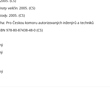
 2005. (CS)
oty veličin
. 2005. (CS)
etody
. 2005. (CS)
aha: Pro Českou komoru autorizovaných inženýrů a techniků
SBN 978-80-87438-48-0 (CS)
ný
ný
ný