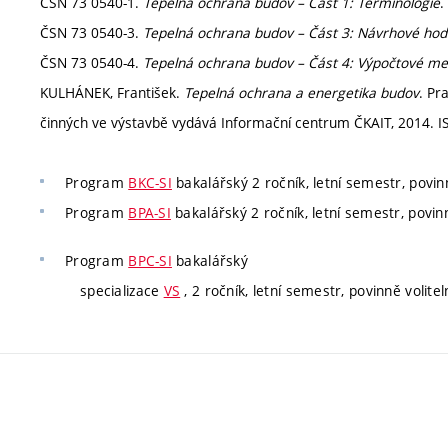
ČSN 73 0540-1.
Tepelná ochrana budov – Část 1: Terminologie
.
ČSN 73 0540-3.
Tepelná ochrana budov – Část 3: Návrhové hodn
ČSN 73 0540-4.
Tepelná ochrana budov – Část 4: Výpočtové m
KULHÁNEK, František.
Tepelná ochrana a energetika budov
. Pr
činných ve výstavbě vydává Informační centrum ČKAIT, 2014. I
Program
BKC-SI
bakalářský 2 ročník, letní semestr, povin
Program
BPA-SI
bakalářský 2 ročník, letní semestr, povin
Program
BPC-SI
bakalářský
specializace
VS
, 2 ročník, letní semestr, povinně volitel