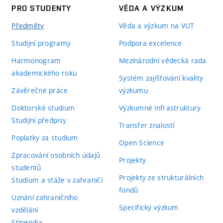
PRO STUDENTY
VĚDA A VÝZKUM
Předměty
Věda a výzkum na VUT
Studijní programy
Podpora excelence
Harmonogram
Mezinárodní vědecká rada
akademického roku
Systém zajišťování kvality
Závěrečné práce
výzkumu
Doktorské studium
Výzkumné infrastruktury
Studijní předpisy
Transfer znalostí
Poplatky za studium
Open Science
Zpracování osobních údajů
Projekty
studentů
Projekty ze strukturálních
Studium a stáže v zahraničí
fondů
Uznání zahraničního
Specifický výzkum
vzdělání
Stipendia