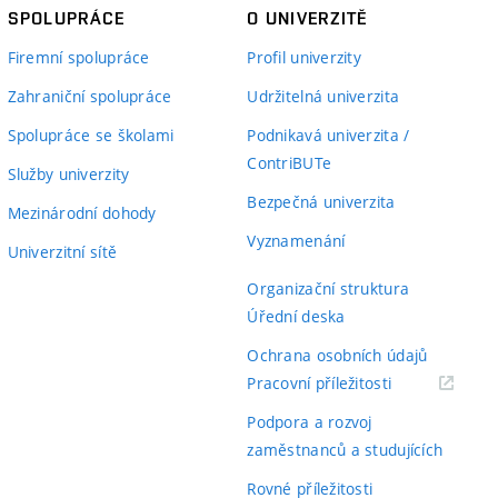
SPOLUPRÁCE
O UNIVERZITĚ
Firemní spolupráce
Profil univerzity
Zahraniční spolupráce
Udržitelná univerzita
Spolupráce se školami
Podnikavá univerzita /
ContriBUTe
Služby univerzity
Bezpečná univerzita
Mezinárodní dohody
Vyznamenání
Univerzitní sítě
Organizační struktura
Úřední deska
Ochrana osobních údajů
(externí
Pracovní příležitosti
odkaz)
Podpora a rozvoj
zaměstnanců a studujících
Rovné příležitosti