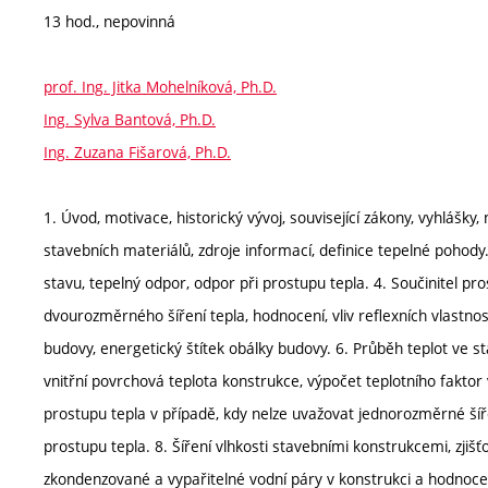
13 hod., nepovinná
prof. Ing. Jitka Mohelníková, Ph.D.
Ing. Sylva Bantová, Ph.D.
Ing. Zuzana Fišarová, Ph.D.
1. Úvod, motivace, historický vývoj, související zákony, vyhlášky,
stavebních materiálů, zdroje informací, definice tepelné pohody
stavu, tepelný odpor, odpor při prostupu tepla. 4. Součinitel 
dvourozměrného šíření tepla, hodnocení, vliv reflexních vlastno
budovy, energetický štítek obálky budovy. 6. Průběh teplot ve st
vnitřní povrchová teplota konstrukce, výpočet teplotního faktor
prostupu tepla v případě, kdy nelze uvažovat jednorozměrné šířen
prostupu tepla. 8. Šíření vlhkosti stavebními konstrukcemi, zjiš
zkondenzované a vypařitelné vodní páry v konstrukci a hodnocení