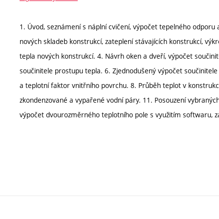
1. Úvod, seznámení s náplní cvičení, výpočet tepelného odporu a
nových skladeb konstrukcí, zateplení stávajících konstrukcí, vý
tepla nových konstrukcí. 4. Návrh oken a dveří, výpočet součin
součinitele prostupu tepla. 6. Zjednodušený výpočet součinitele
a teplotní faktor vnitřního povrchu. 8. Průběh teplot v konstruk
zkondenzované a vypařené vodní páry. 11. Posouzení vybraných 
výpočet dvourozměrného teplotního pole s využitím softwaru, z