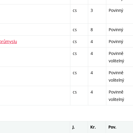
cs
3
Povinný
cs
8
Povinný
 průmyslu
cs
4
Povinný
cs
4
Povinně
volitelný
cs
4
Povinně
volitelný
cs
4
Povinně
volitelný
J.
Kr.
Pov.