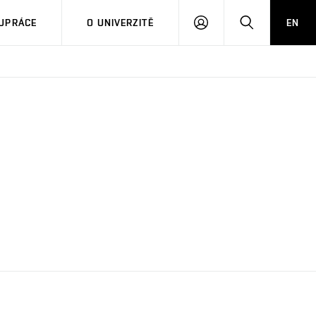
PŘIHLÁSIT
HLEDAT
UPRÁCE
O UNIVERZITĚ
EN
SE