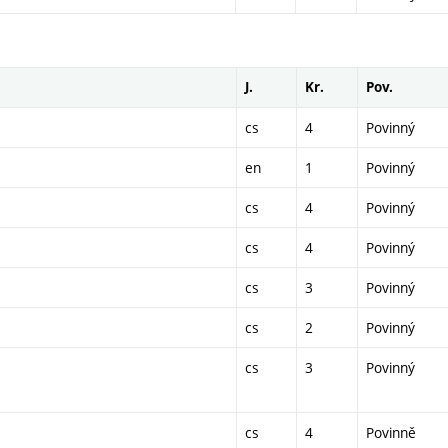
J.
Kr.
Pov.
cs
4
Povinný
en
1
Povinný
cs
4
Povinný
cs
4
Povinný
cs
3
Povinný
cs
2
Povinný
cs
3
Povinný
cs
4
Povinně