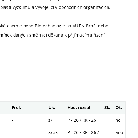
oblasti výzkumu a vývoje, či v obchodních organizacích.
řské chemie nebo Biotechnologie na VUT v Brně, nebo
dmínek daných směrnicí děkana k přijímacímu řízení.
Prof.
Uk.
Hod. rozsah
Sk.
Ot.
-
zk
P - 26 / KK - 26
ne
-
zá,zk
P - 26 / KK - 26 /
ano