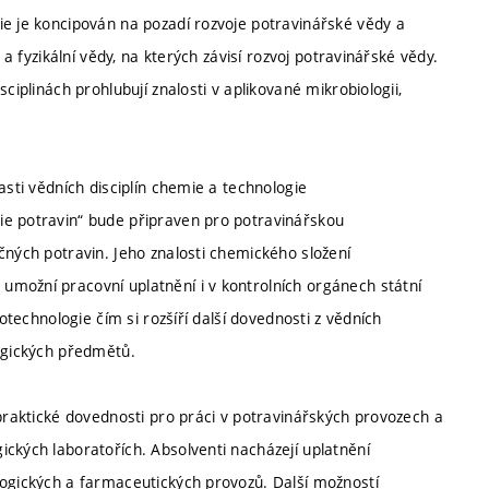
ie je koncipován na pozadí rozvoje potravinářské vědy a
 a fyzikální vědy, na kterých závisí rozvoj potravinářské vědy.
ciplinách prohlubují znalosti v aplikované mikrobiologii,
asti vědních disciplín chemie a technologie
ie potravin“ bude připraven pro potravinářskou
čných potravin. Jeho znalosti chemického složení
možní pracovní uplatnění i v kontrolních orgánech státní
iotechnologie čím si rozšíří další dovednosti z vědních
logických předmětů.
 praktické dovednosti pro práci v potravinářských provozech a
ckých laboratořích. Absolventi nacházejí uplatnění
logických a farmaceutických provozů. Další možností