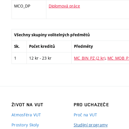
MCO_DP
Diplomová práce
Všechny skupiny volitelných předmětů
Sk.
Počet kreditů
Předměty
1
12 kr - 23 kr
MC_BIN_PZ (2 kr)
,
MC_MOB_P (
ŽIVOT NA VUT
PRO UCHAZEČE
Atmosféra VUT
Proč na VUT
Prostory školy
Studijní programy