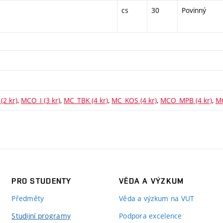
cs
30
Povinný
2 kr)
,
MCO_I (3 kr)
,
MC_TBK (4 kr)
,
MC_KOS (4 kr)
,
MCO_MPB (4 kr)
,
MC
PRO STUDENTY
VĚDA A VÝZKUM
Předměty
Věda a výzkum na VUT
Studijní programy
Podpora excelence