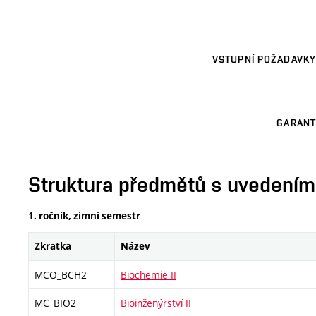
VSTUPNÍ POŽADAVKY
GARANT
Struktura předmětů s uvedením E
1. ročník, zimní semestr
Zkratka
Název
MCO_BCH2
Biochemie II
MC_BIO2
Bioinženýrství II