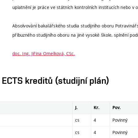
uplatnění je práce ve státních kontrolních institucích nebo v 
Absolvování bakalářského studia studijního oboru Potraviná
příbuzného studijního oboru na jiné vysoké škole, splnění po
doc. Ing. Jiřina Omelková, CSc.
CTS kreditů (studijní plán)
J.
Kr.
Pov.
cs
4
Povinný
cs
4
Povinný