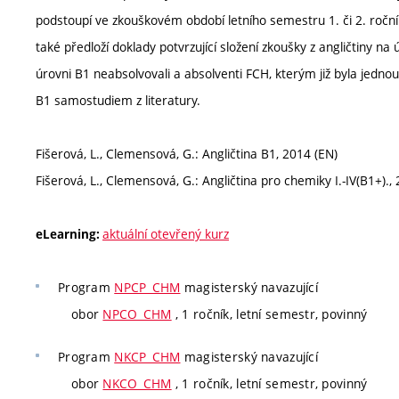
podstoupí ve zkouškovém období letního semestru 1. či 2. ročníku
také předloží doklady potvrzující složení zkoušky z angličtiny n
úrovni B1 neabsolvovali a absolventi FCH, kterým již byla jedn
B1 samostudiem z literatury.
Fišerová, L., Clemensová, G.: Angličtina B1, 2014 (EN)
Fišerová, L., Clemensová, G.: Angličtina pro chemiky I.-IV(B1+).,
aktuální otevřený kurz
eLearning:
Program
NPCP_CHM
magisterský navazující
obor
NPCO_CHM
, 1 ročník, letní semestr, povinný
Program
NKCP_CHM
magisterský navazující
obor
NKCO_CHM
, 1 ročník, letní semestr, povinný