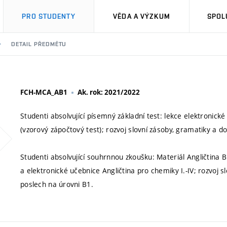
PRO STUDENTY
VĚDA A VÝZKUM
SPOL
DETAIL PŘEDMĚTU
FCH-MCA_AB1
Ak. rok: 2021/2022
Studenti absolvující písemný základní test: lekce elektronické 
(vzorový zápočtový test); rozvoj slovní zásoby, gramatiky a do
Studenti absolvující souhrnnou zkoušku: Materiál Angličtina 
a elektronické učebnice Angličtina pro chemiky I.-IV; rozvoj s
poslech na úrovni B1.