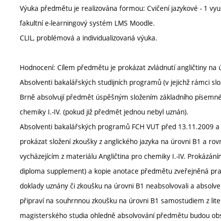
Výuka předmětu je realizována formou: Cvičení jazykové - 1 vyu
fakultní e-learningový systém LMS Moodle.
CLIL, problémová a individualizovaná výuka.
Hodnocení: Cílem předmětu je prokázat zvládnutí angličtiny na 
Absolventi bakalářských studijních programů (v jejichž rámci sl
Brně absolvují předmět úspěšným složením základního písemného
chemiky I.-IV. (pokud již předmět jednou nebyl uznán).
Absolventi bakalářských programů FCH VUT před 13.11.2009 a z 
prokázat složení zkoušky z anglického jazyka na úrovni B1 a r
vycházejícím z materiálu Angličtina pro chemiky I.-IV. Prokázán
diploma supplement) a kopie anotace předmětu zveřejněná prac
doklady uznány či zkoušku na úrovni B1 neabsolvovali a absolve
připraví na souhrnnou zkoušku na úrovni B1 samostudiem z lit
magisterského studia ohledně absolvování předmětu budou obsa