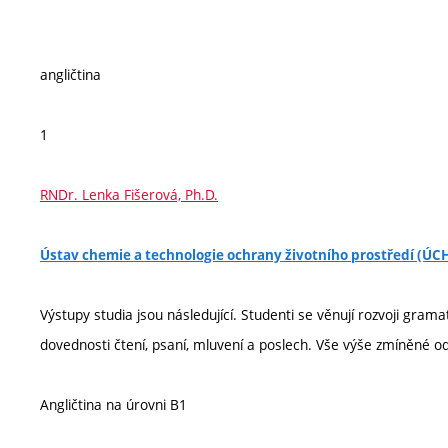
angličtina
1
RNDr. Lenka Fišerová, Ph.D.
Ústav chemie a technologie ochrany životního prostředí (Ú
Výstupy studia jsou následující. Studenti se věnují rozvoji grama
dovednosti čtení, psaní, mluvení a poslech. Vše výše zmíněné o
Angličtina na úrovni B1