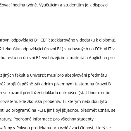
čovací hodina týdně. Vyučujícím a studentům je k dispozici
úrovni odpovídající B1 CEFR (deklarováno v dodatku k diplomu).
ožili zkoušku odpovídající úrovni B1) studovaných na FCH VUT v
 testu na úrovni B1 vycházejícím z materiálu Angličtina pro
jiných fakult a univerzit musí pro absolvování předmětu
ovněž projít úspěšně základním písemným testem na úrovni B1
ím se rozumí předložení dokladu o zkoušce (stačí index nebo
ovištěm, kde zkouška proběhla. Ti, kterým nebudou tyto
nti Bc programů na FCH, jimž byl již jednou předmět uznán, se
eratury. Podrobné informace pro všechny studenty
ženy v Pokynu proděkana pro vzdělávací činnost, který se