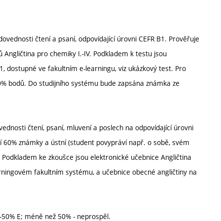
ovednosti čtení a psaní, odpovídající úrovni CEFR B1. Prověřuje
 Angličtina pro chemiky I.-IV. Podkladem k testu jsou
B1, dostupné ve fakultním e-learningu, viz ukázkový test. Pro
0% bodů. Do studijního systému bude zapsána známka ze
dnosti čtení, psaní, mluvení a poslech na odpovídající úrovni
í 60% známky a ústní (student povypráví např. o sobě, svém
%. Podkladem ke zkoušce jsou elektronické učebnice Angličtina
earningovém fakultním systému, a učebnice obecné angličtiny na
9-50% E; méně než 50% - neprospěl.