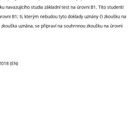
 navazujícího studia základní test na úrovni B1. Tito studenti
a úrovni B1; ti, kterým nebudou tyto doklady uznány či zkoušku na
ou zkouška uznána, se připraví na souhrnnou zkoušku na úrovni
 2018 (EN)