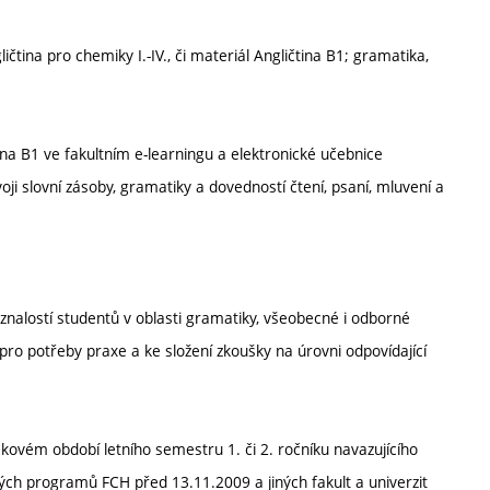
ičtina pro chemiky I.-IV., či materiál Angličtina B1; gramatika,
ina B1 ve fakultním e-learningu a elektronické učebnice
voji slovní zásoby, gramatiky a dovedností čtení, psaní, mluvení a
 znalostí studentů v oblasti gramatiky, všeobecné i odborné
í pro potřeby praxe a ke složení zkoušky na úrovni odpovídající
ovém období letního semestru 1. či 2. ročníku navazujícího
kých programů FCH před 13.11.2009 a jiných fakult a univerzit