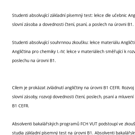
Studenti absolvující základní písemný test: lekce dle učebnic Angl
slovní zásoba a dovednosti čtení, psaní, a poslech na úrovni B1.
Studenti absolvující souhrnnou zkoušku: lekce materiálu Angličt
Angličtina pro chemiky I.-IV; lekce v materiálech směřující k roz
poslechu na úrovni B1.
Cílem je prokázat zvládnutí angličtiny na úrovni B1 CEFR. Rozvoj
slovní zásoby, rozvoji dovednosti čtení, poslech, psaní a mluven
B1 CEFR.
Absolventi bakalářských programů FCH VUT podstoupí ve zkoušk
studia základní písemný test na úrovni B1. Absolventi bakalářs