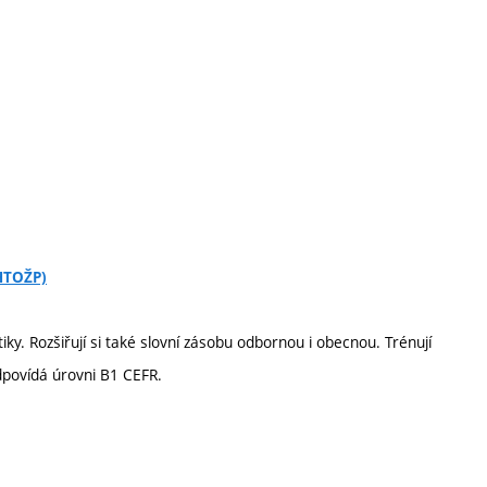
CHTOŽP)
tiky. Rozšiřují si také slovní zásobu odbornou i obecnou. Trénují
dpovídá úrovni B1 CEFR.