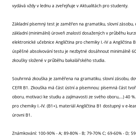
vydává vždy v lednu a zveřejňuje v Aktualitách pro studenty.
Základní písemný test je zaměřen na gramatiku, slovní zásobu, d
základní (minimální) úroveň znalostí dosažených v průběhu kurzů
elektronické učebnice Angličtina pro chemiky I.-IV a Angličtina 
úspěšné absolvování testu je nezbytné dosáhnout minimálně 6
zkoušky složené v průběhu bakalářského studia.
Souhrnná zkouška je zaměřena na gramatiku, slovní zásobu, dove
CEFR B1. Zkouška má část ústní a písemnou; písemná část tvoř
oboru, motivaci ke studiu a zajímavosti ze svého oboru,...) 40 
pro chemiky I.-IV. (B1+), materiál Angličtina B1 dostupný v e-l
úrovni B1.
Známkování: 100-90% - A; 89-80% - B; 79-70% C; 69-60% - D; 5