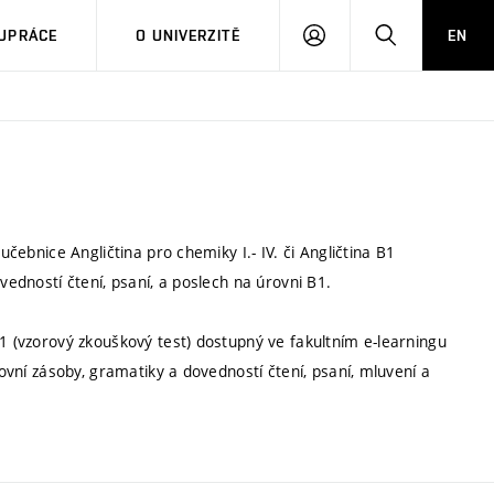
PŘIHLÁSIT
HLEDAT
UPRÁCE
O UNIVERZITĚ
EN
SE
učebnice Angličtina pro chemiky I.- IV. či Angličtina B1
vedností čtení, psaní, a poslech na úrovni B1.
B1 (vzorový zkouškový test) dostupný ve fakultním e-learningu
lovní zásoby, gramatiky a dovedností čtení, psaní, mluvení a