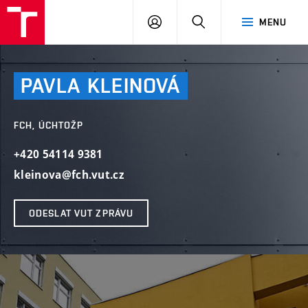
VUT
PŘIHLÁSIT
HLEDAT
MENU
SE
PAVLA
KLEINOVÁ
FCH, ÚCHTOŽP
+420 54114 9381
kleinova@fch.vut.cz
ODESLAT VUT ZPRÁVU