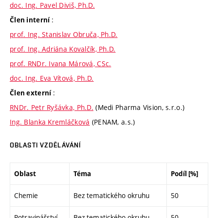
doc. Ing. Pavel Diviš, Ph.D.
:
Člen interní
prof. Ing. Stanislav Obruča, Ph.D.
prof. Ing. Adriána Kovalčík, Ph.D.
prof. RNDr. Ivana Márová, CSc.
doc. Ing. Eva Vítová, Ph.D.
:
Člen externí
RNDr. Petr Ryšávka, Ph.D.
(Medi Pharma Vision, s.r.o.)
Ing. Blanka Kremláčková
(PENAM, a.s.)
OBLASTI VZDĚLÁVÁNÍ
Oblast
Téma
Podíl [%]
Chemie
Bez tematického okruhu
50
Potravinářství
Bez tematického okruhu
50