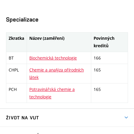
Specializace
Zkratka
Název (zaměření)
Povinných
kreditů
BT
Biochemická technologie
166
CHPL
Chemie a analýza přírodních
165
látek
PCH
Potravinářská chemie a
165
technologie
ŽIVOT NA VUT
Atmosféra VUT