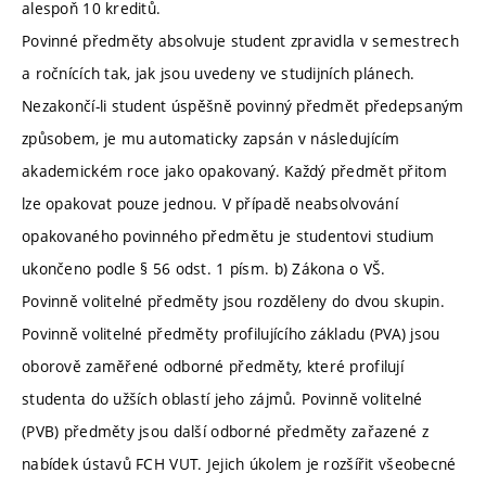
alespoň 10 kreditů.
Povinné předměty absolvuje student zpravidla v semestrech
a ročnících tak, jak jsou uvedeny ve studijních plánech.
Nezakončí-li student úspěšně povinný předmět předepsaným
způsobem, je mu automaticky zapsán v následujícím
akademickém roce jako opakovaný. Každý předmět přitom
lze opakovat pouze jednou. V případě neabsolvování
opakovaného povinného předmětu je studentovi studium
ukončeno podle § 56 odst. 1 písm. b) Zákona o VŠ.
Povinně volitelné předměty jsou rozděleny do dvou skupin.
Povinně volitelné předměty profilujícího základu (PVA) jsou
oborově zaměřené odborné předměty, které profilují
studenta do užších oblastí jeho zájmů. Povinně volitelné
(PVB) předměty jsou další odborné předměty zařazené z
nabídek ústavů FCH VUT. Jejich úkolem je rozšířit všeobecné