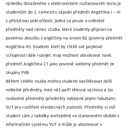
výsledku dosaženého v elektronickém rozřazovacím testu je
studentům do 2. semestru zapsán předmět Angličtina I – III
s příslušnou pokročilostí. Jedná se pouze o volitelné
předměty nad rámec studia, které studenty připraví na
povinnou zkoušku z angličtiny na úrovni B2 (povinný předmět
Angličtina IV). Studenti, kteří by chtěli své jazykové
schopnosti dále rozvíjet, mají možnost absolvovat navíc
předmět Angličtina C1 jako povinně volitelný předmět ze
skupiny PVB.
Během celého studia mohou studenti navštěvovat další
volitelné předměty, mezi něž patří tělesná výchova a tzv.
svobodné předměty (předměty nabízené jinými fakultami
VUT pro rozšíření všeobecných znalostí). Předměty si volí
student sám z nabídky zveřejněné ve stanoveném období v
informačním systému VUT a může je absolvovat v