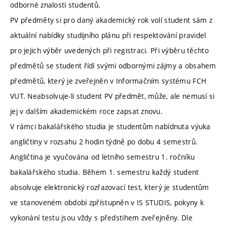
odborné znalosti studentů.
PV předměty si pro daný akademický rok volí student sám z
aktuální nabídky studijního plánu při respektování pravidel
pro jejich výběr uvedených při registraci. Při výběru těchto
předmětů se student řídí svými odbornými zájmy a obsahem
předmětů, který je zveřejněn v Informačním systému FCH
VUT. Neabsolvuje-li student PV předmět, může, ale nemusí si
jej v dalším akademickém roce zapsat znovu.
V rámci bakalářského studia je studentům nabídnuta výuka
angličtiny v rozsahu 2 hodin týdně po dobu 4 semestrů.
Angličtina je vyučována od letního semestru 1. ročníku
bakalářského studia. Během 1. semestru každý student
absolvuje elektronický rozřazovací test, který je studentům
ve stanoveném období zpřístupněn v IS STUDIS, pokyny k
vykonání testu jsou vždy s předstihem zveřejněny. Dle