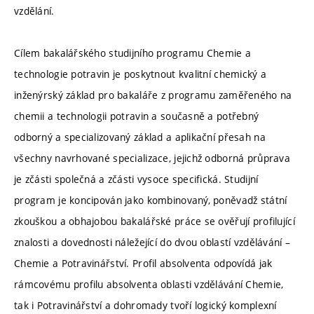
vzdělání.
Cílem bakalářského studijního programu Chemie a
technologie potravin je poskytnout kvalitní chemický a
inženýrský základ pro bakaláře z programu zaměřeného na
chemii a technologii potravin a současně a potřebný
odborný a specializovaný základ a aplikační přesah na
všechny navrhované specializace, jejichž odborná průprava
je zčásti společná a zčásti vysoce specifická. Studijní
program je koncipován jako kombinovaný, poněvadž státní
zkouškou a obhajobou bakalářské práce se ověřují profilující
znalosti a dovednosti náležející do dvou oblastí vzdělávání –
Chemie a Potravinářství. Profil absolventa odpovídá jak
rámcovému profilu absolventa oblasti vzdělávání Chemie,
tak i Potravinářství a dohromady tvoří logický komplexní