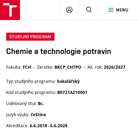
VUT
PŘIHLÁSIT
HLEDAT
MENU
SE
STUDIJNÍ PROGRAM
Chemie a technologie potravin
Fakulta:
Zkratka:
Ak. rok:
FCH
BKCP_CHTPO
2026/2027
Typ studijního programu:
bakalářský
Kód studijního programu:
B0721A210001
Udělovaný titul:
Bc.
Jazyk výuky:
čeština
Akreditace:
6.6.2018 - 6.6.2028