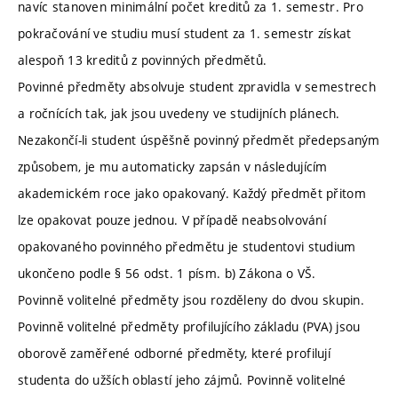
navíc stanoven minimální počet kreditů za 1. semestr. Pro
pokračování ve studiu musí student za 1. semestr získat
alespoň 13 kreditů z povinných předmětů.
Povinné předměty absolvuje student zpravidla v semestrech
a ročnících tak, jak jsou uvedeny ve studijních plánech.
Nezakončí-li student úspěšně povinný předmět předepsaným
způsobem, je mu automaticky zapsán v následujícím
akademickém roce jako opakovaný. Každý předmět přitom
lze opakovat pouze jednou. V případě neabsolvování
opakovaného povinného předmětu je studentovi studium
ukončeno podle § 56 odst. 1 písm. b) Zákona o VŠ.
Povinně volitelné předměty jsou rozděleny do dvou skupin.
Povinně volitelné předměty profilujícího základu (PVA) jsou
oborově zaměřené odborné předměty, které profilují
studenta do užších oblastí jeho zájmů. Povinně volitelné