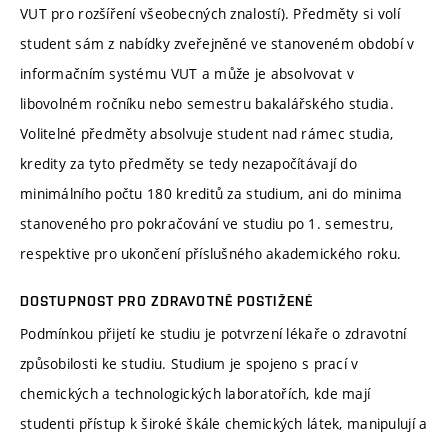
VUT pro rozšíření všeobecných znalostí). Předměty si volí
student sám z nabídky zveřejněné ve stanoveném období v
informačním systému VUT a může je absolvovat v
libovolném ročníku nebo semestru bakalářského studia.
Volitelné předměty absolvuje student nad rámec studia,
kredity za tyto předměty se tedy nezapočítávají do
minimálního počtu 180 kreditů za studium, ani do minima
stanoveného pro pokračování ve studiu po 1. semestru,
respektive pro ukončení příslušného akademického roku.
DOSTUPNOST PRO ZDRAVOTNĚ POSTIŽENÉ
Podmínkou přijetí ke studiu je potvrzení lékaře o zdravotní
způsobilosti ke studiu. Studium je spojeno s prací v
chemických a technologických laboratořích, kde mají
studenti přístup k široké škále chemických látek, manipulují a