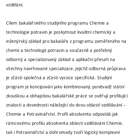
vzdělání.
Cílem bakalářského studijního programu Chemie a
technologie potravin je poskytnout kvalitní chemický a
inženýrský základ pro bakaláře z programu zaměřeného na
chemii a technologii potravin a současně a potřebný
odborný a specializovaný základ a aplikační přesah na
všechny navrhované specializace, jejichž odborná průprava
je zčásti společná a zčásti vysoce specifická. Studijní
program je koncipován jako kombinovaný, poněvadž státní
zkouškou a obhajobou bakalářské práce se ověřují profilující
znalosti a dovednosti náležející do dvou oblastí vzdělávání –
Chemie a Potravinářství. Profil absolventa odpovídá jak
rámcovému profilu absolventa oblasti vzdělávání Chemie,
tak i Potravinářství a dohromady tvoří logický komplexní