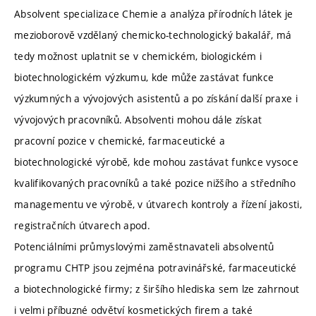
Absolvent specializace Chemie a analýza přírodních látek je
mezioborově vzdělaný chemicko-technologický bakalář, má
tedy možnost uplatnit se v chemickém, biologickém i
biotechnologickém výzkumu, kde může zastávat funkce
výzkumných a vývojových asistentů a po získání další praxe i
vývojových pracovníků. Absolventi mohou dále získat
pracovní pozice v chemické, farmaceutické a
biotechnologické výrobě, kde mohou zastávat funkce vysoce
kvalifikovaných pracovníků a také pozice nižšího a středního
managementu ve výrobě, v útvarech kontroly a řízení jakosti,
registračních útvarech apod.
Potenciálními průmyslovými zaměstnavateli absolventů
programu CHTP jsou zejména potravinářské, farmaceutické
a biotechnologické firmy; z širšího hlediska sem lze zahrnout
i velmi příbuzné odvětví kosmetických firem a také