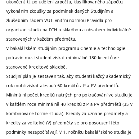
ukončení, tj. po udělení zápočtu, klasifikovaného zápočtu,
vykonáním zkoušky za podmínek daných Studijním a
zkušebním řádem VUT, vnitřní normou Pravidla pro
organizaci studia na FCH a skladbou a obsahem individuálně
stanovených v každém předmětu.
V bakalářském studijním programu Chemie a technologie
potravin musí student získat minimálně 180 kreditů ve
stanovené kreditové skladbě.
Studijní plán je sestaven tak, aby studenti každý akademický
rok mohli získat alespoň 60 kreditů z P a PV předmětů.
Minimální počet kreditů nutných pro pokračování ve studiu je
v každém roce minimálně 40 kreditů z P a PV předmětů (35 v
kombinované formě studia). Kredity za uznané předměty a
kredity za volitelné (V) předměty se pro posouzení této
podmínky nezapočítávají. V 1. ročníku bakalářského studia je