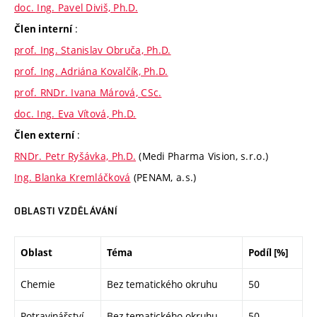
doc. Ing. Pavel Diviš, Ph.D.
:
Člen interní
prof. Ing. Stanislav Obruča, Ph.D.
prof. Ing. Adriána Kovalčík, Ph.D.
prof. RNDr. Ivana Márová, CSc.
doc. Ing. Eva Vítová, Ph.D.
:
Člen externí
RNDr. Petr Ryšávka, Ph.D.
(Medi Pharma Vision, s.r.o.)
Ing. Blanka Kremláčková
(PENAM, a.s.)
OBLASTI VZDĚLÁVÁNÍ
Oblast
Téma
Podíl [%]
Chemie
Bez tematického okruhu
50
Potravinářství
Bez tematického okruhu
50