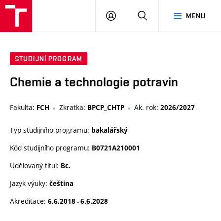
VUT
PŘIHLÁSIT
HLEDAT
MENU
SE
STUDIJNÍ PROGRAM
Chemie a technologie potravin
Fakulta:
Zkratka:
Ak. rok:
FCH
BPCP_CHTP
2026/2027
Typ studijního programu:
bakalářský
Kód studijního programu:
B0721A210001
Udělovaný titul:
Bc.
Jazyk výuky:
čeština
Akreditace:
6.6.2018 - 6.6.2028