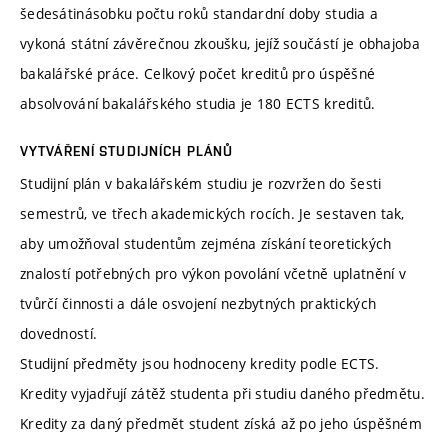
šedesátinásobku počtu roků standardní doby studia a
vykoná státní závěrečnou zkoušku, jejíž součástí je obhajoba
bakalářské práce. Celkový počet kreditů pro úspěšné
absolvování bakalářského studia je 180 ECTS kreditů.
VYTVÁŘENÍ STUDIJNÍCH PLÁNŮ
Studijní plán v bakalářském studiu je rozvržen do šesti
semestrů, ve třech akademických rocích. Je sestaven tak,
aby umožňoval studentům zejména získání teoretických
znalostí potřebných pro výkon povolání včetně uplatnění v
tvůrčí činnosti a dále osvojení nezbytných praktických
dovedností.
Studijní předměty jsou hodnoceny kredity podle ECTS.
Kredity vyjadřují zátěž studenta při studiu daného předmětu.
Kredity za daný předmět student získá až po jeho úspěšném