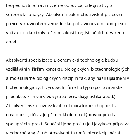
bezpečnosti potravin včetně odpovídající legislativy a
senzorické analýzy. Absolventi pak mohou získat pracovní
pozice v rozvinutém zemědělsko-potravinářském komplexu,
v útvarech kontroly a řízení jakosti, registračních útvarech
apod.
Absolventi specializace Biochemická technologie budou
vzděláváni v širším kontextu biologických, biotechnologických
a molekulárně-biologických disciplín tak, aby našli uplatnění v
biotechnologických výrobách různého typu (potravinářské
produkce, krmivářství, výroba léčiv, diagnostika apod.).
Absolvent získá rovněž kvalitní laboratorní schopnosti a
dovednosti, důraz je přitom kladen na týmovou práci a
spolupráci s praxí. Součástí jeho profilu je i jazyková příprava
v odborné angličtině. Absolvent tak má interdisciplinární