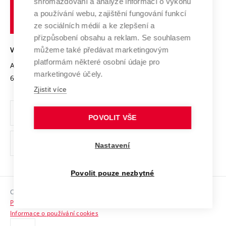
shromažďování a analýze informací o výkonu
Udržitelná univerzita
učení
Služby univerzity
Transfer znalostí
a používání webu, zajištění fungování funkcí
technické
Podnikavá univerzita / ContriBUTe
Mezinárodní dohody
ze sociálních médií a ke zlepšení a
Open Science
v
Bezpečná univerzita
přizpůsobení obsahu a reklam. Se souhlasem
Univerzitní sítě
Brně
Projekty
můžeme také předávat marketingovým
VYSOKÉ UČENÍ TECHNICKÉ V BRNĚ
Vyznamenání
platformám některé osobní údaje pro
Projekty ze strukturálních fondů
Antonínská 548/1
www.vut.cz
marketingové účely.
Organizační struktura
602 00 Brno
vut@vutbr.cz
Specifický výzkum
Zjistit více
Úřední deska
Ochrana osobních údajů
POVOLIT VŠE
(externí
Pracovní příležitosti
Nastavení
odkaz)
Podpora a rozvoj zaměstnanců a studujících
Povolit pouze nezbytné
Rovné příležitosti
Copyright © 2026 VUT
Sociální bezpečí
Prohlášení o přístupnosti
HR Award
Informace o používání cookies