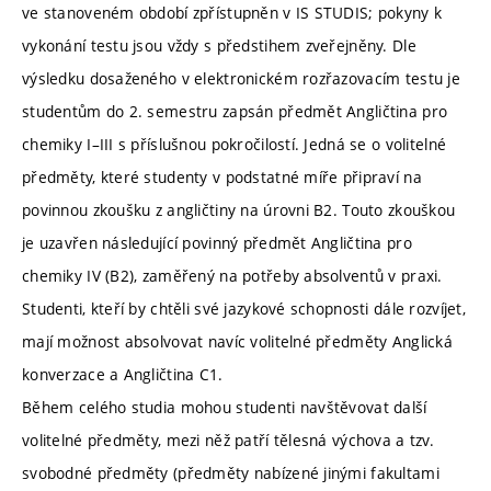
ve stanoveném období zpřístupněn v IS STUDIS; pokyny k
vykonání testu jsou vždy s předstihem zveřejněny. Dle
výsledku dosaženého v elektronickém rozřazovacím testu je
studentům do 2. semestru zapsán předmět Angličtina pro
chemiky I–III s příslušnou pokročilostí. Jedná se o volitelné
předměty, které studenty v podstatné míře připraví na
povinnou zkoušku z angličtiny na úrovni B2. Touto zkouškou
je uzavřen následující povinný předmět Angličtina pro
chemiky IV (B2), zaměřený na potřeby absolventů v praxi.
Studenti, kteří by chtěli své jazykové schopnosti dále rozvíjet,
mají možnost absolvovat navíc volitelné předměty Anglická
konverzace a Angličtina C1.
Během celého studia mohou studenti navštěvovat další
volitelné předměty, mezi něž patří tělesná výchova a tzv.
svobodné předměty (předměty nabízené jinými fakultami