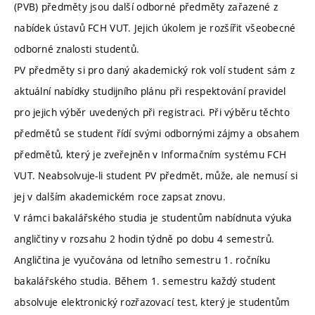
(PVB) předměty jsou další odborné předměty zařazené z
nabídek ústavů FCH VUT. Jejich úkolem je rozšířit všeobecné
odborné znalosti studentů.
PV předměty si pro daný akademický rok volí student sám z
aktuální nabídky studijního plánu při respektování pravidel
pro jejich výběr uvedených při registraci. Při výběru těchto
předmětů se student řídí svými odbornými zájmy a obsahem
předmětů, který je zveřejněn v Informačním systému FCH
VUT. Neabsolvuje-li student PV předmět, může, ale nemusí si
jej v dalším akademickém roce zapsat znovu.
V rámci bakalářského studia je studentům nabídnuta výuka
angličtiny v rozsahu 2 hodin týdně po dobu 4 semestrů.
Angličtina je vyučována od letního semestru 1. ročníku
bakalářského studia. Během 1. semestru každý student
absolvuje elektronický rozřazovací test, který je studentům