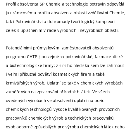
Profil absolventa SP Chemie a technologie potravin odpovídá
jak rámcovému profilu absolventa oblasti vzdělávání Chemie,
tak i Potravinářství a dohromady tvoří logický komplexní
celek s uplatněním v řadě výrobních i nevýrobních oblastí.
Potenciálními průmyslovými zaměstnavateli absolventů
programu CHTP jsou zejména potravinářské, farmaceutické
a biotechnologické firmy; z širšího hlediska sem lze zahrnout
i velmi příbuzné odvětví kosmetických firem a také
krmivářských výrob. Uplatní se také v chemických výrobách
zaměřených na zpracování přírodních látek. Ve všech
uvedených výrobách se absolventi uplatní na pozici
chemických technologů, vysoce kvalifikovaných provozních
pracovníků chemických výrob a technických pracovníků,
osob odborně způsobilých pro výrobu chemických látek nebo