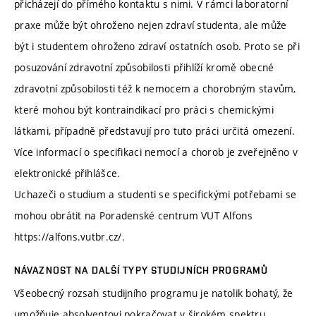
přicházejí do přímého kontaktu s nimi. V rámci laboratorní
praxe může být ohroženo nejen zdraví studenta, ale může
být i studentem ohroženo zdraví ostatních osob. Proto se při
posuzování zdravotní způsobilosti přihlíží kromě obecné
zdravotní způsobilosti též k nemocem a chorobným stavům,
které mohou být kontraindikací pro práci s chemickými
látkami, případně představují pro tuto práci určitá omezení.
Více informací o specifikaci nemocí a chorob je zveřejněno v
elektronické přihlášce.
Uchazeči o studium a studenti se specifickými potřebami se
mohou obrátit na Poradenské centrum VUT Alfons
https://alfons.vutbr.cz/.
NÁVAZNOST NA DALŠÍ TYPY STUDIJNÍCH PROGRAMŮ
Všeobecný rozsah studijního programu je natolik bohatý, že
umožňuje absolventovi pokračovat v širokém spektru