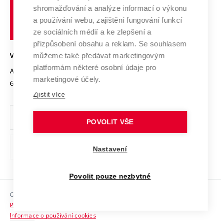
Vysoké
Výzkumné infrastruktury
shromažďování a analýze informací o výkonu
Udržitelná univerzita
učení
Služby univerzity
Transfer znalostí
a používání webu, zajištění fungování funkcí
technické
Podnikavá univerzita / ContriBUTe
Mezinárodní dohody
ze sociálních médií a ke zlepšení a
Open Science
v
Bezpečná univerzita
přizpůsobení obsahu a reklam. Se souhlasem
Univerzitní sítě
Brně
Projekty
můžeme také předávat marketingovým
VYSOKÉ UČENÍ TECHNICKÉ V BRNĚ
Vyznamenání
platformám některé osobní údaje pro
Projekty ze strukturálních fondů
Antonínská 548/1
www.vut.cz
marketingové účely.
Organizační struktura
602 00 Brno
vut@vutbr.cz
Specifický výzkum
Zjistit více
Úřední deska
Ochrana osobních údajů
POVOLIT VŠE
(externí
Pracovní příležitosti
Nastavení
odkaz)
Podpora a rozvoj zaměstnanců a studujících
Povolit pouze nezbytné
Rovné příležitosti
Copyright © 2026 VUT
Sociální bezpečí
Prohlášení o přístupnosti
HR Award
Informace o používání cookies