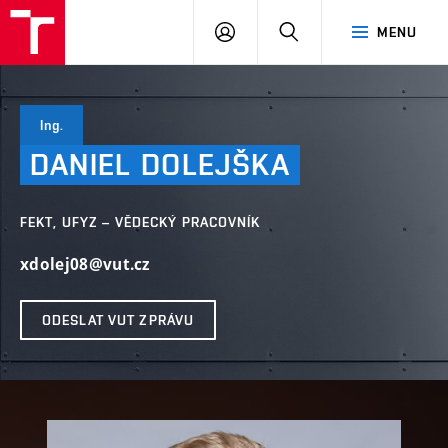
VUT
PŘIHLÁSIT
HLEDAT
MENU
SE
Ing.
DANIEL
DOLEJŠKA
FEKT, UFYZ – VĚDECKÝ PRACOVNÍK
xdolej08@vut.cz
ODESLAT VUT ZPRÁVU