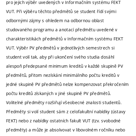
pro jejich výběr uvedených v Informačním systému FEKT
VUT. Při výběru těchto předmětů se student řídí svými
odbornými zájmy s ohledem na odbornou oblast
studovaného programu a anotací předmětu uvedené v
charakteristikách předmětů v Informačním systému FEKT
VUT. Výběr PV předmětů v jednotlivých semestrech si
student volí tak, aby při ukončení svého studia dosáhl
alespoň předepsané minimum kreditů v každé skupině PV
předmětů, přitom nezískání minimálního počtu kreditů v
jedné skupině PV předmětů nelze kompenzovat překročením
počtu kreditů získaných v jiné skupině PV předmětů.
Volitelné předměty rozšiřují všeobecné znalosti studentů.
Předměty si volí student sám z celofakultní nabídky (ústavy
FEKT) nebo z nabídky ostatních fakult VUT (tzv. svobodné
předměty) a může je absolvovat v libovolném ročníku nebo