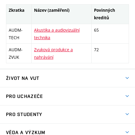
Zkratka
Název (zaměření)
Povinných
kreditů
AUDM-
Akustika a audiovizuální
65
TECH
technika
AUDM-
Zvuková produkce a
72
ZVUK
nahrávání
ŽIVOT NA VUT
Atmosféra VUT
PRO UCHAZEČE
Prostory školy
Proč na VUT
Koleje
PRO STUDENTY
Studijní programy
Stravování
Předměty
Studijní předpisy
Studium a stáže v zahraničí
Stipendia
Dny otevřených dveří
VĚDA A VÝZKUM
Sport na VUT