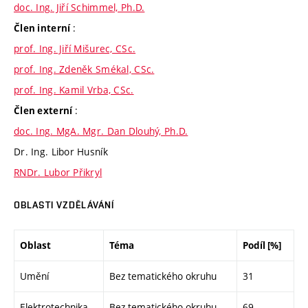
doc. Ing. Jiří Schimmel, Ph.D.
:
Člen interní
prof. Ing. Jiří Mišurec, CSc.
prof. Ing. Zdeněk Smékal, CSc.
prof. Ing. Kamil Vrba, CSc.
:
Člen externí
doc. Ing. MgA. Mgr. Dan Dlouhý, Ph.D.
Dr. Ing. Libor Husník
RNDr. Lubor Přikryl
OBLASTI VZDĚLÁVÁNÍ
Oblast
Téma
Podíl [%]
Umění
Bez tematického okruhu
31
Elektrotechnika
Bez tematického okruhu
69