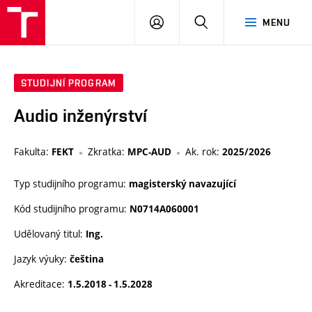
VUT
PŘIHLÁSIT
HLEDAT
MENU
SE
STUDIJNÍ PROGRAM
Audio inženýrství
Fakulta:
Zkratka:
Ak. rok:
FEKT
MPC-AUD
2025/2026
Typ studijního programu:
magisterský navazující
Kód studijního programu:
N0714A060001
Udělovaný titul:
Ing.
Jazyk výuky:
čeština
Akreditace:
1.5.2018 - 1.5.2028