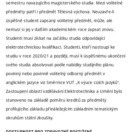
semestru navazujícího magisterského studia. Mezi volitelné
předměty patří i předmět Tělesná výchova. Neuzavře-li
úspěšně student zapsaný volitelný předmět, může, ale
nemusí si jej v dalším akademickém roce zapsat znovu.
Studenti musí získat na začátku studia odpovídající
elektrotechnickou kvalifikaci. Studenti, kteří nastoupí ke
studiu v roce 2020/21 a později, musí k úspěšnému ukončení
svého studia absolvovat podle nabídky studijního plánu
povinný nebo povinně volitelný odborný předmět v
anglickém jazyce viz Směrnice VUT „K výuce cizích jazyků“.
Zastoupení oblastí vzdělávání Elektrotechnika a Umění bylo
stanoveno na základě poměru kreditů za předměty
profilujícího základu přináležejícím základním tematickým
okruhům státní zkoušky.
DOSTUPNOST PRO ZDRAVOTNĚ POSTIŽENÉ