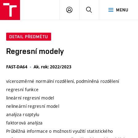
VUT
PŘIHLÁSIT
HLEDAT
MENU
SE
DETAIL PŘEDMĚTU
Regresní modely
FAST-DA64
Ak. rok: 2022/2023
vícerozměrné normální rozdělení, podmíněná rozdělení
regresní funkce
lineární regresní model
nelineární regresní model
analýza rozptylu
faktorová analýza
Průběžná informace o možnosti využití statistického