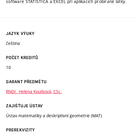
software STATISTICA a EXCEL při aplikacích probírané látky.
JAZYK VÝUKY
čeština
POČET KREDITŮ
10
GARANT PŘEDMĚTU
RNDr. Helena Koutková, CSc.
ZAJIŠŤUJE ÚSTAV
Ústav matematiky a deskriptivní geometrie (MAT)
PREREKVIZITY