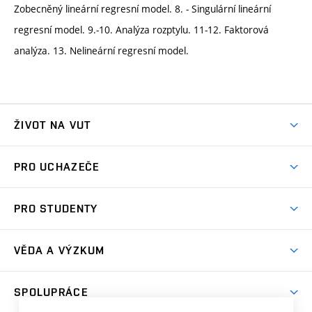
Zobecněný lineární regresní model. 8. - Singulární lineární
regresní model. 9.-10. Analýza rozptylu. 11-12. Faktorová
analýza. 13. Nelineární regresní model.
ŽIVOT NA VUT
Atmosféra VUT
PRO UCHAZEČE
Prostory školy
Proč na VUT
Koleje
PRO STUDENTY
Studijní programy
Stravování
Předměty
Studijní předpisy
Studium a stáže v zahraničí
Stipendia
Dny otevřených dveří
VĚDA A VÝZKUM
Sport na VUT
(externí
Studijní programy
Poplatky za studium
Uznání zahraničního vzdělání
Knihovny
Aktivity pro juniory
Studentský život
odkaz)
Věda a výzkum na VUT
Harmonogram akademického roku
Zpracování osobních údajů studentů
Sociální bezpečí
SPOLUPRÁCE
Celoživotní vzdělávání
Brno
Podpora excelence
Závěrečné práce
Studium bez bariér