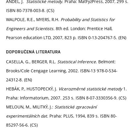
ANDĚL, J.
Statistické metody
. Praha: MatFyzPress, 2007, 299 s.
ISBN 80-7378-003-8. (CS)
WALPOLE, R.E., MYERS, R.H.
Probability and Statistics for
Engineers and Scientists.
8th ed. London: Prentice Hall,
Pearson education LTD, 2007, 823 p. ISBN 0-13-204767-5. (EN)
DOPORUČENÁ LITERATURA
CASELLA, G., BERGER, R.L.
Statistical Inference.
Belmont:
Brooks/Cole Cengage Learning, 2002. ISBN-13 978-0-534-
24312-8. (EN)
HEBÁK, P., HUSTOPECKÝ, J.
Vícerozměrné statistické metody
1.
Praha: Informatorium, 2007. 253 s. ISBN 8-07-3330356-9. (CS)
MELOUN, M., MILITKÝ, J.:
Statistické zpracování
experimentálních dat.
Praha: PLUS, 1994, 839 s. ISBN 80-
85297-56-6. (CS)