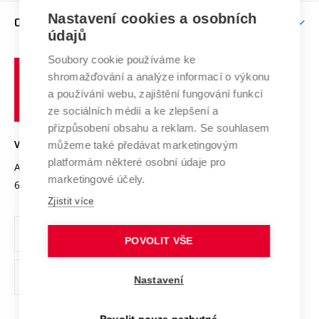
Zpracování osobních údajů uchazečů o studium
Firemní spolupráce
Mezinárodní vědecká rada
Nastavení cookies a osobních
O UNIVERZITĚ
Doktorské studium
Podpora podnikání
E-přihláška
údajů
Zahraniční spolupráce
Systém zajišťování kvality výzkumu
Profil univerzity
Spolupráce se školami
Soubory cookie používáme ke
Vysoké
Výzkumné infrastruktury
shromažďování a analýze informací o výkonu
Udržitelná univerzita
učení
Služby univerzity
Transfer znalostí
a používání webu, zajištění fungování funkcí
technické
Podnikavá univerzita / ContriBUTe
Mezinárodní dohody
ze sociálních médií a ke zlepšení a
Open Science
v
Bezpečná univerzita
přizpůsobení obsahu a reklam. Se souhlasem
Univerzitní sítě
Brně
Projekty
můžeme také předávat marketingovým
VYSOKÉ UČENÍ TECHNICKÉ V BRNĚ
Vyznamenání
platformám některé osobní údaje pro
Projekty ze strukturálních fondů
Antonínská 548/1
www.vut.cz
marketingové účely.
Organizační struktura
602 00 Brno
vut@vutbr.cz
Specifický výzkum
Zjistit více
Úřední deska
Ochrana osobních údajů
POVOLIT VŠE
(externí
Pracovní příležitosti
Nastavení
odkaz)
Podpora a rozvoj zaměstnanců a studujících