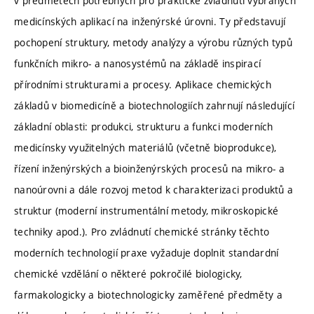
v předmětech potřebných pro praktické zvládnutí vybraných
medicínských aplikací na inženýrské úrovni. Ty představují
pochopení struktury, metody analýzy a výrobu různých typů
funkčních mikro- a nanosystémů na základě inspirací
přírodními strukturami a procesy. Aplikace chemických
základů v biomedicíně a biotechnologiích zahrnují následující
základní oblasti: produkci, strukturu a funkci moderních
medicínsky využitelných materiálů (včetně bioprodukce),
řízení inženýrských a bioinženýrských procesů na mikro- a
nanoúrovni a dále rozvoj metod k charakterizaci produktů a
struktur (moderní instrumentální metody, mikroskopické
techniky apod.). Pro zvládnutí chemické stránky těchto
moderních technologií praxe vyžaduje doplnit standardní
chemické vzdělání o některé pokročilé biologicky,
farmakologicky a biotechnologicky zaměřené předměty a