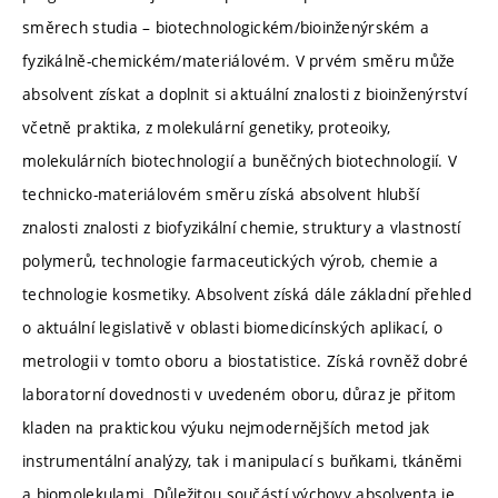
směrech studia – biotechnologickém/bioinženýrském a
fyzikálně-chemickém/materiálovém. V prvém směru může
absolvent získat a doplnit si aktuální znalosti z bioinženýrství
včetně praktika, z molekulární genetiky, proteoiky,
molekulárních biotechnologií a buněčných biotechnologií. V
technicko-materiálovém směru získá absolvent hlubší
znalosti znalosti z biofyzikální chemie, struktury a vlastností
polymerů, technologie farmaceutických výrob, chemie a
technologie kosmetiky. Absolvent získá dále základní přehled
o aktuální legislativě v oblasti biomedicínských aplikací, o
metrologii v tomto oboru a biostatistice. Získá rovněž dobré
laboratorní dovednosti v uvedeném oboru, důraz je přitom
kladen na praktickou výuku nejmodernějších metod jak
instrumentální analýzy, tak i manipulací s buňkami, tkáněmi
a biomolekulami. Důležitou součástí výchovy absolventa je