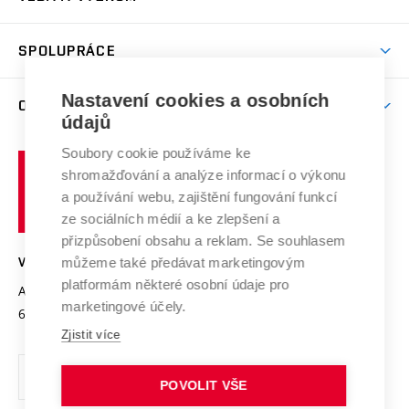
(externí
Studijní programy
Poplatky za studium
Uznání zahraničního vzdělání
Knihovny
Aktivity pro juniory
Studentský život
odkaz)
Věda a výzkum na VUT
Harmonogram akademického roku
Zpracování osobních údajů studentů
Sociální bezpečí
SPOLUPRÁCE
Celoživotní vzdělávání
Brno
Podpora excelence
Závěrečné práce
Studium bez bariér
Zpracování osobních údajů uchazečů o studium
Firemní spolupráce
Mezinárodní vědecká rada
Nastavení cookies a osobních
O UNIVERZITĚ
Doktorské studium
Podpora podnikání
E-přihláška
údajů
Zahraniční spolupráce
Systém zajišťování kvality výzkumu
Profil univerzity
Spolupráce se školami
Soubory cookie používáme ke
Vysoké
Výzkumné infrastruktury
shromažďování a analýze informací o výkonu
Udržitelná univerzita
učení
Služby univerzity
Transfer znalostí
a používání webu, zajištění fungování funkcí
technické
Podnikavá univerzita / ContriBUTe
Mezinárodní dohody
ze sociálních médií a ke zlepšení a
Open Science
v
Bezpečná univerzita
přizpůsobení obsahu a reklam. Se souhlasem
Univerzitní sítě
Brně
Projekty
můžeme také předávat marketingovým
VYSOKÉ UČENÍ TECHNICKÉ V BRNĚ
Vyznamenání
platformám některé osobní údaje pro
Projekty ze strukturálních fondů
Antonínská 548/1
www.vut.cz
marketingové účely.
Organizační struktura
602 00 Brno
vut@vutbr.cz
Specifický výzkum
Zjistit více
Úřední deska
Ochrana osobních údajů
POVOLIT VŠE