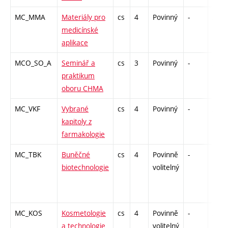
MC_MMA
Materiály pro
cs
4
Povinný
-
zk
medicínské
aplikace
MCO_SO_A
Seminář a
cs
3
Povinný
-
zá
praktikum
oboru CHMA
MC_VKF
Vybrané
cs
4
Povinný
-
zk
kapitoly z
farmakologie
MC_TBK
Buněčné
cs
4
Povinně
-
kl
biotechnologie
volitelný
MC_KOS
Kosmetologie
cs
4
Povinně
-
zk
a technologie
volitelný