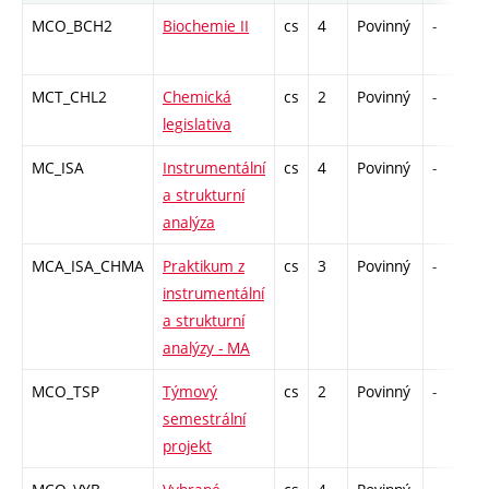
MCO_BCH2
Biochemie II
cs
4
Povinný
-
MCT_CHL2
Chemická
cs
2
Povinný
-
legislativa
MC_ISA
Instrumentální
cs
4
Povinný
-
a strukturní
analýza
MCA_ISA_CHMA
Praktikum z
cs
3
Povinný
-
instrumentální
a strukturní
analýzy - MA
MCO_TSP
Týmový
cs
2
Povinný
-
semestrální
projekt