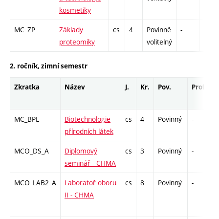
kosmetiky
MC_ZP
Základy
cs
4
Povinně
-
zk
proteomiky
volitelný
2. ročník, zimní semestr
Zkratka
Název
J.
Kr.
Pov.
Prof.
U
MC_BPL
Biotechnologie
cs
4
Povinný
-
z
přírodních látek
MCO_DS_A
Diplomový
cs
3
Povinný
-
z
seminář - CHMA
MCO_LAB2_A
Laboratoř oboru
cs
8
Povinný
-
k
II - CHMA