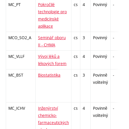
MC_PT
Pokročilé
cs
4
Povinný
-
z
technologie pro
medicínské
aplikace
MCO_SO2_A
Seminář oboru
cs
3
Povinný
-
z
II - CHMA
MC_VLLF
Vývoj léků a
cs
4
Povinný
-
z
lékových forem
MC_BST
Biostatistika
cs
3
Povinně
-
k
volitelný
MC_ICHV
Inženýrství
cs
4
Povinně
-
z
chemicko-
volitelný
farmaceutických