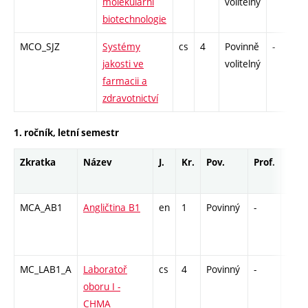
molekulární
volitelný
biotechnologie
MCO_SJZ
Systémy
cs
4
Povinně
-
jakosti ve
volitelný
farmacii a
zdravotnictví
1. ročník, letní semestr
Zkratka
Název
J.
Kr.
Pov.
Prof.
Uk.
MCA_AB1
Angličtina B1
en
1
Povinný
-
zk
MC_LAB1_A
Laboratoř
cs
4
Povinný
-
kl
oboru I -
CHMA