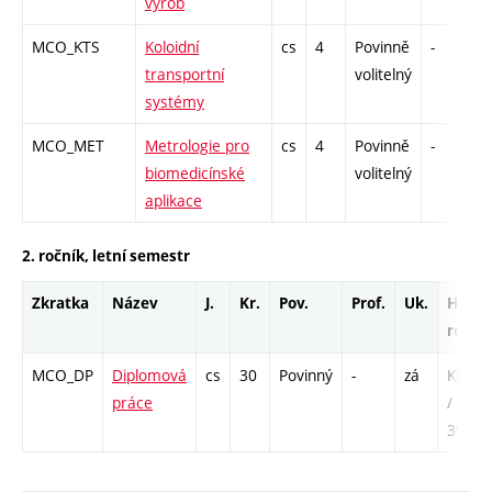
výrob
MCO_KTS
Koloidní
cs
4
Povinně
-
z
transportní
volitelný
systémy
MCO_MET
Metrologie pro
cs
4
Povinně
-
z
biomedicínské
volitelný
aplikace
2. ročník, letní semestr
Zkratka
Název
J.
Kr.
Pov.
Prof.
Uk.
Hod.
rozsa
MCO_DP
Diplomová
cs
30
Povinný
-
zá
KK - 2
práce
/ SL -
390