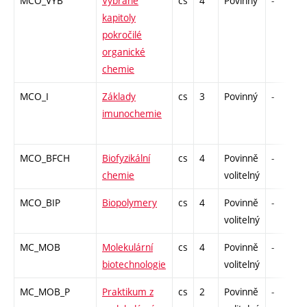
MCO_VYB
Vybrané
cs
4
Povinný
-
kapitoly
pokročilé
organické
chemie
MCO_I
Základy
cs
3
Povinný
-
imunochemie
MCO_BFCH
Biofyzikální
cs
4
Povinně
-
chemie
volitelný
MCO_BIP
Biopolymery
cs
4
Povinně
-
volitelný
MC_MOB
Molekulární
cs
4
Povinně
-
biotechnologie
volitelný
MC_MOB_P
Praktikum z
cs
2
Povinně
-