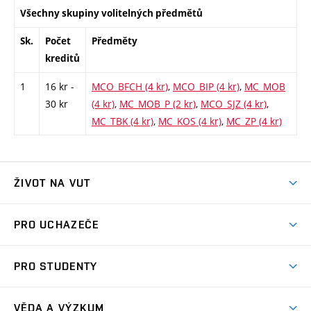
Všechny skupiny volitelných předmětů
Sk.
Počet
Předměty
kreditů
1
16 kr -
MCO_BFCH (4 kr)
,
MCO_BIP (4 kr)
,
MC_MOB
30 kr
(4 kr)
,
MC_MOB_P (2 kr)
,
MCO_SJZ (4 kr)
,
MC_TBK (4 kr)
,
MC_KOS (4 kr)
,
MC_ZP (4 kr)
ŽIVOT NA VUT
Atmosféra VUT
PRO UCHAZEČE
Prostory školy
Proč na VUT
Koleje
PRO STUDENTY
Studijní programy
Stravování
Předměty
Studijní předpisy
Studium a stáže v zahraničí
Stipendia
Dny otevřených dveří
VĚDA A VÝZKUM
Sport na VUT