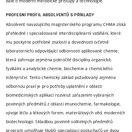
dále o moderní metodické přístupy a technologie.
PROFESNÍ PROFIL ABSOLVENTŮ S PŘÍKLADY
Absolvent navazujícího magisterského programu CHMA získá
přehledné i specializované interdisciplinární vzdělání, které
mu poskytne potřebné znalosti a dovednosti (včetně
laboratorních) odpovídající odbornosti aplikované chemie,
která zahrnuje zejména pokročilé disciplíny organické,
fyzikální a analytické chemie, biochemie a chemického
inženýrství. Tento chemický základ požadovaný zejména
odbornou praxí je pro potřeby uplatnění v oblasti
biomedicínských aplikací rozvinut zařazením vybraných
povinných předmětů z oblasti imunochemie, farmakologie,
vývoje léčiv a lékových forem, materiálových věd, moderních
biotechnologií. Skladbou povinně volitelných předmětů
program umožňuje hlubší specializaci posluchačů ve dvou