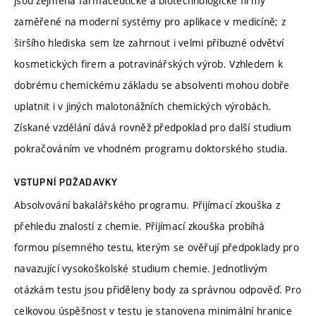
jsou zejména farmaceutické a biotechnologické firmy
zaměřené na moderní systémy pro aplikace v medicíně; z
širšího hlediska sem lze zahrnout i velmi příbuzné odvětví
kosmetických firem a potravinářských výrob. Vzhledem k
dobrému chemickému základu se absolventi mohou dobře
uplatnit i v jiných malotonážních chemických výrobách.
Získané vzdělání dává rovněž předpoklad pro další studium
pokračováním ve vhodném programu doktorského studia.
VSTUPNÍ POŽADAVKY
Absolvování bakalářského programu. Přijímací zkouška z
přehledu znalostí z chemie. Přijímací zkouška probíhá
formou písemného testu, kterým se ověřují předpoklady pro
navazující vysokoškolské studium chemie. Jednotlivým
otázkám testu jsou přiděleny body za správnou odpověď. Pro
celkovou úspěšnost v testu je stanovena minimální hranice