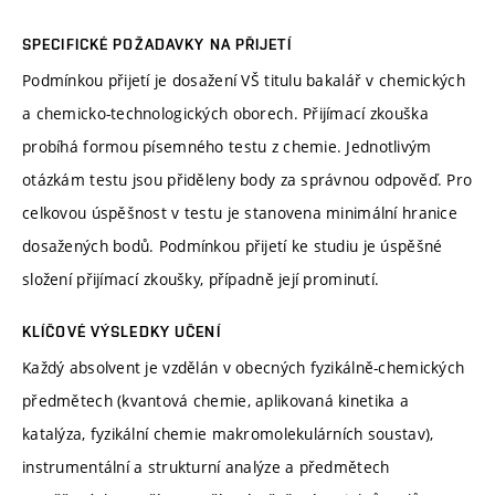
SPECIFICKÉ POŽADAVKY NA PŘIJETÍ
Podmínkou přijetí je dosažení VŠ titulu bakalář v chemických
a chemicko-technologických oborech. Přijímací zkouška
probíhá formou písemného testu z chemie. Jednotlivým
otázkám testu jsou přiděleny body za správnou odpověď. Pro
celkovou úspěšnost v testu je stanovena minimální hranice
dosažených bodů. Podmínkou přijetí ke studiu je úspěšné
složení přijímací zkoušky, případně její prominutí.
KLÍČOVÉ VÝSLEDKY UČENÍ
Každý absolvent je vzdělán v obecných fyzikálně-chemických
předmětech (kvantová chemie, aplikovaná kinetika a
katalýza, fyzikální chemie makromolekulárních soustav),
instrumentální a strukturní analýze a předmětech