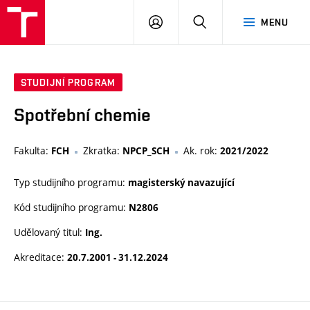
VUT
PŘIHLÁSIT
HLEDAT
MENU
SE
STUDIJNÍ PROGRAM
Spotřební chemie
Fakulta:
Zkratka:
Ak. rok:
FCH
NPCP_SCH
2021/2022
Typ studijního programu:
magisterský navazující
Kód studijního programu:
N2806
Udělovaný titul:
Ing.
Akreditace:
20.7.2001 - 31.12.2024