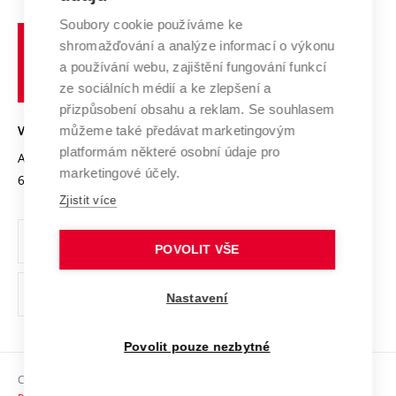
Systém zajišťování kvality výzkumu
Profil univerzity
Spolupráce se školami
Soubory cookie používáme ke
Vysoké
Výzkumné infrastruktury
shromažďování a analýze informací o výkonu
Udržitelná univerzita
učení
Služby univerzity
Transfer znalostí
a používání webu, zajištění fungování funkcí
technické
Podnikavá univerzita / ContriBUTe
Mezinárodní dohody
ze sociálních médií a ke zlepšení a
Open Science
v
Bezpečná univerzita
přizpůsobení obsahu a reklam. Se souhlasem
Univerzitní sítě
Brně
Projekty
můžeme také předávat marketingovým
VYSOKÉ UČENÍ TECHNICKÉ V BRNĚ
Vyznamenání
platformám některé osobní údaje pro
Projekty ze strukturálních fondů
Antonínská 548/1
www.vut.cz
marketingové účely.
Organizační struktura
602 00 Brno
vut@vutbr.cz
Specifický výzkum
Zjistit více
Úřední deska
Ochrana osobních údajů
POVOLIT VŠE
(externí
Pracovní příležitosti
Nastavení
odkaz)
Podpora a rozvoj zaměstnanců a studujících
Povolit pouze nezbytné
Rovné příležitosti
Copyright © 2026 VUT
Sociální bezpečí