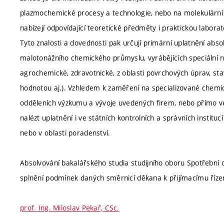
plazmochemické procesy a technologie, nebo na molekulární 
nabízejí odpovídající teoretické předměty i praktickou laborat
Tyto znalosti a dovednosti pak určují primární uplatnění abso
malotonážního chemického průmyslu, vyrábějících speciální 
agrochemické, zdravotnické, z oblasti povrchových úprav, sta
hodnotou aj.). Vzhledem k zaměření na specializované chemic
odděleních výzkumu a vývoje uvedených firem, nebo přímo ve
nalézt uplatnění i ve státních kontrolních a správních instit
nebo v oblasti poradenství.
Absolvování bakalářského studia studijního oboru Spotřební 
splnění podmínek daných směrnicí děkana k přijímacímu řízen
prof. Ing. Miloslav Pekař, CSc.