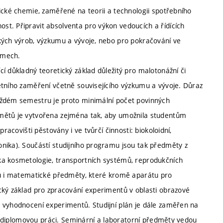
ické chemie, zaměřené na teorii a technologii spotřebního
t. Připravit absolventa pro výkon vedoucích a řídících
kých výrob, výzkumu a vývoje, nebo pro pokračování ve
amech.
í důkladný teoretický základ důležitý pro malotonážní či
étního zaměření včetně souvisejícího výzkumu a vývoje. Důraz
aždém semestru je proto minimální počet povinných
dmětů je vytvořena zejména tak, aby umožnila studentům
racovišti pěstovány i ve tvůrčí činnosti: biokoloidní,
nika). Součástí studijního programu jsou tak předměty z
ka kosmetologie, transportních systémů, reprodukčních
ou i matematické předměty, které kromě aparátu pro
cký základ pro zpracování experimentů v oblasti obrazové
 vyhodnocení experimentů. Studijní plán je dále zaměřen na
e v diplomovou práci. Seminární a laboratorní předměty vedou