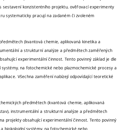
 sestavení konzistentního projektu, ověřovací experimenty
tru systematicky pracují na zadaném či zvoleném
 předmětech (kvantová chemie, aplikovaná kinetika a
trumentální a strukturní analýze a předmětech zaměřených
obsahující experimentální činnost. Tento povinný základ je dle
oidní systémy, na fotochemické nebo plazmochemické procesy a
aplikace. Všechna zaměření nabízejí odpovídající teoretické
ě-chemických předmětech (kvantová chemie, aplikovaná
stav), instrumentální a strukturní analýze a předmětech
na projekty obsahující experimentální činnost. Tento povinný
ní a biokoloidní systémy, na fotochemické nebo