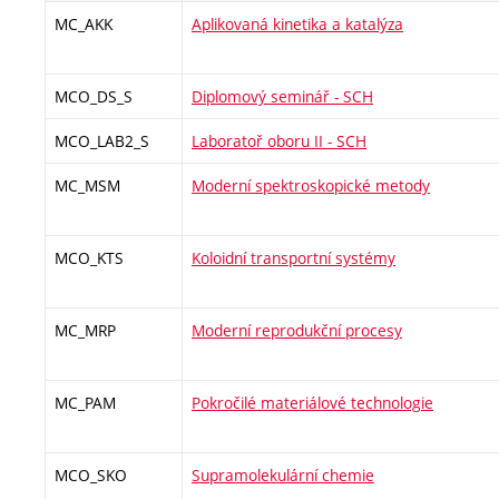
MC_AKK
Aplikovaná kinetika a katalýza
MCO_DS_S
Diplomový seminář - SCH
MCO_LAB2_S
Laboratoř oboru II - SCH
MC_MSM
Moderní spektroskopické metody
MCO_KTS
Koloidní transportní systémy
MC_MRP
Moderní reprodukční procesy
MC_PAM
Pokročilé materiálové technologie
MCO_SKO
Supramolekulární chemie