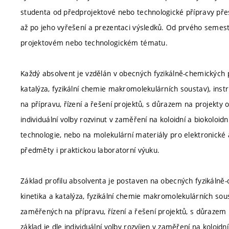
studenta od předprojektové nebo technologické přípravy přes
až po jeho vyřešení a prezentaci výsledků. Od prvého semes
projektovém nebo technologickém tématu.
Každý absolvent je vzdělán v obecných fyzikálně-chemických
katalýza, fyzikální chemie makromolekulárních soustav), ins
na přípravu, řízení a řešení projektů, s důrazem na projekty 
individuální volby rozvinut v zaměření na koloidní a biokol
technologie, nebo na molekulární materiály pro elektronické 
předměty i praktickou laboratorní výuku.
Základ profilu absolventa je postaven na obecných fyzikáln
kinetika a katalýza, fyzikální chemie makromolekulárních sou
zaměřených na přípravu, řízení a řešení projektů, s důrazem 
základ je dle individuální volby rozvíjen v zaměření na koloid