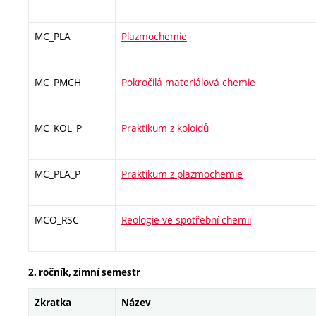
MC_PLA
Plazmochemie
MC_PMCH
Pokročilá materiálová chemie
MC_KOL_P
Praktikum z koloidů
MC_PLA_P
Praktikum z plazmochemie
MCO_RSC
Reologie ve spotřební chemii
2. ročník, zimní semestr
Zkratka
Název