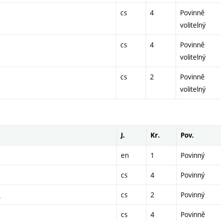
cs
4
Povinně
volitelný
cs
4
Povinně
volitelný
cs
2
Povinně
volitelný
J.
Kr.
Pov.
en
1
Povinný
cs
4
Povinný
I
cs
2
Povinný
cs
4
Povinně