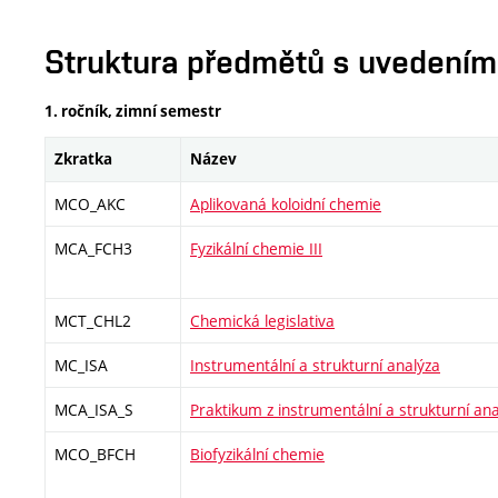
Struktura předmětů s uvedením E
1. ročník, zimní semestr
Zkratka
Název
MCO_AKC
Aplikovaná koloidní chemie
MCA_FCH3
Fyzikální chemie III
MCT_CHL2
Chemická legislativa
MC_ISA
Instrumentální a strukturní analýza
MCA_ISA_S
Praktikum z instrumentální a strukturní ana
MCO_BFCH
Biofyzikální chemie