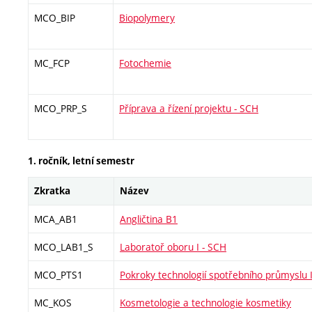
MCO_BIP
Biopolymery
MC_FCP
Fotochemie
MCO_PRP_S
Příprava a řízení projektu - SCH
1. ročník, letní semestr
Zkratka
Název
MCA_AB1
Angličtina B1
MCO_LAB1_S
Laboratoř oboru I - SCH
MCO_PTS1
Pokroky technologií spotřebního průmyslu 
MC_KOS
Kosmetologie a technologie kosmetiky