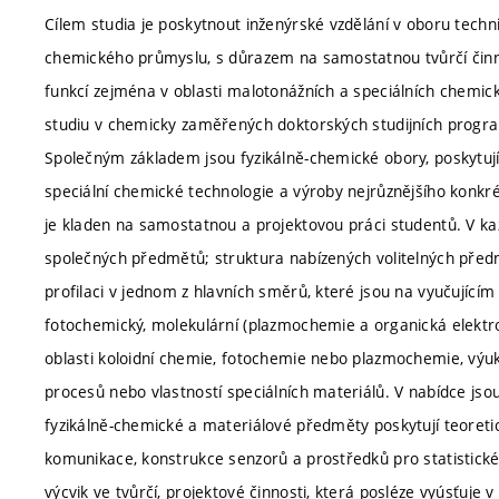
Cílem studia je poskytnout inženýrské vzdělání v oboru techn
chemického průmyslu, s důrazem na samostatnou tvůrčí činnos
funkcí zejména v oblasti malotonážních a speciálních chemic
studiu v chemicky zaměřených doktorských studijních progr
Společným základem jsou fyzikálně-chemické obory, poskytujíc
speciální chemické technologie a výroby nejrůznějšího konkr
je kladen na samostatnou a projektovou práci studentů. V k
společných předmětů; struktura nabízených volitelných pře
profilaci v jednom z hlavních směrů, které jsou na vyučujícím p
fotochemický, molekulární (plazmochemie a organická elektro
oblasti koloidní chemie, fotochemie nebo plazmochemie, výu
procesů nebo vlastností speciálních materiálů. V nabídce js
fyzikálně-chemické a materiálové předměty poskytují teoreti
komunikace, konstrukce senzorů a prostředků pro statistické
výcvik ve tvůrčí, projektové činnosti, která posléze vyúsťuj