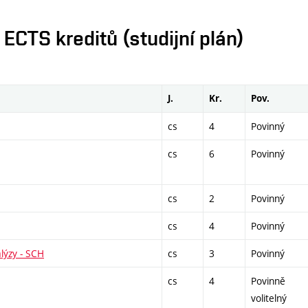
CTS kreditů (studijní plán)
J.
Kr.
Pov.
cs
4
Povinný
cs
6
Povinný
cs
2
Povinný
cs
4
Povinný
lýzy - SCH
cs
3
Povinný
cs
4
Povinně
volitelný