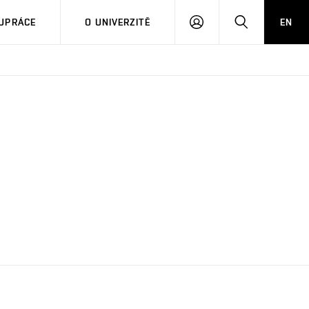
PŘIHLÁSIT
HLEDAT
UPRÁCE
O UNIVERZITĚ
EN
SE