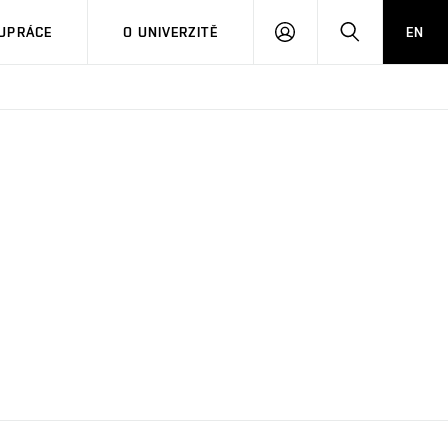
PŘIHLÁSIT
HLEDAT
UPRÁCE
O UNIVERZITĚ
EN
SE