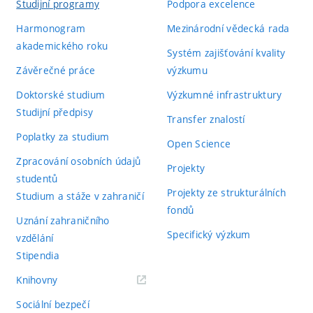
Studijní programy
Podpora excelence
Harmonogram
Mezinárodní vědecká rada
akademického roku
Systém zajišťování kvality
Závěrečné práce
výzkumu
Doktorské studium
Výzkumné infrastruktury
Studijní předpisy
Transfer znalostí
Poplatky za studium
Open Science
Zpracování osobních údajů
Projekty
studentů
Projekty ze strukturálních
Studium a stáže v zahraničí
fondů
Uznání zahraničního
Specifický výzkum
vzdělání
Stipendia
(externí
Knihovny
odkaz)
Sociální bezpečí