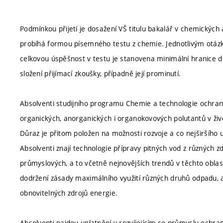
Podmínkou přijetí je dosažení VŠ titulu bakalář v chemických
probíhá formou písemného testu z chemie. Jednotlivým otáz
celkovou úspěšnost v testu je stanovena minimální hranice d
složení přijímací zkoušky, případně její prominutí.
Absolventi studijního programu Chemie a technologie ochran
organických, anorganických i organokovových polutantů v život
Důraz je přitom položen na možnosti rozvoje a co nejširšího u
Absolventi znají technologie přípravy pitných vod z různých 
průmyslových, a to včetně nejnovějších trendů v těchto obl
dodržení zásady maximálního využití různých druhů odpadu, a 
obnovitelných zdrojů energie.
Absolventi najdou uplatnění v rozvíjejícím se průmyslu ochra