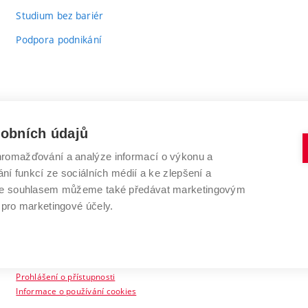
Studium bez bariér
Podpora podnikání
sobních údajů
romažďování a analýze informací o výkonu a
VYSOKÉ UČENÍ TECHNICKÉ V BRNĚ
ní funkcí ze sociálních médií a ke zlepšení a
Antonínská 548/1
www.vut.cz
 Se souhlasem můžeme také předávat marketingovým
602 00 Brno
vut@vutbr.cz
 pro marketingové účely.
Prohlášení o přístupnosti
Informace o používání cookies