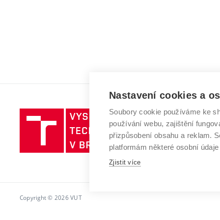
Nastavení cookies a o
Soubory cookie používáme ke sh
Vysoké
používání webu, zajištění fungová
učení
přizpůsobení obsahu a reklam.
technické
platformám některé osobní údaje
v
Brně
Zjistit více
Copyright © 2026 VUT