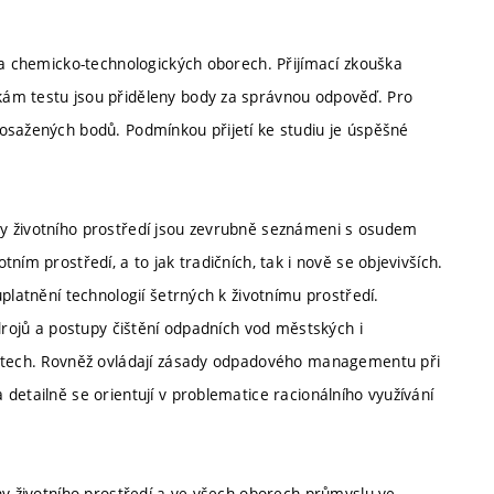
 a chemicko-technologických oborech. Přijímací zkouška
kám testu jsou přiděleny body za správnou odpověď. Pro
osažených bodů. Podmínkou přijetí ke studiu je úspěšné
y životního prostředí jsou zevrubně seznámeni s osudem
ním prostředí, a to jak tradičních, tak i nově se objevivších.
platnění technologií šetrných k životnímu prostředí.
zdrojů a postupy čištění odpadních vod městských i
astech. Rovněž ovládají zásady odpadového managementu při
detailně se orientují v problematice racionálního využívání
ny životního prostředí a ve všech oborech průmyslu ve