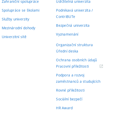
Zahraniční spolupráce
Udržitelná univerzita
Spolupráce se školami
Podnikavá univerzita /
ContriBUTe
Služby univerzity
Bezpečná univerzita
Mezinárodní dohody
Vyznamenání
Univerzitní sítě
Organizační struktura
Úřední deska
Ochrana osobních údajů
(externí
Pracovní příležitosti
odkaz)
Podpora a rozvoj
zaměstnanců a studujících
Rovné příležitosti
Sociální bezpečí
HR Award