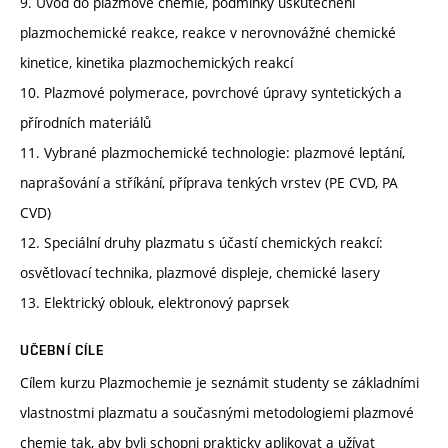
9. Úvod do plazmové chemie, podmínky uskutečnění
plazmochemické reakce, reakce v nerovnovážné chemické
kinetice, kinetika plazmochemických reakcí
10. Plazmové polymerace, povrchové úpravy syntetických a
přírodních materiálů
11. Vybrané plazmochemické technologie: plazmové leptání,
naprašování a stříkání, příprava tenkých vrstev (PE CVD, PA
CVD)
12. Speciální druhy plazmatu s účastí chemických reakcí:
osvětlovací technika, plazmové displeje, chemické lasery
13. Elektrický oblouk, elektronový paprsek
UČEBNÍ CÍLE
Cílem kurzu Plazmochemie je seznámit studenty se základními
vlastnostmi plazmatu a současnými metodologiemi plazmové
chemie tak, aby byli schopni prakticky aplikovat a užívat