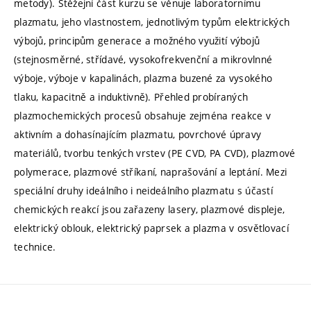
metody). Stěžejní část kurzu se věnuje laboratornímu
plazmatu, jeho vlastnostem, jednotlivým typům elektrických
výbojů, principům generace a možného využití výbojů
(stejnosměrné, střídavé, vysokofrekvenční a mikrovlnné
výboje, výboje v kapalinách, plazma buzené za vysokého
tlaku, kapacitně a induktivně). Přehled probíraných
plazmochemických procesů obsahuje zejména reakce v
aktivním a dohasínajícím plazmatu, povrchové úpravy
materiálů, tvorbu tenkých vrstev (PE CVD, PA CVD), plazmové
polymerace, plazmové stříkaní, naprašování a leptání. Mezi
speciální druhy ideálního i neideálního plazmatu s účastí
chemických reakcí jsou zařazeny lasery, plazmové displeje,
elektrický oblouk, elektrický paprsek a plazma v osvětlovací
technice.