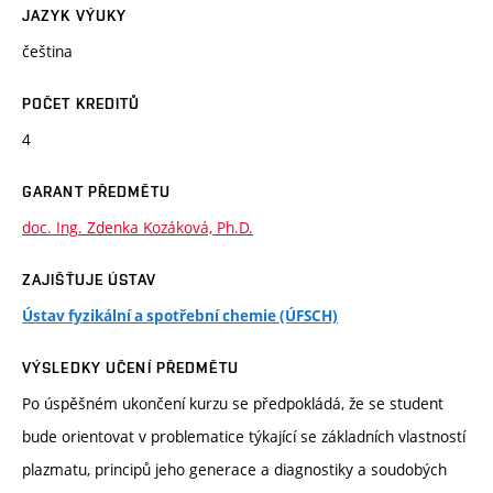
JAZYK VÝUKY
čeština
POČET KREDITŮ
4
GARANT PŘEDMĚTU
doc. Ing. Zdenka Kozáková, Ph.D.
ZAJIŠŤUJE ÚSTAV
Ústav fyzikální a spotřební chemie (ÚFSCH)
VÝSLEDKY UČENÍ PŘEDMĚTU
Po úspěšném ukončení kurzu se předpokládá, že se student
bude orientovat v problematice týkající se základních vlastností
plazmatu, principů jeho generace a diagnostiky a soudobých