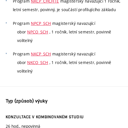
Program
NKCP_CHCHTE
magisterský navazující 1 ročník,
letní semestr, povinný, je součástí profilujícího základu
Program
NPCP_SCH
magisterský navazující
obor
NPCO_SCH
, 1 ročník, letní semestr, povinně
volitelný
Program
NKCP_SCH
magisterský navazující
obor
NKCO_SCH
, 1 ročník, letní semestr, povinně
volitelný
Typ (způsob) výuky
KONZULTACE V KOMBINOVANÉM STUDIU
26 hod., nepovinná