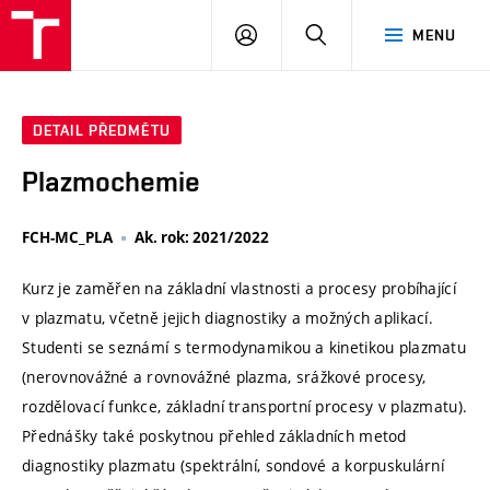
VUT
PŘIHLÁSIT
HLEDAT
MENU
SE
DETAIL PŘEDMĚTU
Plazmochemie
FCH-MC_PLA
Ak. rok: 2021/2022
Kurz je zaměřen na základní vlastnosti a procesy probíhající
v plazmatu, včetně jejich diagnostiky a možných aplikací.
Studenti se seznámí s termodynamikou a kinetikou plazmatu
(nerovnovážné a rovnovážné plazma, srážkové procesy,
rozdělovací funkce, základní transportní procesy v plazmatu).
Přednášky také poskytnou přehled základních metod
diagnostiky plazmatu (spektrální, sondové a korpuskulární