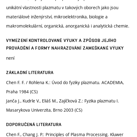
unikátní vlastnosti plazmatu v takových oborech jako jsou
materiálové inženýrství, mikroelektronika, biologie a
makromolekulární, organická, anorganická i analytická chemie.
VYMEZENÍ KONTROLOVANÉ VÝUKY A ZPŮSOB JEJÍHO
PROVÁDĚNÍ A FORMY NAHRAZOVÁNÍ ZAMEŠKANÉ VÝUKY
není
ZÁKLADNÍ LITERATURA
Chen F. F. / Rohlena K.: Úvod do fyziky plazmatu. ACADEMIA,
Praha 1984 (CS)
Janča J., Kudrle V., Eliáš M., Zajíčková Z.: Fyzika plazmatu I.
Masarykova Univerzita, Brno 2003 (CS)
DOPORUČENÁ LITERATURA
Chen F., Chang J. P.: Principles of Plasma Processing. Kluwer