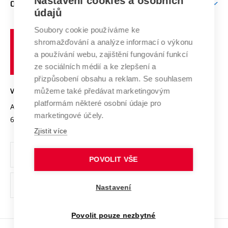
Nastavení cookies a osobních
O UNIVERZITĚ
Doktorské studium
Podpora podnikání
E-přihláška
údajů
Zahraniční spolupráce
Systém zajišťování kvality výzkumu
Profil univerzity
Spolupráce se školami
Soubory cookie používáme ke
Vysoké
Výzkumné infrastruktury
shromažďování a analýze informací o výkonu
Udržitelná univerzita
učení
Služby univerzity
Transfer znalostí
a používání webu, zajištění fungování funkcí
technické
Podnikavá univerzita / ContriBUTe
Mezinárodní dohody
ze sociálních médií a ke zlepšení a
Open Science
v
Bezpečná univerzita
přizpůsobení obsahu a reklam. Se souhlasem
Univerzitní sítě
Brně
Projekty
můžeme také předávat marketingovým
VYSOKÉ UČENÍ TECHNICKÉ V BRNĚ
Vyznamenání
platformám některé osobní údaje pro
Projekty ze strukturálních fondů
Antonínská 548/1
www.vut.cz
marketingové účely.
Organizační struktura
602 00 Brno
vut@vutbr.cz
Specifický výzkum
Zjistit více
Úřední deska
Ochrana osobních údajů
POVOLIT VŠE
(externí
Pracovní příležitosti
Nastavení
odkaz)
Podpora a rozvoj zaměstnanců a studujících
Povolit pouze nezbytné
Rovné příležitosti