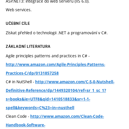
ASP.NET3: integrace do web serveru (IIS 6.0).
Web services.
UČEBNÍ CÍLE
Získat přehled o technologii .NET a programování v C#.
ZÁKLADNÍ LITERATURA
Agile principles patterns and practices in C# -
http://www.amazon.com/Agile-Principles-Patterns-
Practices-C/dp/0131857258
C# in NutShell -
http://www.amazon.com/C-5-0-Nutshell-
Definitive-Reference/dp/1449320104/ref=sr_1_sc_1?
s=books&ie=UTF8&qid=1410518833&sr=1-1-
spell&keywords=C%23+in+nusthell
Clean Code -
http://www.amazon.com/Clean-Code-
Handbook-Software-