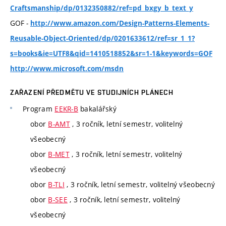
Craftsmanship/dp/0132350882/ref=pd_bxgy_b_text_y
GOF -
http://www.amazon.com/Design-Patterns-Elements-
Reusable-Object-Oriented/dp/0201633612/ref=sr_1_1?
s=books&ie=UTF8&qid=1410518852&sr=1-1&keywords=GOF
http://www.microsoft.com/msdn
ZAŘAZENÍ PŘEDMĚTU VE STUDIJNÍCH PLÁNECH
Program
EEKR-B
bakalářský
obor
B-AMT
, 3 ročník, letní semestr, volitelný
všeobecný
obor
B-MET
, 3 ročník, letní semestr, volitelný
všeobecný
obor
B-TLI
, 3 ročník, letní semestr, volitelný všeobecný
obor
B-SEE
, 3 ročník, letní semestr, volitelný
všeobecný