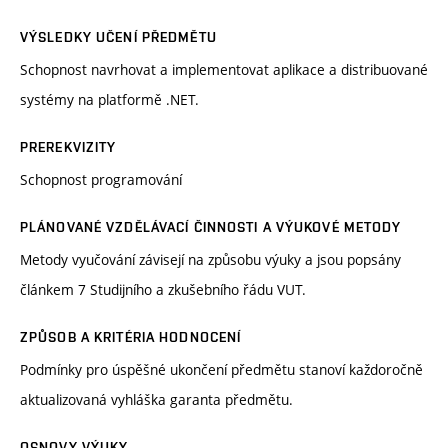
VÝSLEDKY UČENÍ PŘEDMĚTU
Schopnost navrhovat a implementovat aplikace a distribuované
systémy na platformě .NET.
PREREKVIZITY
Schopnost programování
PLÁNOVANÉ VZDĚLÁVACÍ ČINNOSTI A VÝUKOVÉ METODY
Metody vyučování závisejí na způsobu výuky a jsou popsány
článkem 7 Studijního a zkušebního řádu VUT.
ZPŮSOB A KRITÉRIA HODNOCENÍ
Podmínky pro úspěšné ukončení předmětu stanoví každoročně
aktualizovaná vyhláška garanta předmětu.
OSNOVY VÝUKY