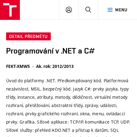
VUT
PŘIHLÁSIT
HLEDAT
MENU
SE
DETAIL PŘEDMĚTU
Programování v .NET a C#
FEKT-XMW5
Ak. rok: 2012/2013
Úvod do platformy .NET. Předkompilovaný kód. Platformová
nezávislost, MSIL, bezpečný kód. Jazyk C#: prvky jazyka, typy
třídy, instance, atributy, metody, dědičnost, virtuální metody
rozhraní, přetěžování, abstraktní třídy, zprávy, události,
rozhraní, prvky grafického rozhraní, okna, menu, ovládaccí
prvky. Grafika. Síťové aplikace: TCP/IP, komunikace TCP, UDP.
Síťové služby: přehled ADO.NET a přístup k datům, SQL