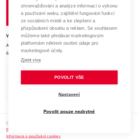
Vysoké
Výzkumné infrastruktury
shromažďování a analýze informací o výkonu
Udržitelná univerzita
učení
Služby univerzity
Transfer znalostí
a používání webu, zajištění fungování funkcí
technické
Podnikavá univerzita / ContriBUTe
Mezinárodní dohody
ze sociálních médií a ke zlepšení a
Open Science
v
Bezpečná univerzita
přizpůsobení obsahu a reklam. Se souhlasem
Univerzitní sítě
Brně
Projekty
můžeme také předávat marketingovým
VYSOKÉ UČENÍ TECHNICKÉ V BRNĚ
Vyznamenání
platformám některé osobní údaje pro
Projekty ze strukturálních fondů
Antonínská 548/1
www.vut.cz
marketingové účely.
Organizační struktura
602 00 Brno
vut@vutbr.cz
Specifický výzkum
Zjistit více
Úřední deska
Ochrana osobních údajů
POVOLIT VŠE
(externí
Pracovní příležitosti
Nastavení
odkaz)
Podpora a rozvoj zaměstnanců a studujících
Povolit pouze nezbytné
Rovné příležitosti
Copyright © 2026 VUT
Sociální bezpečí
Prohlášení o přístupnosti
HR Award
Informace o používání cookies