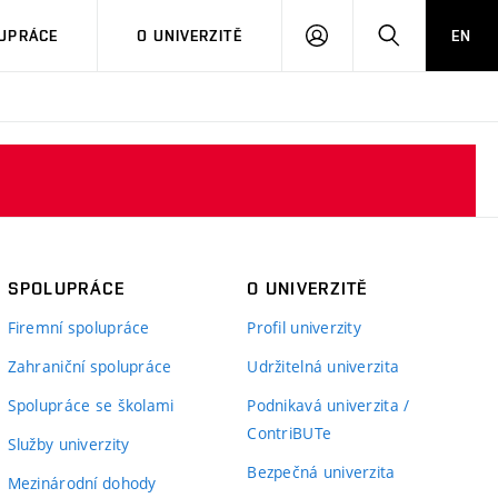
PŘIHLÁSIT
HLEDAT
UPRÁCE
O UNIVERZITĚ
EN
SE
SPOLUPRÁCE
O UNIVERZITĚ
Firemní spolupráce
Profil univerzity
Zahraniční spolupráce
Udržitelná univerzita
Spolupráce se školami
Podnikavá univerzita /
ContriBUTe
Služby univerzity
Bezpečná univerzita
Mezinárodní dohody