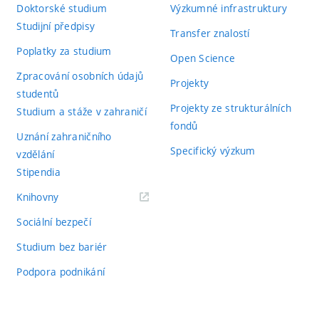
Doktorské studium
Výzkumné infrastruktury
Studijní předpisy
Transfer znalostí
Poplatky za studium
Open Science
Zpracování osobních údajů
Projekty
studentů
Projekty ze strukturálních
Studium a stáže v zahraničí
fondů
Uznání zahraničního
Specifický výzkum
vzdělání
Stipendia
(externí
Knihovny
odkaz)
Sociální bezpečí
Studium bez bariér
Podpora podnikání