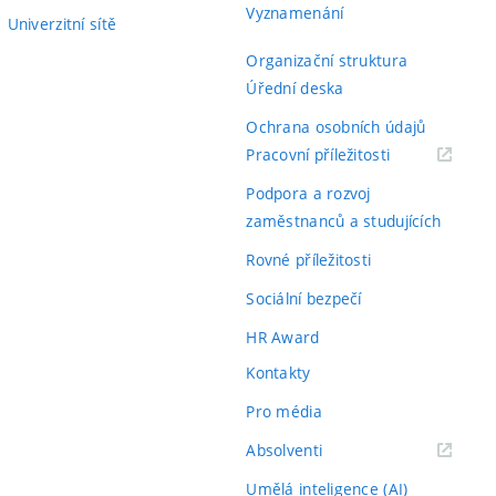
Vyznamenání
Univerzitní sítě
Organizační struktura
Úřední deska
Ochrana osobních údajů
(externí
Pracovní příležitosti
odkaz)
Podpora a rozvoj
zaměstnanců a studujících
Rovné příležitosti
Sociální bezpečí
HR Award
Kontakty
Pro média
(externí
Absolventi
odkaz)
Umělá inteligence (AI)