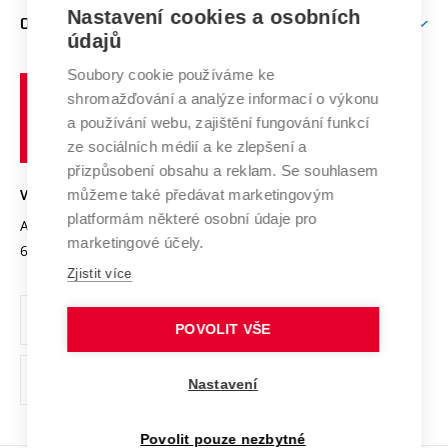
Zpracování osobních údajů uchazečů o studium
Firemní spolupráce
Mezinárodní vědecká rada
Nastavení cookies a osobních
O UNIVERZITĚ
Doktorské studium
Podpora podnikání
E-přihláška
údajů
Zahraniční spolupráce
Systém zajišťování kvality výzkumu
Profil univerzity
Spolupráce se školami
Soubory cookie používáme ke
Vysoké
Výzkumné infrastruktury
shromažďování a analýze informací o výkonu
Udržitelná univerzita
učení
Služby univerzity
Transfer znalostí
a používání webu, zajištění fungování funkcí
technické
Podnikavá univerzita / ContriBUTe
Mezinárodní dohody
ze sociálních médií a ke zlepšení a
Open Science
v
Bezpečná univerzita
přizpůsobení obsahu a reklam. Se souhlasem
Univerzitní sítě
Brně
Projekty
můžeme také předávat marketingovým
VYSOKÉ UČENÍ TECHNICKÉ V BRNĚ
Vyznamenání
platformám některé osobní údaje pro
Projekty ze strukturálních fondů
Antonínská 548/1
www.vut.cz
marketingové účely.
Organizační struktura
602 00 Brno
vut@vutbr.cz
Specifický výzkum
Zjistit více
Úřední deska
Ochrana osobních údajů
POVOLIT VŠE
(externí
Pracovní příležitosti
Nastavení
odkaz)
Podpora a rozvoj zaměstnanců a studujících
Povolit pouze nezbytné
Rovné příležitosti