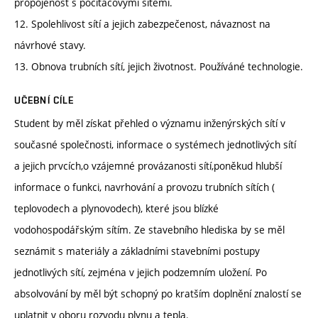
propojenost s počítačovými sítěmi.
12. Spolehlivost sítí a jejich zabezpečenost, návaznost na
návrhové stavy.
13. Obnova trubních sítí, jejich životnost. Používáné technologie.
UČEBNÍ CÍLE
Student by měl získat přehled o významu inženýrských sítí v
současné společnosti, informace o systémech jednotlivých sítí
a jejich prvcích,o vzájemné provázanosti sítí,poněkud hlubší
informace o funkci, navrhování a provozu trubních sítích (
teplovodech a plynovodech), které jsou blízké
vodohospodářským sítím. Ze stavebního hlediska by se měl
seznámit s materiály a základními stavebními postupy
jednotlivých sítí, zejména v jejich podzemním uložení. Po
absolvování by měl být schopný po kratším doplnění znalostí se
uplatnit v oboru rozvodu plynu a tepla.