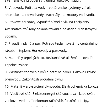
sítě – analýza proudění v trubních tlakových sítích.
5. Vodovody. Potřeba vody – vodárenské systémy, zdroje,
akumulace a rozvod vody. Materiály a armatury vodovodů.
6. Stokové soustavy, vypouštění vod a vliv na recipienty.
Alternativní způsoby odkanalizování a nakládání s dešťovými
vodami.
7. Proudění plynů a par. Potřeby tepla – systémy centrálního
zásobení teplem. Horkovody a parovody.
8. Materiály tepelných sítí. Bezkanálové uložení teplovodů.
Tepelné izolace.
9. Vlastnosti topných plynů a potřeba plynu. Tlakové úrovně
plynovodů. Zákonitosti proudění plynu.
10. Materiály a vystrojení plynovodů. Elektrochemická koroze
11. Vodičové sítě. Elektroenergetická soustava - kabelová a
venkovní vedení. Telekomunikační sítě, funkční principy,