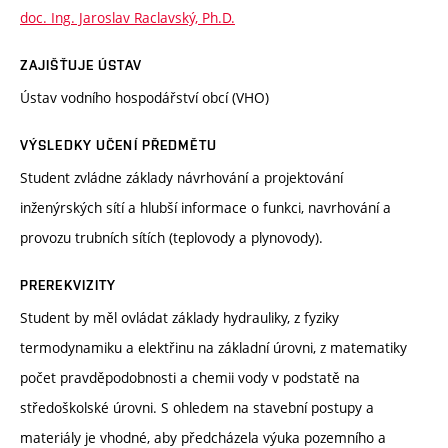
doc. Ing. Jaroslav Raclavský, Ph.D.
ZAJIŠŤUJE ÚSTAV
Ústav vodního hospodářství obcí (VHO)
VÝSLEDKY UČENÍ PŘEDMĚTU
Student zvládne základy návrhování a projektování
inženýrských sítí a hlubší informace o funkci, navrhování a
provozu trubních sítích (teplovody a plynovody).
PREREKVIZITY
Student by měl ovládat základy hydrauliky, z fyziky
termodynamiku a elektřinu na základní úrovni, z matematiky
počet pravděpodobnosti a chemii vody v podstatě na
středoškolské úrovni. S ohledem na stavební postupy a
materiály je vhodné, aby předcházela výuka pozemního a