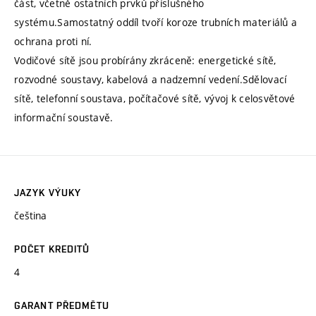
část, včetně ostatních prvků příslušného
systému.Samostatný oddíl tvoří koroze trubních materiálů a
ochrana proti ní.
Vodičové sítě jsou probírány zkráceně: energetické sítě,
rozvodné soustavy, kabelová a nadzemní vedení.Sdělovací
sítě, telefonní soustava, počítačové sítě, vývoj k celosvětové
informační soustavě.
JAZYK VÝUKY
čeština
POČET KREDITŮ
4
GARANT PŘEDMĚTU