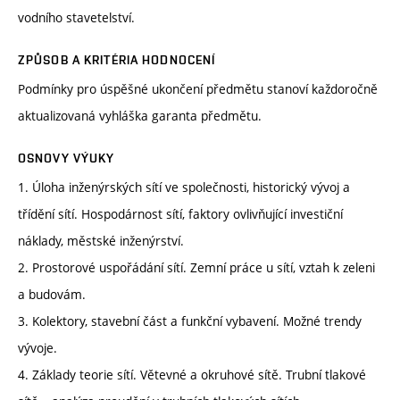
vodního stavetelství.
ZPŮSOB A KRITÉRIA HODNOCENÍ
Podmínky pro úspěšné ukončení předmětu stanoví každoročně
aktualizovaná vyhláška garanta předmětu.
OSNOVY VÝUKY
1. Úloha inženýrských sítí ve společnosti, historický vývoj a
třídění sítí. Hospodárnost sítí, faktory ovlivňující investiční
náklady, městské inženýrství.
2. Prostorové uspořádání sítí. Zemní práce u sítí, vztah k zeleni
a budovám.
3. Kolektory, stavební část a funkční vybavení. Možné trendy
vývoje.
4. Základy teorie sítí. Větevné a okruhové sítě. Trubní tlakové