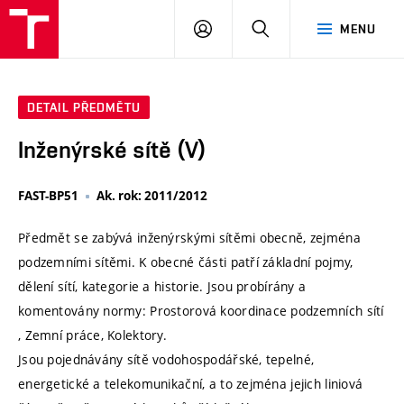
VUT
PŘIHLÁSIT
HLEDAT
MENU
SE
DETAIL PŘEDMĚTU
Inženýrské sítě (V)
FAST-BP51
Ak. rok: 2011/2012
Předmět se zabývá inženýrskými sítěmi obecně, zejména
podzemními sítěmi. K obecné části patří základní pojmy,
dělení sítí, kategorie a historie. Jsou probírány a
komentovány normy: Prostorová koordinace podzemních sítí
, Zemní práce, Kolektory.
Jsou pojednávány sítě vodohospodářské, tepelné,
energetické a telekomunikační, a to zejména jejich liniová