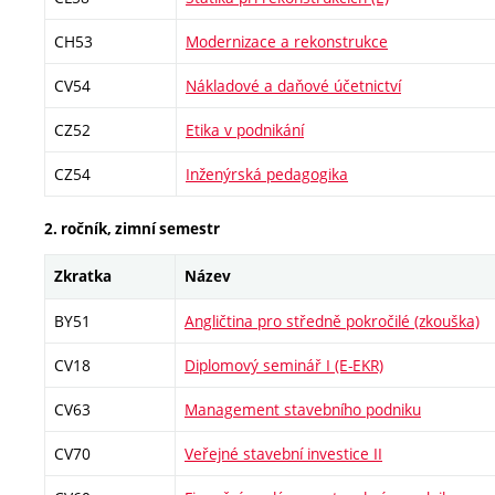
CH53
Modernizace a rekonstrukce
CV54
Nákladové a daňové účetnictví
CZ52
Etika v podnikání
CZ54
Inženýrská pedagogika
2. ročník, zimní semestr
Zkratka
Název
BY51
Angličtina pro středně pokročilé (zkouška)
CV18
Diplomový seminář I (E-EKR)
CV63
Management stavebního podniku
CV70
Veřejné stavební investice II