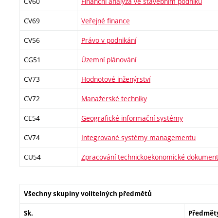
CV60
Finanční analýza ve stavebním podniku
CV69
Veřejné finance
CV56
Právo v podnikání
CG51
Územní plánování
CV73
Hodnotové inženýrství
CV72
Manažerské techniky
CE54
Geografické informační systémy
CV74
Integrované systémy managementu
CU54
Zpracování technickoekonomické dokumen
Všechny skupiny volitelných předmětů
Sk.
Předmět