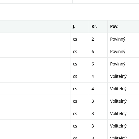
J.
Kr.
Pov.
cs
2
Povinný
cs
6
Povinný
cs
6
Povinný
cs
4
Volitelný
cs
4
Volitelný
cs
3
Volitelný
cs
3
Volitelný
cs
3
Volitelný
cs
3
Volitelný