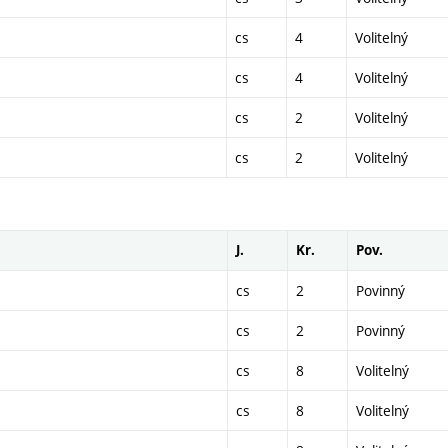
cs
4
Volitelný
cs
4
Volitelný
cs
2
Volitelný
cs
2
Volitelný
J.
Kr.
Pov.
cs
2
Povinný
cs
2
Povinný
cs
8
Volitelný
cs
8
Volitelný