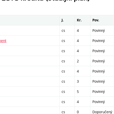
J.
Kr.
Pov.
cs
4
Povinný
ment
cs
4
Povinný
cs
4
Povinný
cs
2
Povinný
cs
4
Povinný
cs
3
Povinný
cs
5
Povinný
cs
4
Povinný
cs
0
Doporučený