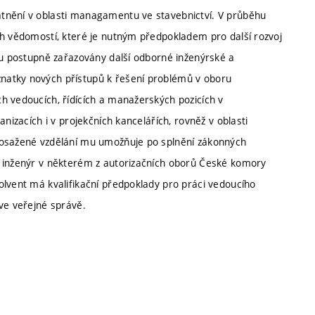
tnění v oblasti managamentu ve stavebnictví. V průběhu
ch vědomostí, které je nutným předpokladem pro další rozvoj
sou postupně zařazovány další odborné inženýrské a
natky nových přístupů k řešení problémů v oboru
h vedoucích, řídících a manažerských pozicích v
nizacích i v projekčních kancelářích, rovněž v oblasti
Dosažené vzdělání mu umožňuje po splnění zákonných
í inženýr v některém z autorizačních oborů České komory
olvent má kvalifikační předpoklady pro práci vedoucího
ve veřejné správě.