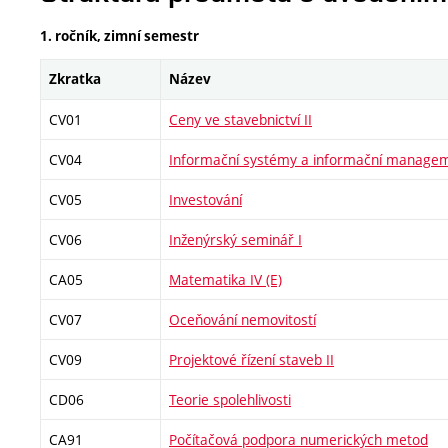
1. ročník, zimní semestr
Zkratka
Název
CV01
Ceny ve stavebnictví II
CV04
Informační systémy a informační manage
CV05
Investování
CV06
Inženýrský seminář I
CA05
Matematika IV (E)
CV07
Oceňování nemovitostí
CV09
Projektové řízení staveb II
CD06
Teorie spolehlivosti
CA91
Počítačová podpora numerických metod