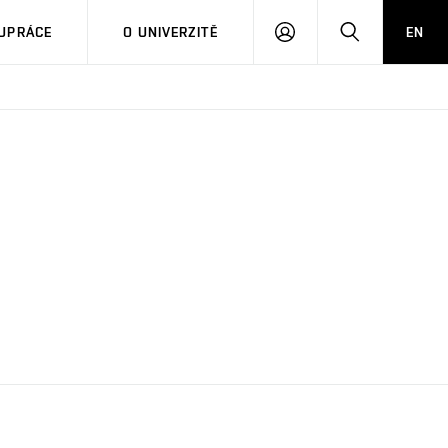
PŘIHLÁSIT
HLEDAT
UPRÁCE
O UNIVERZITĚ
EN
SE