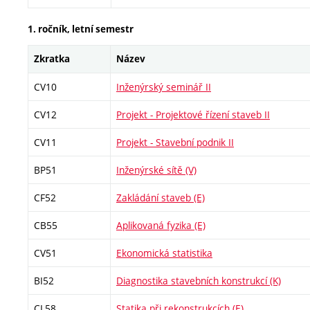
1. ročník, letní semestr
Zkratka
Název
CV10
Inženýrský seminář II
CV12
Projekt - Projektové řízení staveb II
CV11
Projekt - Stavební podnik II
BP51
Inženýrské sítě (V)
CF52
Zakládání staveb (E)
CB55
Aplikovaná fyzika (E)
CV51
Ekonomická statistika
BI52
Diagnostika stavebních konstrukcí (K)
CL58
Statika při rekonstrukcích (E)