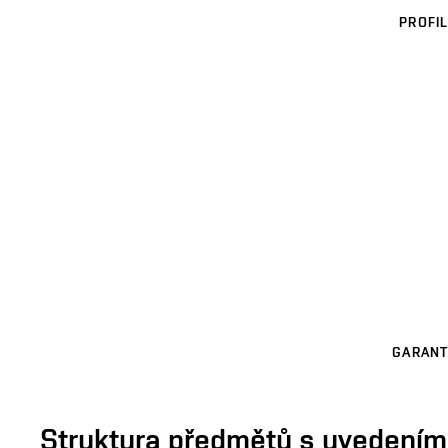
PROFIL
GARANT
Struktura předmětů s uvedením E