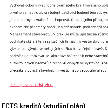
Vychovat odborníky schopné okamžitého kvalifikovaného upla
prvního semestru získá student další prohloubení teoretický
jeho odborných znalostí a schopností. Do studijního plánu j
ekonomické předměty oboru, v nichž nabude podrobnější poz
Management stavebnictví. V praxi se může uplatnit na různýc
podnikatelské sféře v realizačních firmách, investorských orga
výzkumu a vývoje, ve veřejných službách a veřejné správě. 
podmínek autorizovat se jako stavební technik nebo stavebn
autorizovaných inženýrů a techniků činných ve výstavbě. Abs
úředníka v oblasti stavebních investic nebo vedoucího úřadu 
doc. Ing. Alena Tichá, Ph.D.
CTS kreditů (studijní plán)