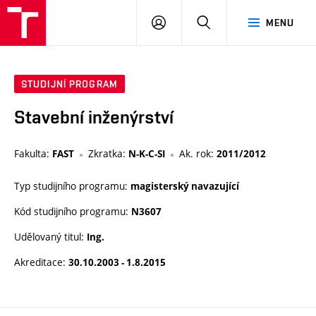
VUT
PŘIHLÁSIT
HLEDAT
MENU
SE
STUDIJNÍ PROGRAM
Stavební inženýrství
Fakulta:
Zkratka:
Ak. rok:
FAST
N-K-C-SI
2011/2012
Typ studijního programu:
magisterský navazující
Kód studijního programu:
N3607
Udělovaný titul:
Ing.
Akreditace:
30.10.2003 - 1.8.2015