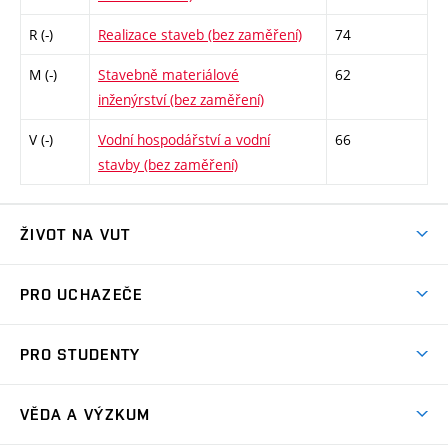
R (-)
Realizace staveb (bez zaměření)
74
M (-)
Stavebně materiálové
62
inženýrství (bez zaměření)
V (-)
Vodní hospodářství a vodní
66
stavby (bez zaměření)
ŽIVOT NA VUT
Atmosféra VUT
PRO UCHAZEČE
Prostory školy
Proč na VUT
Koleje
PRO STUDENTY
Studijní programy
Stravování
Předměty
Studijní předpisy
Studium a stáže v zahraničí
Stipendia
Dny otevřených dveří
VĚDA A VÝZKUM
Sport na VUT
(externí
Studijní programy
Poplatky za studium
Uznání zahraničního vzdělání
Knihovny
Aktivity pro juniory