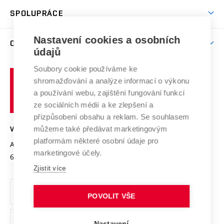
Studentský život
odkaz)
Věda a výzkum na VUT
Harmonogram akademického roku
Zpracování osobních údajů studentů
Sociální bezpečí
SPOLUPRÁCE
Celoživotní vzdělávání
Brno
Podpora excelence
Závěrečné práce
Studium bez bariér
Zpracování osobních údajů uchazečů o studium
Firemní spolupráce
Mezinárodní vědecká rada
Nastavení cookies a osobních
O UNIVERZITĚ
Doktorské studium
Podpora podnikání
E-přihláška
údajů
Zahraniční spolupráce
Systém zajišťování kvality výzkumu
Profil univerzity
Spolupráce se školami
Soubory cookie používáme ke
Vysoké
Výzkumné infrastruktury
shromažďování a analýze informací o výkonu
Udržitelná univerzita
učení
Služby univerzity
Transfer znalostí
a používání webu, zajištění fungování funkcí
technické
Podnikavá univerzita / ContriBUTe
Mezinárodní dohody
ze sociálních médií a ke zlepšení a
Open Science
v
Bezpečná univerzita
přizpůsobení obsahu a reklam. Se souhlasem
Univerzitní sítě
Brně
Projekty
můžeme také předávat marketingovým
VYSOKÉ UČENÍ TECHNICKÉ V BRNĚ
Vyznamenání
platformám některé osobní údaje pro
Projekty ze strukturálních fondů
Antonínská 548/1
www.vut.cz
marketingové účely.
Organizační struktura
602 00 Brno
vut@vutbr.cz
Specifický výzkum
Zjistit více
Úřední deska
Ochrana osobních údajů
POVOLIT VŠE
(externí
Pracovní příležitosti
Nastavení