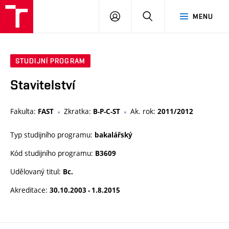
VUT
PŘIHLÁSIT
HLEDAT
MENU
SE
STUDIJNÍ PROGRAM
Stavitelství
Fakulta:
Zkratka:
Ak. rok:
FAST
B-P-C-ST
2011/2012
Typ studijního programu:
bakalářský
Kód studijního programu:
B3609
Udělovaný titul:
Bc.
Akreditace:
30.10.2003 - 1.8.2015