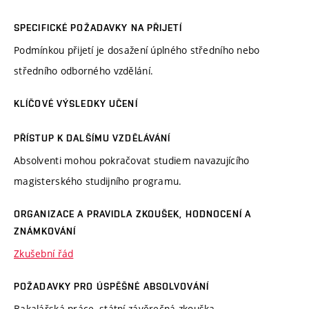
SPECIFICKÉ POŽADAVKY NA PŘIJETÍ
Podmínkou přijetí je dosažení úplného středního nebo
středního odborného vzdělání.
KLÍČOVÉ VÝSLEDKY UČENÍ
PŘÍSTUP K DALŠÍMU VZDĚLÁVÁNÍ
Absolventi mohou pokračovat studiem navazujícího
magisterského studijního programu.
ORGANIZACE A PRAVIDLA ZKOUŠEK, HODNOCENÍ A
ZNÁMKOVÁNÍ
Zkušební řád
POŽADAVKY PRO ÚSPĚŠNÉ ABSOLVOVÁNÍ
Bakalářská práce, státní závěrečná zkouška