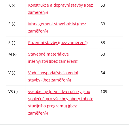
K (-)
Konstrukce a dopravní stavby ((bez
53
zaměření))
E (-)
Management stavebnictví ((bez
53
zaměření))
S (-)
Pozemní stavby ((bez zaměření))
53
M (-)
Stavebně materiálové
53
inženýrství ((bez zaměření))
V (-)
Vodní hospodářství a vodní
54
stavby ((bez zaměření))
VS (-)
všeobecný (první dva ročníky jsou
109
společné pro všechny obory tohoto
studijního programu) ((bez
zaměření))